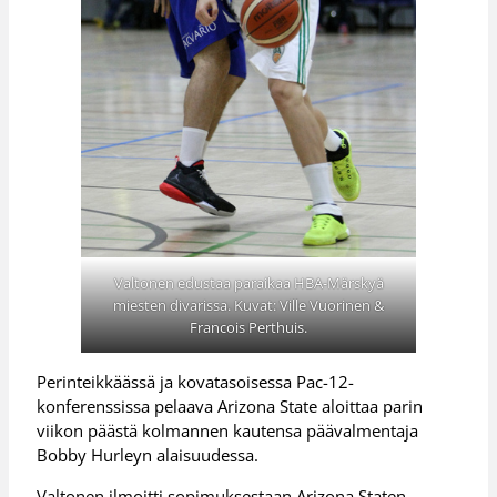
Valtonen edustaa paraikaa HBA-Märskyä
miesten divarissa. Kuvat: Ville Vuorinen &
Francois Perthuis.
Perinteikkäässä ja kovatasoisessa Pac-12-
konferenssissa pelaava Arizona State aloittaa parin
viikon päästä kolmannen kautensa päävalmentaja
Bobby Hurleyn alaisuudessa.
Valtonen ilmoitti sopimuksestaan Arizona Staten