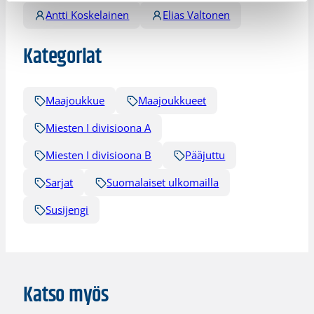
Antti Koskelainen
Elias Valtonen
Kategoriat
Maajoukkue
Maajoukkueet
Miesten I divisioona A
Miesten I divisioona B
Pääjuttu
Sarjat
Suomalaiset ulkomailla
Susijengi
Katso myös