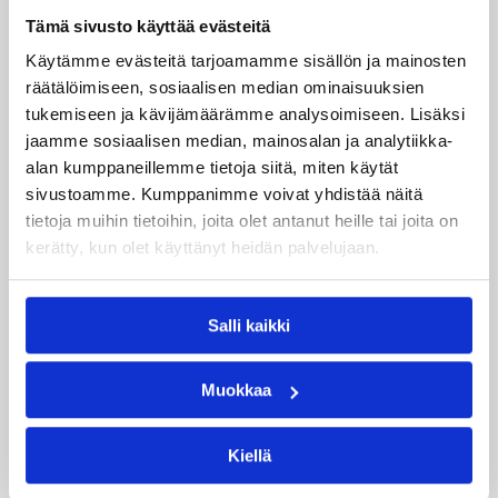
ikäluokan EM-kisoissa kuudenneksi, joka on Suomi-
Tämä sivusto käyttää evästeitä
koriksen juniorimaajoukkueiden historian kaikkien
aikojen kolmanneksi paras saavutus.
Käytämme evästeitä tarjoamamme sisällön ja mainosten
räätälöimiseen, sosiaalisen median ominaisuuksien
EM-kisamenestyksellään 1999 syntyneet selvittivät
tukemiseen ja kävijämäärämme analysoimiseen. Lisäksi
tiensä ensimmäisenä suomalaisjoukkueena kautta
jaamme sosiaalisen median, mainosalan ja analytiikka-
aikain juniorien MM-kisoihin. Valtonen viimeisteli
alan kumppaneillemme tietoja siitä, miten käytät
kesän 2016 17-vuotiaiden poikien MM-kisoissa 14,1
sivustoamme. Kumppanimme voivat yhdistää näitä
pisteen, 4,4 levypallon, 2,0 syötön ja 1,1 blokin
tietoja muihin tietoihin, joita olet antanut heille tai joita on
keskiarvot.
kerätty, kun olet käyttänyt heidän palvelujaan.
Lisätietoja:
Elias Valtonen
Lisätietoja:
Arizona Staten uutinen
Salli kaikki
Päivitetty
14.10.2017
Muokkaa
Henkilöt
Kiellä