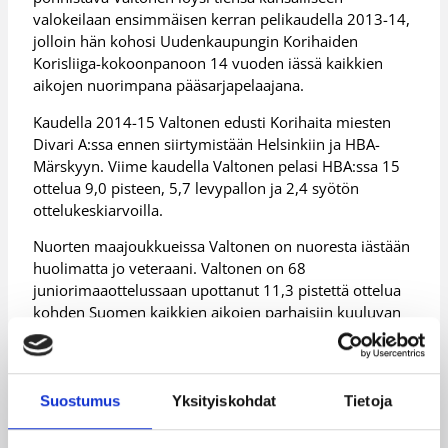
valokeilaan ensimmäisen kerran pelikaudella 2013-14,
jolloin hän kohosi Uudenkaupungin Korihaiden
Korisliiga-kokoonpanoon 14 vuoden iässä kaikkien
aikojen nuorimpana pääsarjapelaajana.
Kaudella 2014-15 Valtonen edusti Korihaita miesten
Divari A:ssa ennen siirtymistään Helsinkiin ja HBA-
Märskyyn. Viime kaudella Valtonen pelasi HBA:ssa 15
ottelua 9,0 pisteen, 5,7 levypallon ja 2,4 syötön
ottelukeskiarvoilla.
Nuorten maajoukkueissa Valtonen on nuoresta iästään
huolimatta jo veteraani. Valtonen on 68
juniorimaaottelussaan upottanut 11,3 pistettä ottelua
kohden Suomen kaikkien aikojen parhaisiin kuuluvan
1999 syntyneiden ikäluokassa.
Kesällä 2015 Valtonen oli 19,1 pisteellään, 6,2
levypallollaan, 2,6 syötöllään, 2,4 riistollaan ja 2,1
Suostumus
Yksityiskohdat
Tietoja
blokillaan Suomen 16-vuotiaiden poikien
maajoukkueen keskushahmo joukkueen päätyessä