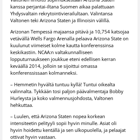
kanssa perjantai-iltana Suomen aikaa palattuaan
Yhdysvaltain rekrytointivierailultaan. Valintansa
Valtonen teki Arizona Staten ja Illinoisin välillä.
Arizonan Tempessä majaansa pitävä ja 10,754 katsojaa
vetävällä Wells Fargo Arenalla pelaava Arizona State on
kuulunut viimeiset kolme kautta konferenssinsa
keskikastiin. NCAA:n valtakunnalliseen
lopputurnaukseen joukkue eteni edellisen kerran
keväällä 2014, jolloin se sijoittui omassa
konferenssissaan kolmanneksi.
– Hemmetin hyvältä tuntuu kyllä! Tuntui oikealta
valinnalta. Tykkään tosi paljon päävalmentaja Bobby
Hurleysta ja koko valmennusjohdosta, Valtonen
hehkuttaa.
– Luulen, että Arizona Staten nopea korkean
intensiteetin pelityyli sopii hyvin minulle. Asiat oli
hyvin hoidettu kentällä ja sen ulkopuolella, ja pelaajat
ottivat hyvin vastaan.