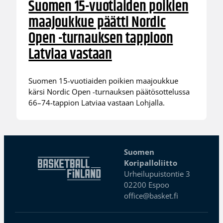
Suomen 15-vuotiaiden poikien
maajoukkue päätti Nordic
Open -turnauksen tappioon
Latviaa vastaan
Suomen 15-vuotiaiden poikien maajoukkue
kärsi Nordic Open -turnauksen päätösottelussa
66–74-tappion Latviaa vastaan Lohjalla.
Suomen
Koripalloliitto
Urheilupuistontie 3
02200 Espoo
office@basket.fi