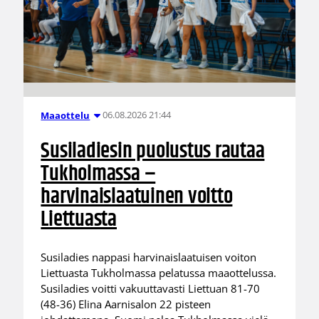
06.08.2026 21:44
Maaottelu
Susiladiesin puolustus rautaa
Tukholmassa –
harvinaislaatuinen voitto
Liettuasta
Susiladies nappasi harvinaislaatuisen voiton
Liettuasta Tukholmassa pelatussa maaottelussa.
Susiladies voitti vakuuttavasti Liettuan 81-70
(48-36) Elina Aarnisalon 22 pisteen