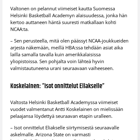
Valtonen on pelannut viimeiset kautta Suomessa
Helsinki Basketball Academyn alaisuudessa, jonka hän
kertoo auttaneen häntä suuresti matkallaan kohti
NCAA:ta.
– Sen perusteella, mitä olen päässyt NCAA-joukkueiden
arjesta näkemään, meillä HBA:ssa tehdään asiat aika
lailla samalla tavalla kuin amerikkalaisissa
yliopistoissa. Sen pohjalta voin lähteä hyvin
valmistautuneena urani seuraavaan vaiheeseen.
Koskelainen: ”Isot onnittelut Eliakselle”
Valtosta Helsinki Basketball Academyssa viimeiset
vuodet valmentanut Antti Koskelainen on mielissään
pelaajansa löydettyä seuraavan etapin uralleen.
– Isot onnittelut Eliakselle siirtymisestä seuraavalle
askelmalle. Arizona State on varmasti