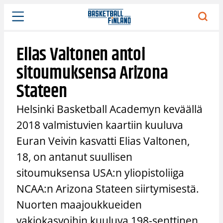
Siirry
sisältöön
Elias Valtonen antoi
sitoumuksensa Arizona
Stateen
Helsinki Basketball Academyn keväällä
2018 valmistuvien kaartiin kuuluva
Euran Veivin kasvatti Elias Valtonen,
18, on antanut suullisen
sitoumuksensa USA:n yliopistoliiga
NCAA:n Arizona Stateen siirtymisestä.
Nuorten maajoukkueiden
vakiokasvoihin kuuluva 198-senttinen