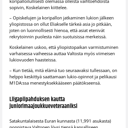
koripalloilullisesti olemassa olleista vaihtoehdoista
sopivin, Koskelainen kiittelee.
– Opiskelujen ja koripallon jatkaminen lukion jälkeen
yliopistossa on ollut Eliakselle tärkeä asia jo pitkään,
joten on luonnollisesti hienoa, että asiat etenivät
rekrytoinnin puolesta näin suotuisissa merkeissä.
Koskelainen uskoo, että yliopistopaikan varmistuminen
varhaisessa vaiheessa auttaa Valtosta myös viimeisen
lukiovuoden haasteissa.
– Kun tietää, mitä elämä tuo seuraavaksi tullessaan, on
helppo keskittyä saattamaan lukio-opinnot ja pelikausi
M1DA:ssa menestyksekkääseen päätökseensä.
Liigapiipahduksen kautta
juniorimaajoukkueveteraaniksi
Satakuntalaisesta Euran kunnasta (11,991 asukasta)
ponnistava Valtonen löysi tiensä kansalliseen