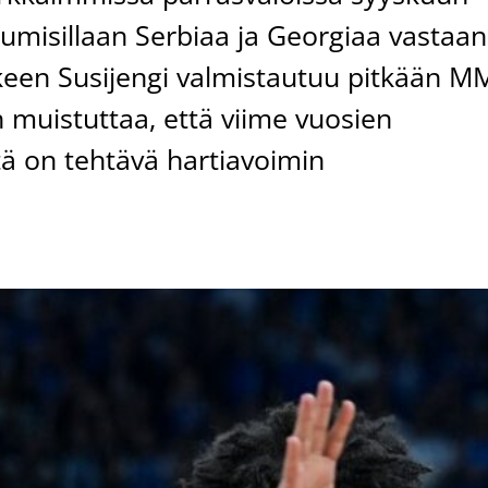
misillaan Serbiaa ja Georgiaa vastaan
keen Susijengi valmistautuu pitkään M
 muistuttaa, että viime vuosien
tä on tehtävä hartiavoimin