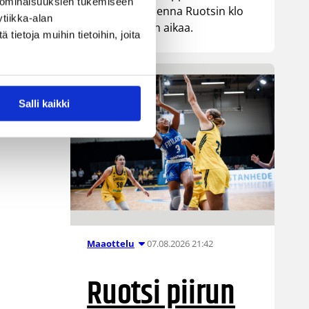
 ominaisuuksien tukemiseen
kohtaa huomenna Ruotsin klo
tiikka-alan
19.30 Suomen aikaa.
ietoja muihin tietoihin, joita
Salli kaikki
07.08.2026 21:42
Maaottelu
Ruotsi piirun