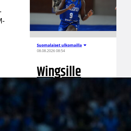
.
M-
Suomalaiset ulkomailla
08.08.2026 08:54
Wingsille
tappio
Valkyriesia
vastaan –
Kuier neljä