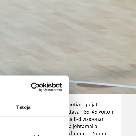
Luxemburgin
– EM-kisojen
voittotili
aukesi
vakuuttavalla
pelillä
n / Susijengi.
Suomen 16-vuotiaat pojat
Tietoja
ottivat vakuuttavan 85–45-voiton
Luxemburgista B-divisioonan
EM-kilpailuissa johtamalla
ottelua alusta loppuun. Suomi