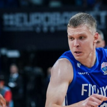
pistettä ja
kaksi
torjuntaa
WNBA:ssa Dallas Wings kärsi
tappion, kun Golden State
Valkyries oli parempi
loppulukemin 94-76 (44-36).
Awak Kuier tilastoi vaihdoissa
yhdeksässä ja puolessa
minuutissa neljä pistettä, yhden
levypallon ja kaksi torjuntaa.