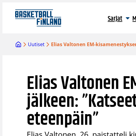
Siirry
sisältöön
Sarjat
M
Uutiset
Elias Valtonen EM-kisamenestyksen
Elias Valtonen 
jälkeen: ”Katsee
eteenpäin”
Elias Valtonen, 26, paistatteli