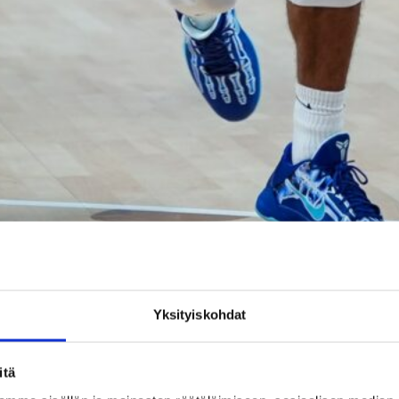
opit tukevasti takataskuunsa. Kuvat: Ville Vuorinen / Susijengi & Joonas Cavé
Yksityiskohdat
eljännesvälierässä Riiassa, jossa Susijengi peittosi kisojen
itä