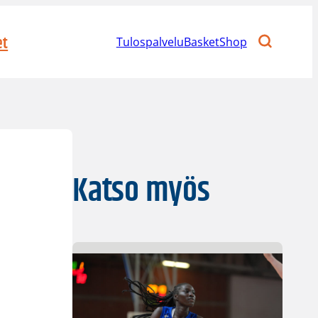
et
Tulospalvelu
BasketShop
Katso myös