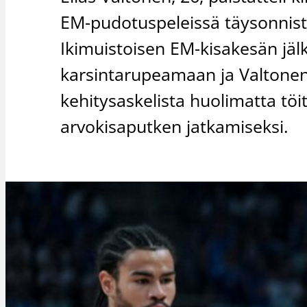
EM-pudotuspeleissä täysonnistu
Ikimuistoisen EM-kisakesän jäl
karsintarupeamaan ja Valtonen
kehitysaskelista huolimatta töi
arvokisaputken jatkamiseksi.