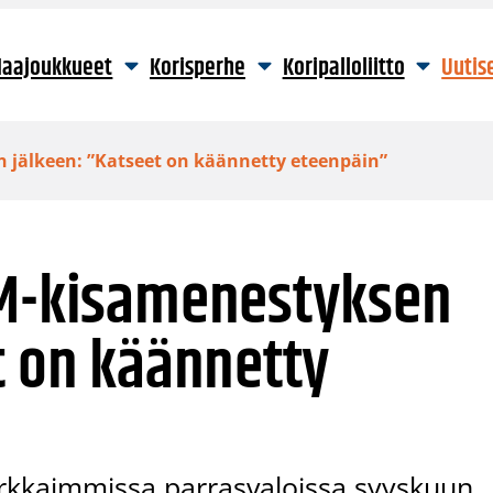
aajoukkueet
Korisperhe
Koripalloliitto
Uutis
 jälkeen: ”Katseet on käännetty eteenpäin”
EM-kisamenestyksen
t on käännetty
 kirkkaimmissa parrasvaloissa syyskuun