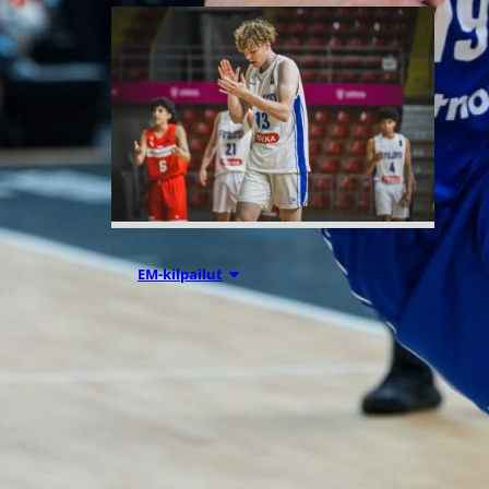
08.08.2026 00:37
EM-kilpailut
Suomen 16-
vuotiaat pojat
voittivat