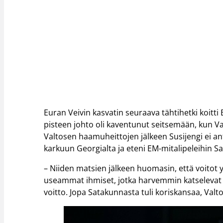
Euran Veivin kasvatin seuraava tähtihetki koitti
pisteen johto oli kaventunut seitsemään, kun Va
Valtosen haamuheittojen jälkeen Susijengi ei an
karkuun Georgialta ja eteni EM-mitalipeleihin Sa
– Niiden matsien jälkeen huomasin, että voitot 
useammat ihmiset, jotka harvemmin katselevat kor
voitto. Jopa Satakunnasta tuli koriskansaa, Valto