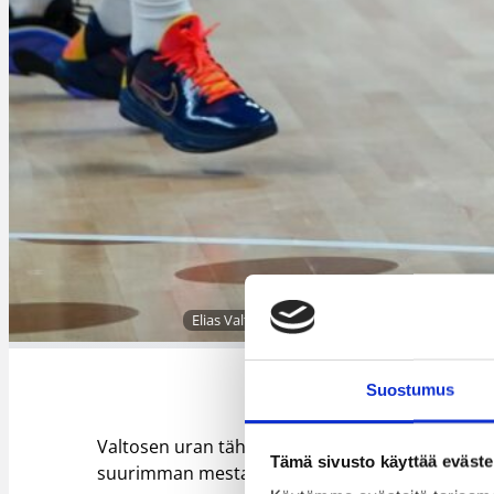
Elias Valtonen on laittanut EM-mitalipelikesän 
Suostumus
Valtosen uran tähänastinen tähtihetki koitti EM-n
Tämä sivusto käyttää eväste
suurimman mestarisuosikin Serbian.