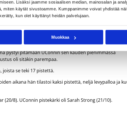
iseen. Lisäksi jaamme sosiaalisen median, mainosalan ja analy
, miten käytät sivustoamme. Kumppanimme voivat yhdistää näitä t
Awak Kuier nähdään jälleen kivenkov
n kerätty, kun olet käyttänyt heidän palvelujaan.
Muokkaa
n aluksi eikä enää katsonut sen jälkeen taakse, vaikka North
rolina pystyi pitämään UConnin sen kauden pienimmässä
ustus oli sitäkin parempaa.
oista se teki 17 pistettä.
oiden aikana hän tilastoi kaksi pistettä, neljä levypalloa ja ku
r (20/8). UConnin pistekärki oli Sarah Strong (21/10).