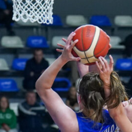
pistettä ja
kaksi
torjuntaa
WNBA:ssa Dallas Wings kärsi
tappion, kun Golden State
Valkyries oli parempi
loppulukemin 94-76 (44-36).
Awak Kuier tilastoi vaihdoissa
yhdeksässä ja puolessa
minuutissa neljä pistettä, yhden
levypallon ja kaksi torjuntaa.