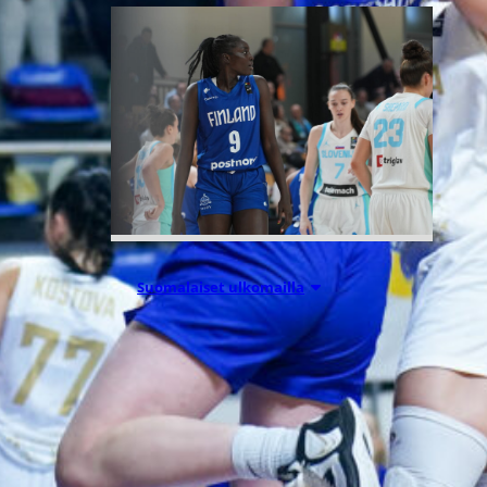
Suomalaiset ulkomailla
06.08.2026 09:16
Mystics nousi
20 pisteen