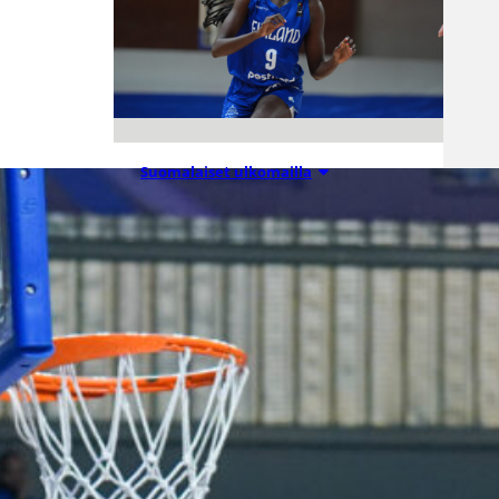
Suomalaiset ulkomailla
08.08.2026 08:54
Wingsille
tappio
Valkyriesia
vastaan –
Kuier neljä