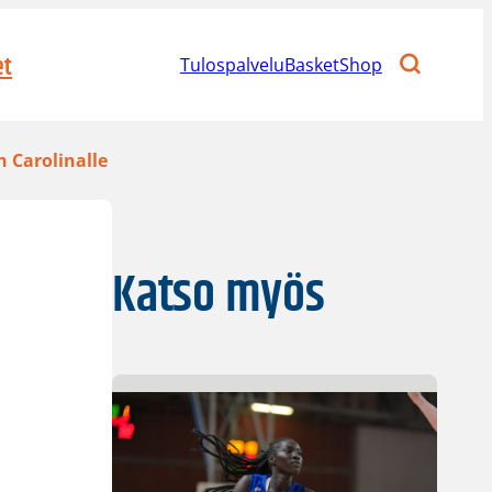
et
Tulospalvelu
BasketShop
h Carolinalle
Katso myös