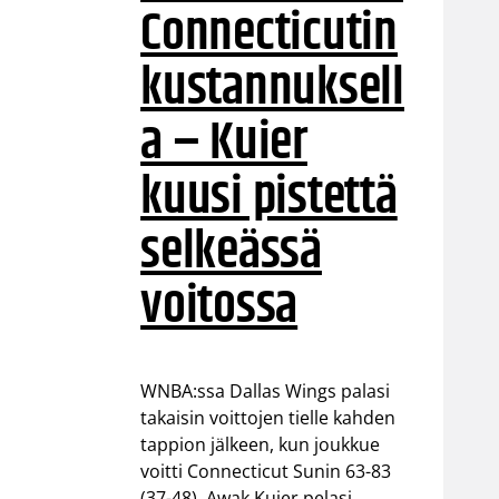
Connecticutin
kustannuksell
a – Kuier
kuusi pistettä
selkeässä
voitossa
WNBA:ssa Dallas Wings palasi
takaisin voittojen tielle kahden
tappion jälkeen, kun joukkue
voitti Connecticut Sunin 63-83
(37-48). Awak Kuier pelasi