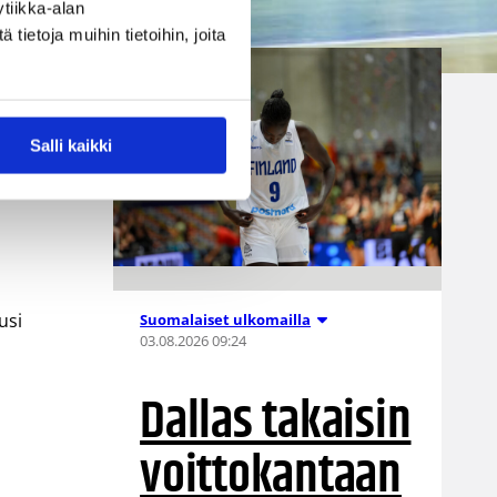
tiikka-alan
ietoja muihin tietoihin, joita
assa WNBA:ssa
Salli kaikki
usi
Suomalaiset ulkomailla
03.08.2026 09:24
Dallas takaisin
voittokantaan