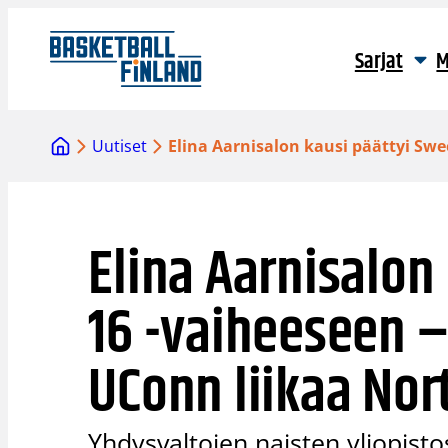
Siirry
sisältöön
Sarjat
M
Uutiset
Elina Aarnisalon kausi päättyi Swe
Elina Aarnisalon
16 -vaiheeseen –
UConn liikaa Nort
Yhdysvaltojen naisten yliopist