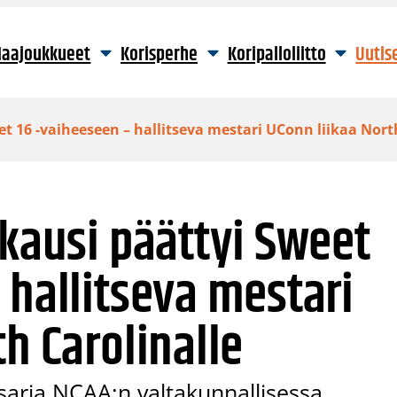
aajoukkueet
Korisperhe
Koripalloliitto
Uutis
et 16 -vaiheeseen – hallitseva mestari UConn liikaa Nort
 kausi päättyi Sweet
 hallitseva mestari
h Carolinalle
osarja NCAA:n valtakunnallisessa