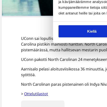
ja kävijämäärämme analysoim
kumppaneillemme tietoja siitä
olet antanut heille tai joita o
Kiellä
UConn sai lopullisesti johtoaseman toisen jakso
Carolina pistikin mainiosti hanttiin. North Ca
pistemäärässä, mutta hallitsevan mestarin puol
UConn pakotti North Carolinan 24 menetykseen, j
Aarnisalo pelasi aloitusviisikossa 36 minuuttia, j
syöttöä.
North Carolinan paras pistenainen oli Indya Niva
>
Ottelutilastot