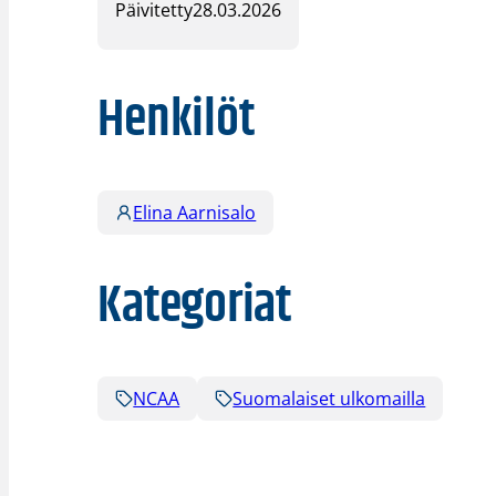
Päivitetty
28.03.2026
Henkilöt
Elina Aarnisalo
Kategoriat
NCAA
Suomalaiset ulkomailla