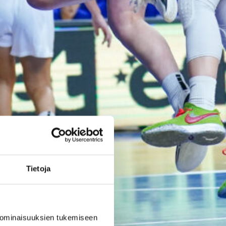
takaa voittoon
Wingsiä
vastaan –
Kuier viisi
pistettä
WNBA:ssa Dallas Wings ehti
johtaa peliä jo 20 pistettä, mutta
Washington Mystics nousi takaa
Tietoja
voittoon 92-96 (59-44). Awak
Kuier pelasi vaihdosta viisi
minuuttia tilastoiden viisi
pistettä ja yhden torjunnan.
 ominaisuuksien tukemiseen