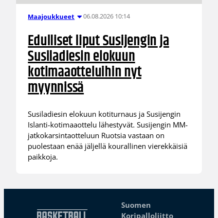
06.08.2026 10:14
Maajoukkueet
Edulliset liput Susijengin ja
Susiladiesin elokuun
kotimaaotteluihin nyt
myynnissä
Susiladiesin elokuun kotiturnaus ja Susijengin
Islanti-kotimaaottelu lähestyvät. Susijengin MM-
jatkokarsintaotteluun Ruotsia vastaan on
puolestaan enää jäljellä kourallinen vierekkäisiä
paikkoja.
Suomen
Koripalloliitto