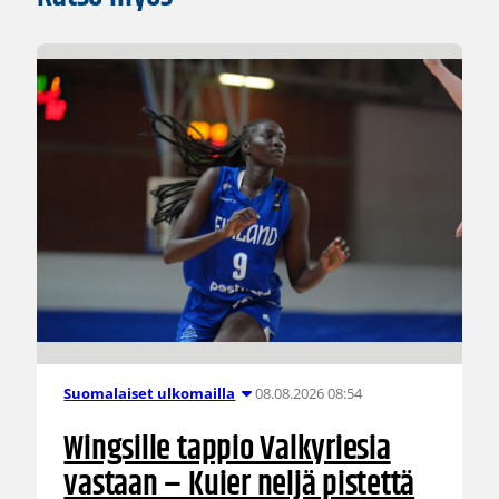
08.08.2026 08:54
Suomalaiset ulkomailla
Wingsille tappio Valkyriesia
vastaan – Kuier neljä pistettä