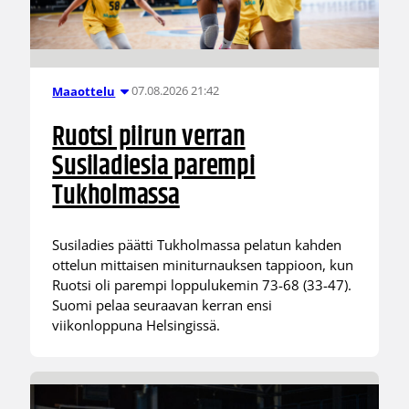
07.08.2026 21:42
Maaottelu
Ruotsi piirun verran
Susiladiesia parempi
Tukholmassa
Susiladies päätti Tukholmassa pelatun kahden
ottelun mittaisen miniturnauksen tappioon, kun
Ruotsi oli parempi loppulukemin 73-68 (33-47).
Suomi pelaa seuraavan kerran ensi
viikonloppuna Helsingissä.