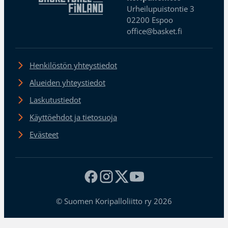
Urheilupuistontie 3
02200 Espoo
office@basket.fi
Henkilöstön yhteystiedot
Alueiden yhteystiedot
Laskutustiedot
Käyttöehdot ja tietosuoja
Evästeet
© Suomen Koripalloliitto ry 2026