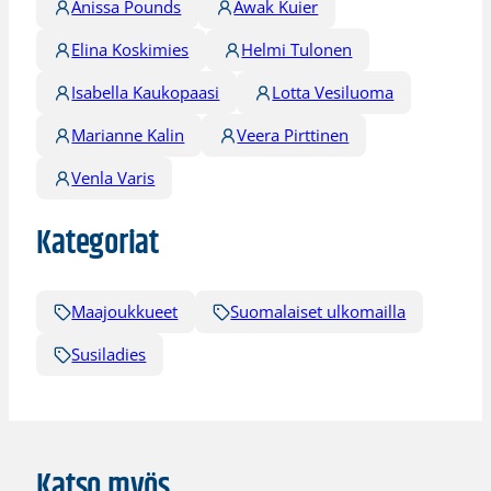
Anissa Pounds
Awak Kuier
Elina Koskimies
Helmi Tulonen
Isabella Kaukopaasi
Lotta Vesiluoma
Marianne Kalin
Veera Pirttinen
Venla Varis
Kategoriat
Maajoukkueet
Suomalaiset ulkomailla
Susiladies
Katso myös