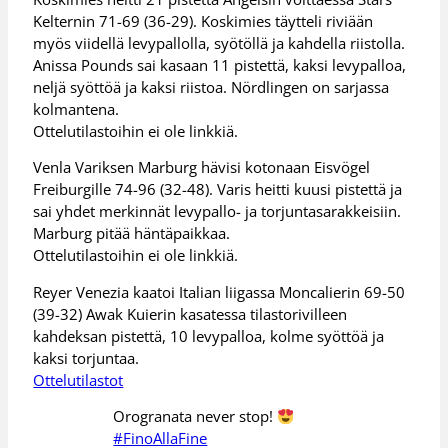
Kelternin 71-69 (36-29). Koskimies täytteli riviään
myös viidellä levypallolla, syötöllä ja kahdella riistolla.
Anissa Pounds sai kasaan 11 pistettä, kaksi levypalloa,
neljä syöttöä ja kaksi riistoa. Nördlingen on sarjassa
kolmantena.
Ottelutilastoihin ei ole linkkiä.
Venla Variksen Marburg hävisi kotonaan Eisvögel
Freiburgille 74-96 (32-48). Varis heitti kuusi pistettä ja
sai yhdet merkinnät levypallo- ja torjuntasarakkeisiin.
Marburg pitää häntäpaikkaa.
Ottelutilastoihin ei ole linkkiä.
Reyer Venezia kaatoi Italian liigassa Moncalierin 69-50
(39-32) Awak Kuierin kasatessa tilastorivilleen
kahdeksan pistettä, 10 levypalloa, kolme syöttöä ja
kaksi torjuntaa.
Ottelutilastot
Orogranata never stop!
#FinoAllaFine