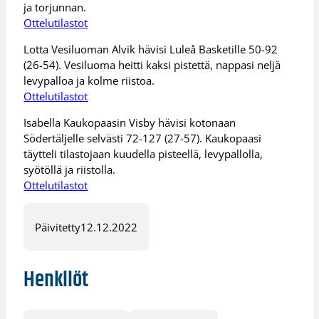
ja torjunnan.
Ottelutilastot
Lotta Vesiluoman Alvik hävisi Luleå Basketille 50-92
(26-54). Vesiluoma heitti kaksi pistettä, nappasi neljä
levypalloa ja kolme riistoa.
Ottelutilastot
Isabella Kaukopaasin Visby hävisi kotonaan
Södertäljelle selvästi 72-127 (27-57). Kaukopaasi
täytteli tilastojaan kuudella pisteellä, levypallolla,
syötöllä ja riistolla.
Ottelutilastot
Päivitetty
12.12.2022
Henkilöt