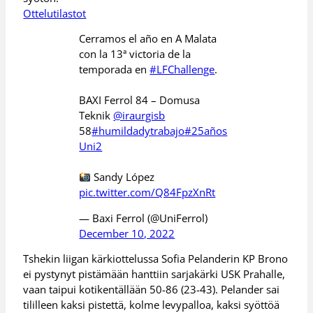
Ottelutilastot
Cerramos el año en A Malata
con la 13ª victoria de la
temporada en
#LFChallenge
.
BAXI Ferrol 84 – Domusa
Teknik
@iraurgisb
58
#humildadytrabajo
#25años
Uni2
Sandy López
pic.twitter.com/Q84FpzXnRt
— Baxi Ferrol (@UniFerrol)
December 10, 2022
Tshekin liigan kärkiottelussa Sofia Pelanderin KP Brono
ei pystynyt pistämään hanttiin sarjakärki USK Prahalle,
vaan taipui kotikentällään 50-86 (23-43). Pelander sai
tililleen kaksi pistettä, kolme levypalloa, kaksi syöttöä