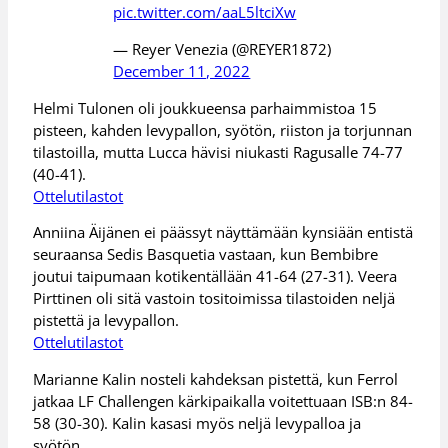
pic.twitter.com/aaL5ltciXw
— Reyer Venezia (@REYER1872)
December 11, 2022
Helmi Tulonen oli joukkueensa parhaimmistoa 15
pisteen, kahden levypallon, syötön, riiston ja torjunnan
tilastoilla, mutta Lucca hävisi niukasti Ragusalle 74-77
(40-41).
Ottelutilastot
Anniina Äijänen ei päässyt näyttämään kynsiään entistä
seuraansa Sedis Basquetia vastaan, kun Bembibre
joutui taipumaan kotikentällään 41-64 (27-31). Veera
Pirttinen oli sitä vastoin tositoimissa tilastoiden neljä
pistettä ja levypallon.
Ottelutilastot
Marianne Kalin nosteli kahdeksan pistettä, kun Ferrol
jatkaa LF Challengen kärkipaikalla voitettuaan ISB:n 84-
58 (30-30). Kalin kasasi myös neljä levypalloa ja
syötön.