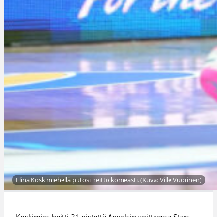
Elina Koskimiehellä putosi heitto komeasti. (Kuva: Ville Vuorinen)
Koskimies heitti 21 pistettä Angelsin voittaessa Stars