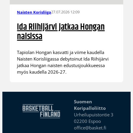
27.07.2026 12:09
Naisten Korisliiga
Ida Riihijärvi jatkaa Hongan
naisissa
Tapiolan Hongan kasvatti ja viime kaudella
Naisten Korisliigassa debytoinut Ida Riihijärvi
jatkaa Hongan naisten edustusjoukkueessa
myös kaudella 2026-27.
Suomen
Koripalloliitto
Urheilupuistontie 3
02200 Espoo
office@basket.fi