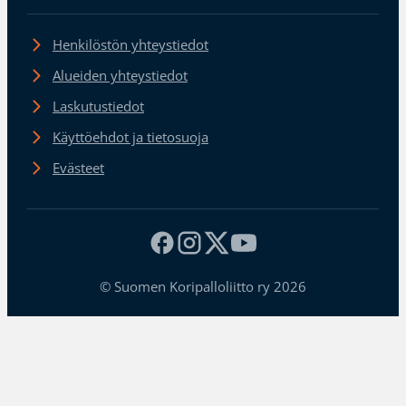
Henkilöstön yhteystiedot
Alueiden yhteystiedot
Laskutustiedot
Käyttöehdot ja tietosuoja
Evästeet
© Suomen Koripalloliitto ry 2026