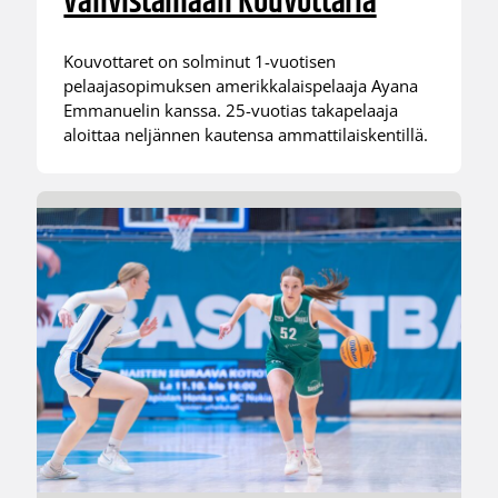
vahvistamaan Kouvottaria
Kouvottaret on solminut 1-vuotisen
pelaajasopimuksen amerikkalaispelaaja Ayana
Emmanuelin kanssa. 25-vuotias takapelaaja
aloittaa neljännen kautensa ammattilaiskentillä.