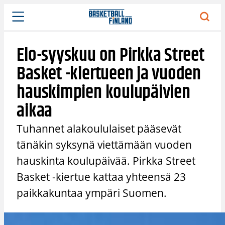
Siirry
sisältöön
Elo-syyskuu on Pirkka Street
Basket -kiertueen ja vuoden
hauskimpien koulupäivien
aikaa
Tuhannet alakoululaiset pääsevät
tänäkin syksynä viettämään vuoden
hauskinta koulupäivää. Pirkka Street
Basket -kiertue kattaa yhteensä 23
paikkakuntaa ympäri Suomen.