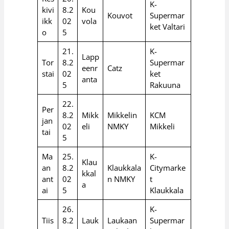
K-
kivi
8.2
Kou
Kouvot
Supermar
ikk
02
vola
ket Valtari
o
5
21.
K-
Lapp
Tor
8.2
Supermar
eenr
Catz
stai
02
ket
anta
5
Rakuuna
22.
Per
8.2
Mikk
Mikkelin
KCM
jan
02
eli
NMKY
Mikkeli
tai
5
Ma
25.
K-
Klau
an
8.2
Klaukkala
Citymarke
kkal
ant
02
n NMKY
t
a
ai
5
Klaukkala
26.
K-
Tiis
8.2
Lauk
Laukaan
Supermar