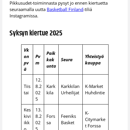
Pikkusudet-toiminnasta pysyt jo ennen kiertuetta
seuraamalla uutta
Basketball Finland
-tiliä
Instagramissa.
Syksyn kiertue 2025
Vk
Paik
on
Pv
Yhteistyö
kak
Seura
pv
m
kauppa
unta
ä
12.
Tiis
8.2
Kark
Karkkilan
K-Market
tai
02
kila
Urheilijat
Huhdintie
5
Kes
13.
K-
kivi
8.2
Fors
Feeniks
Citymarke
ikk
02
sa
Basket
t Forssa
o
5