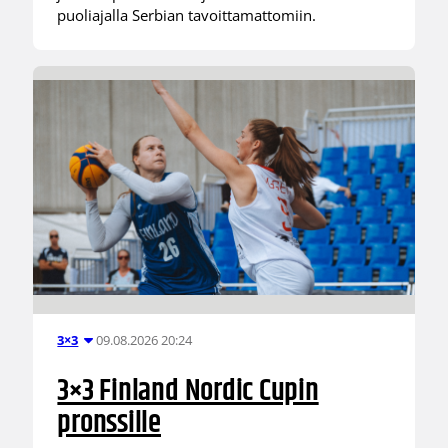
puoliajalla Serbian tavoittamattomiin.
09.08.2026 20:24
3×3
3×3 Finland Nordic Cupin
pronssille