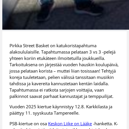
Pirkka Street Basket on katukoristapahtuma
alakoululaisille. Tapahtumassa pelataan 3 vs 3 -pelejä
yhteen koriin etukäteen ilmoitetuilla joukkueilla.
Tarkoituksena on järjestää vuoden hauskin koulupäivä,
jossa pelataan korista – muttei liian tosissaan! Tehtyjä
koreja tuuletetaan, pelien välissä tanssitaan musiikin
tahdissa ja kavereita kannustetaan kentän laidalla.
Tapahtumassa ei ratkota sarjojen voittajia, vaan
palkinnot saavat parhaat kannustajat ja temppuilijat.
Vuoden 2025 kiertue käynnistyy 12.8. Karkkilasta ja
päättyy 11. syyskuuta Tampereelle.
PSB-kiertue on osa
Keskon Liike on Lääke
-hanketta. K-