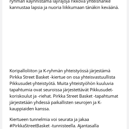
ryhmän käynnistämä lajirajoja rikkova yhteishanke
kannustaa lapsia ja nuoria liikkumaan tänäkin keväänä.
Koripalloliiton ja K-ryhmän yhteistyössä järjestämä
Pirkka Street Basket -kiertue on osa yhteisvastuullista
Pikkusudet-yhteistyötä. Muita yhteistyöhön kuuluvia
tapahtumia ovat seuroissa järjestettävät Pikkusudet-
koriskoulut ja -riehat. Pirkka Street Basket -tapahtumat
järjestetään yhdessä paikallisten seurojen ja K-
kauppiaiden kanssa.
Kiertueen tunnelmia voi seurata ja jakaa
#PirkkaStreetBasket -tunnisteella. Ajantasalla