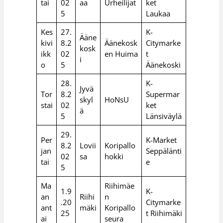
tai
02
aa
Urheilijat
ket
5
Laukaa
Kes
27.
K-
Ääne
kivi
8.2
Äänekosk
Citymarke
kosk
ikk
02
en Huima
t
i
o
5
Äänekoski
28.
K-
Jyvä
Tor
8.2
Supermar
skyl
HoNsU
stai
02
ket
ä
5
Länsiväylä
29.
Per
K-Market
8.2
Lovii
Koripallo
jan
Seppälänti
02
sa
hokki
tai
e
5
Ma
Riihimäe
1.9
K-
an
Riihi
n
.20
Citymarke
ant
mäki
Koripallo
25
t Riihimäki
ai
seura