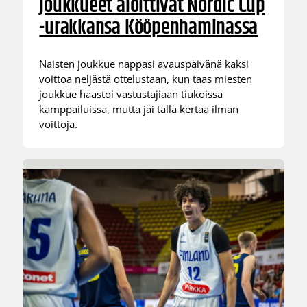
joukkueet aloittivat Nordic Cup
-urakkansa Kööpenhaminassa
Naisten joukkue nappasi avauspäivänä kaksi
voittoa neljästä ottelustaan, kun taas miesten
joukkue haastoi vastustajiaan tiukoissa
kamppailuissa, mutta jäi tällä kertaa ilman
voittoja.