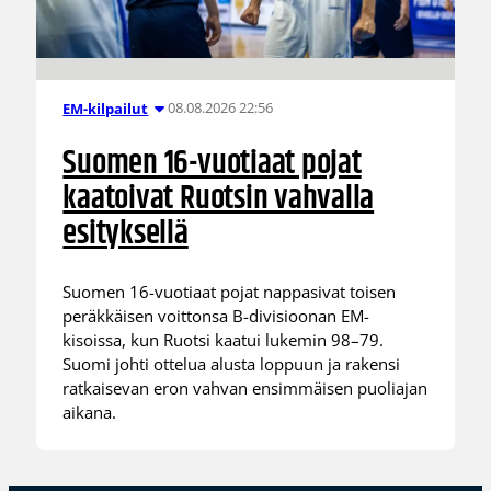
08.08.2026 22:56
EM-kilpailut
Suomen 16-vuotiaat pojat
kaatoivat Ruotsin vahvalla
esityksellä
Suomen 16-vuotiaat pojat nappasivat toisen
peräkkäisen voittonsa B-divisioonan EM-
kisoissa, kun Ruotsi kaatui lukemin 98–79.
Suomi johti ottelua alusta loppuun ja rakensi
ratkaisevan eron vahvan ensimmäisen puoliajan
aikana.