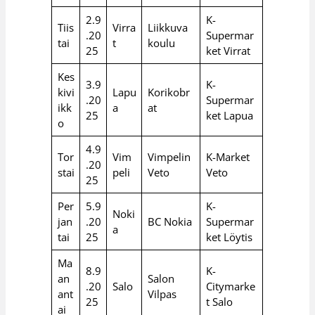
2.9
K-
Tiis
Virra
Liikkuva
.20
Supermar
tai
t
koulu
25
ket Virrat
Kes
3.9
K-
kivi
Lapu
Korikobr
.20
Supermar
ikk
a
at
25
ket Lapua
o
4.9
Tor
Vim
Vimpelin
K-Market
.20
stai
peli
Veto
Veto
25
Per
5.9
K-
Noki
jan
.20
BC Nokia
Supermar
a
tai
25
ket Löytis
Ma
8.9
K-
an
Salon
.20
Salo
Citymarke
ant
Vilpas
25
t Salo
ai