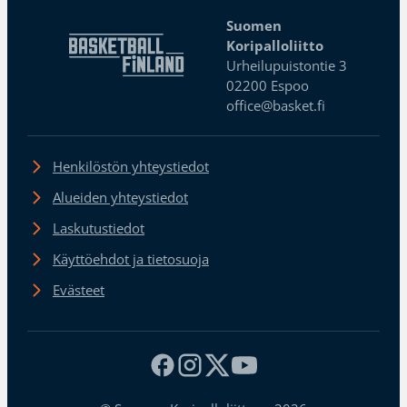
Suomen
Koripalloliitto
Urheilupuistontie 3
02200 Espoo
office@basket.fi
Henkilöstön yhteystiedot
Alueiden yhteystiedot
Laskutustiedot
Käyttöehdot ja tietosuoja
Evästeet