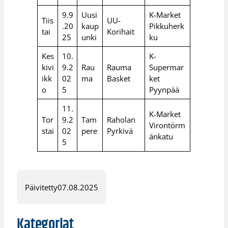
9.9
Uusi
K-Market
Tiis
UU-
.20
kaup
Pikkuherk
tai
Korihait
25
unki
ku
Kes
10.
K-
kivi
9.2
Rau
Rauma
Supermar
ikk
02
ma
Basket
ket
o
5
Pyynpää
11.
K-Market
Tor
9.2
Tam
Raholan
Virontörm
stai
02
pere
Pyrkivä
änkatu
5
Päivitetty
07.08.2025
Kategoriat