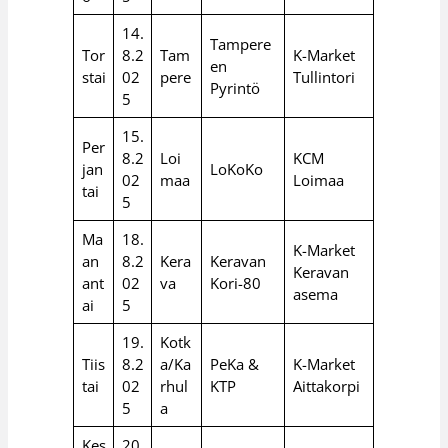
14.
Tampere
Tor
8.2
Tam
K-Market
en
stai
02
pere
Tullintori
Pyrintö
5
15.
Per
8.2
Loi
KCM
jan
LoKoKo
02
maa
Loimaa
tai
5
Ma
18.
K-Market
an
8.2
Kera
Keravan
Keravan
ant
02
va
Kori-80
asema
ai
5
19.
Kotk
Tiis
8.2
a/Ka
PeKa &
K-Market
tai
02
rhul
KTP
Aittakorpi
5
a
Kes
20.