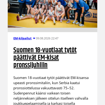
09.08.2026 22:47
EM-kilpailut
Suomen 18-vuotiaat tytöt
päättivät EM-kisat
pronssijuhliin
Suomen 18-vuotiaat tytöt päättivät EM-kisansa
upeasti pronssimitaliin, kun Serbia kaatui
pronssiottelussa vakuuttavasti 75–52.
Sudenpennut käänsi vaikean toisen
neljänneksen jälkeen ottelun itselleen vahvalla
joukkuepelaamisella ja karkasi toisella