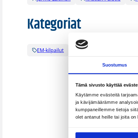
Kategoriat
EM-kilpailut
Koripalloliitto
Pääju
Suostumus
Tämä sivusto käyttää eväste
Käytämme evästeitä tarjoama
ja kävijämäärämme analysoim
kumppaneillemme tietoja siitä
olet antanut heille tai joita o