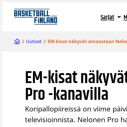
Siirry
sisältöön
Sarjat
M
Uutiset
EM-kisat näkyvät ainoastaan Nelon
EM-kisat näkyvä
Pro -kanavilla
Koripallopiireissä on viime päi
televisioinnista. Nelonen Pro 