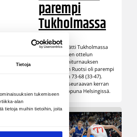
parempi
Tukholmassa
Susiladies päätti Tukholmassa
pelatun kahden ottelun
mittaisen miniturnauksen
Tietoja
tappioon, kun Ruotsi oli parempi
loppulukemin 73-68 (33-47).
Suomi pelaa seuraavan kerran
ensi viikonloppuna Helsingissä.
 ominaisuuksien tukemiseen
tiikka-alan
ietoja muihin tietoihin, joita