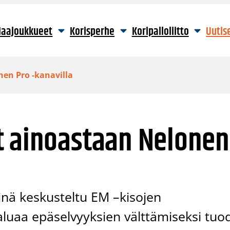
aajoukkueet
Korisperhe
Koripalloliitto
Uutis
en Pro -kanavilla
t ainoastaan Nelonen
vinä keskusteltu EM –kisojen
haluaa epäselvyyksien välttämiseksi tuo