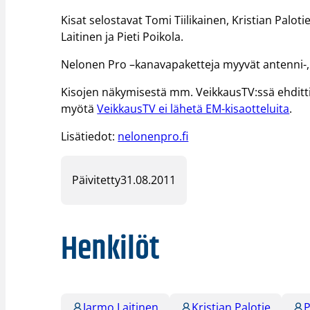
Kisat selostavat Tomi Tiilikainen, Kristian Palo
Laitinen ja Pieti Poikola.
Nelonen Pro –kanavapaketteja myyvät antenni-, ka
Kisojen näkymisestä mm. VeikkausTV:ssä ehditti
myötä
VeikkausTV ei lähetä EM-kisaotteluita
.
Lisätiedot:
nelonenpro.fi
Päivitetty
31.08.2011
Henkilöt
Jarmo Laitinen
Kristian Palotie
P