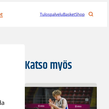
et
Tulospalvelu
BasketShop
Katso myös
da