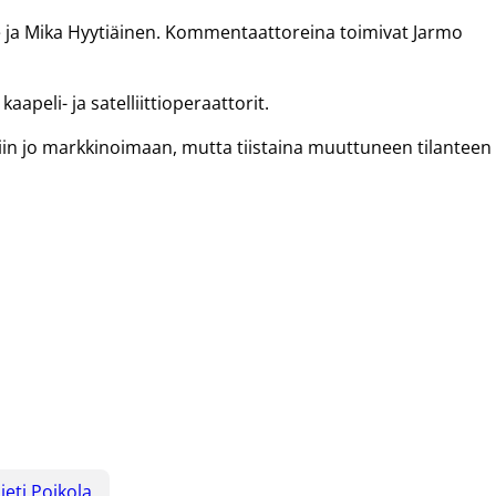
tie ja Mika Hyytiäinen. Kommentaattoreina toimivat Jarmo
apeli- ja satelliittioperaattorit.
in jo markkinoimaan, mutta tiistaina muuttuneen tilanteen
ieti Poikola