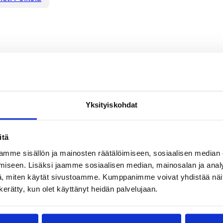
ttu
Yksityiskohdat
itä
mme sisällön ja mainosten räätälöimiseen, sosiaalisen median
iseen. Lisäksi jaamme sosiaalisen median, mainosalan ja analy
, miten käytät sivustoamme. Kumppanimme voivat yhdistää näitä t
n kerätty, kun olet käyttänyt heidän palvelujaan.