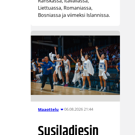
Ranskassa, Itävallassa,
Liettuassa, Romaniassa,
Bosniassa ja viimeksi Islannissa.
06.08.2026 21:44
Maaottelu
Susiladiesin