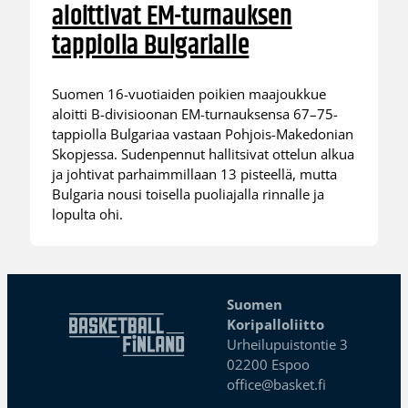
aloittivat EM-turnauksen
tappiolla Bulgarialle
Suomen 16-vuotiaiden poikien maajoukkue
aloitti B-divisioonan EM-turnauksensa 67–75-
tappiolla Bulgariaa vastaan Pohjois-Makedonian
Skopjessa. Sudenpennut hallitsivat ottelun alkua
ja johtivat parhaimmillaan 13 pisteellä, mutta
Bulgaria nousi toisella puoliajalla rinnalle ja
lopulta ohi.
Suomen
Koripalloliitto
Urheilupuistontie 3
02200 Espoo
office@basket.fi