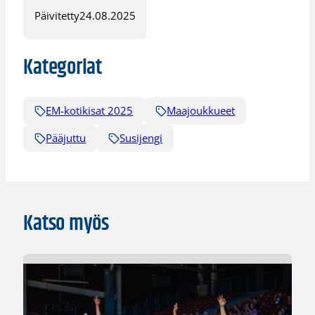
Päivitetty
24.08.2025
Kategoriat
EM-kotikisat 2025
Maajoukkueet
Pääjuttu
Susijengi
Katso myös