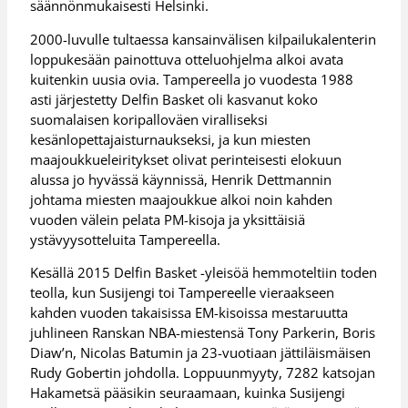
säännönmukaisesti Helsinki.
2000-luvulle tultaessa kansainvälisen kilpailukalenterin
loppukesään painottuva otteluohjelma alkoi avata
kuitenkin uusia ovia. Tampereella jo vuodesta 1988
asti järjestetty Delfin Basket oli kasvanut koko
suomalaisen koripalloväen viralliseksi
kesänlopettajaisturnaukseksi, ja kun miesten
maajoukkueleiritykset olivat perinteisesti elokuun
alussa jo hyvässä käynnissä, Henrik Dettmannin
johtama miesten maajoukkue alkoi noin kahden
vuoden välein pelata PM-kisoja ja yksittäisiä
ystävyysotteluita Tampereella.
Kesällä 2015 Delfin Basket -yleisöä hemmoteltiin toden
teolla, kun Susijengi toi Tampereelle vieraakseen
kahden vuoden takaisissa EM-kisoissa mestaruutta
juhlineen Ranskan NBA-miestensä Tony Parkerin, Boris
Diaw’n, Nicolas Batumin ja 23-vuotiaan jättiläismäisen
Rudy Gobertin johdolla. Loppuunmyyty, 7282 katsojan
Hakametsä pääsikin seuraamaan, kuinka Susijengi