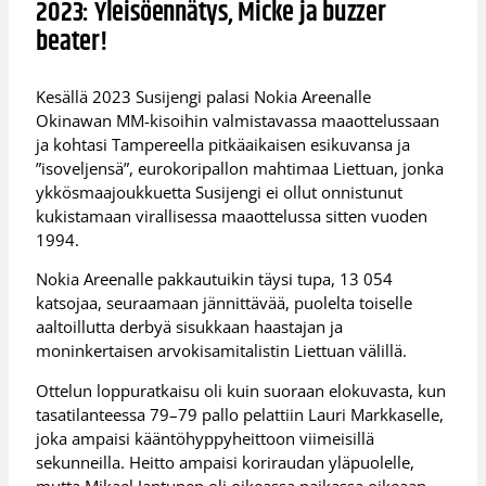
2023: Yleisöennätys, Micke ja buzzer
beater!
Kesällä 2023 Susijengi palasi Nokia Areenalle
Okinawan MM-kisoihin valmistavassa maaottelussaan
ja kohtasi Tampereella pitkäaikaisen esikuvansa ja
”isoveljensä”, eurokoripallon mahtimaa Liettuan, jonka
ykkösmaajoukkuetta Susijengi ei ollut onnistunut
kukistamaan virallisessa maaottelussa sitten vuoden
1994.
Nokia Areenalle pakkautuikin täysi tupa, 13 054
katsojaa, seuraamaan jännittävää, puolelta toiselle
aaltoillutta derbyä sisukkaan haastajan ja
moninkertaisen arvokisamitalistin Liettuan välillä.
Ottelun loppuratkaisu oli kuin suoraan elokuvasta, kun
tasatilanteessa 79–79 pallo pelattiin Lauri Markkaselle,
joka ampaisi kääntöhyppyheittoon viimeisillä
sekunneilla. Heitto ampaisi koriraudan yläpuolelle,
mutta Mikael Jantunen oli oikeassa paikassa oikeaan