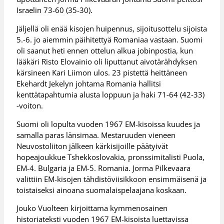
Israelin 73-60 (35-30).
Jäljellä oli enää kisojen huipennus, sijoitusottelu sijoista
5.-6. jo aiemmin päihitettyä Romaniaa vastaan. Suomi
oli saanut heti ennen ottelun alkua jobinpostia, kun
lääkäri Risto Elovainio oli liputtanut aivotärähdyksen
kärsineen Kari Liimon ulos. 23 pistettä heittäneen
Ekehardt Jekelyn johtama Romania hallitsi
kenttätapahtumia alusta loppuun ja haki 71-64 (42-33)
-voiton.
Suomi oli lopulta vuoden 1967 EM-kisoissa kuudes ja
samalla paras länsimaa. Mestaruuden vieneen
Neuvostoliiton jälkeen kärkisijoille päätyivät
hopeajoukkue Tshekkoslovakia, pronssimitalisti Puola,
EM-4. Bulgaria ja EM-5. Romania. Jorma Pilkevaara
valittiin EM-kisojen tähdistöviisikkoon ensimmäisenä ja
toistaiseksi ainoana suomalaispelaajana koskaan.
Jouko Vuolteen kirjoittama kymmenosainen
historiateksti vuoden 1967 EM-kisoista luettavissa