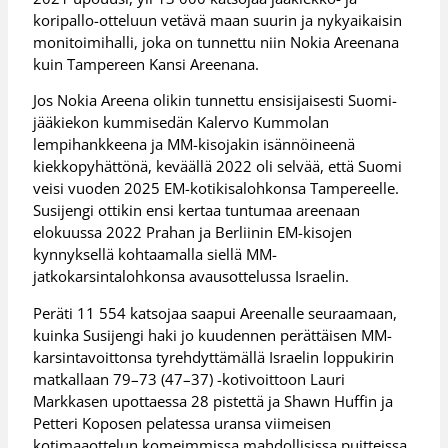
koripallo-otteluun vetävä maan suurin ja nykyaikaisin
monitoimihalli, joka on tunnettu niin Nokia Areenana
kuin Tampereen Kansi Areenana.
Jos Nokia Areena olikin tunnettu ensisijaisesti Suomi-
jääkiekon kummisedän Kalervo Kummolan
lempihankkeena ja MM-kisojakin isännöineenä
kiekkopyhättönä, keväällä 2022 oli selvää, että Suomi
veisi vuoden 2025 EM-kotikisalohkonsa Tampereelle.
Susijengi ottikin ensi kertaa tuntumaa areenaan
elokuussa 2022 Prahan ja Berliinin EM-kisojen
kynnyksellä kohtaamalla siellä MM-
jatkokarsintalohkonsa avausottelussa Israelin.
Peräti 11 554 katsojaa saapui Areenalle seuraamaan,
kuinka Susijengi haki jo kuudennen perättäisen MM-
karsintavoittonsa tyrehdyttämällä Israelin loppukirin
matkallaan 79–73 (47–37) -kotivoittoon Lauri
Markkasen upottaessa 28 pistettä ja Shawn Huffin ja
Petteri Koposen pelatessa uransa viimeisen
kotimaaottelun komeimmissa mahdollisissa puitteissa.