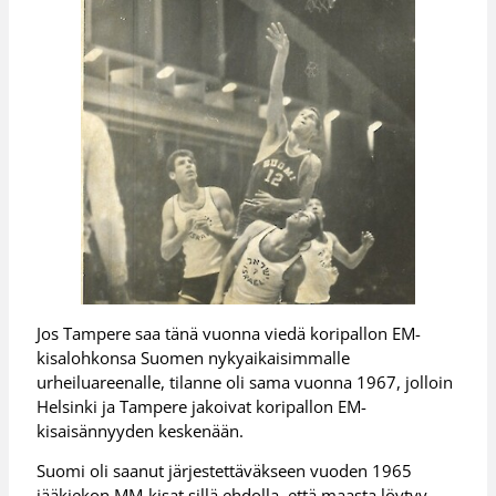
Jos Tampere saa tänä vuonna viedä koripallon EM-
kisalohkonsa Suomen nykyaikaisimmalle
urheiluareenalle, tilanne oli sama vuonna 1967, jolloin
Helsinki ja Tampere jakoivat koripallon EM-
kisaisännyyden keskenään.
Suomi oli saanut järjestettäväkseen vuoden 1965
jääkiekon MM-kisat sillä ehdolla, että maasta löytyy