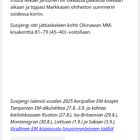
aikaan ja tippasi Markkasen ohiheiton summerin
soidessa koriin.
Susijengi otti jättiaskeleen kohti Okinawan MM-
kisakenttiä 81–79 (45–40) -voitollaan.
Susijengi isännöi vuoden 2025 koripallon EM-kisojen
Tampereen EM-alkulohkoa 27.8.-3.9. ja kohtaa
kotilohkossaan Ruotsin (27.8.), Iso-Britannian (29.8.),
Montenegron (30.8.), Liettuan (1.9.) ja Saksan (3.9.).
Virallinen EM-kisasivusto lipunmyynteineen täällä!