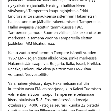
nykyaikainen jäähalli. Helsingin hallihankkeen
viivästyttyä Tampereen kaupunginjohtaja Erkki
Lindfors antoi siunauksensa sittemmin Hakametsän
hallina tunnetun jäähallin rakentamiseksi Tampereelle.
Hallin avajaisia vietettiin tammikuussa 1965
Tampereen ja muun Suomen välisen jääkiekko-ottelun
merkeissä ja samana vuonna Tampereella elettiin
jääkiekon MM-kisahuumaa.
Kahta vuotta myöhemmin Tampere isännöi vuoden
1967 EM-kisojen toista alkulohkoa, jonka merkeissä
Hakametsään saapuivat Bulgaria, Italia, Israel, Kreikka,
Ranska, Unkari, Itä-Saksa ja sittemmin EM-kultaa
voittanut Neuvostoliitto.
Varsinainen yleisöryntäys Hakametsään nähtiin
kuitenkin vasta EM-jatkosarjassa, kun Kalevi Tuomisen
valmentama Suomi saapui Tampereelle pelaamaan
kisasijoituksista 5.-8. Ensimmäisessä jatkosarja-
ottelussa yli 4000 katsojaa seurasi, kuinka 22 pistettä
upottaneen Jorma Pilkevaaran johtama Suomi peittosi