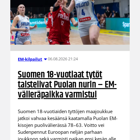
06.08.2026 21:24
EM-kilpailut
Suomen 18-vuotiaat tytöt
taistelivat Puolan nurin – EM-
välieräpaikka varmistui
Suomen 18-vuotiaiden tyttöjen maajoukkue
jatkoi vahvaa kesäänsä kaatamalla Puolan EM-
kisojen puolivälierässä 78–63. Voitto vei
Sudenpennut Euroopan neljän parhaan
joukkoon sekä varmisti paikan ensi kesän alle