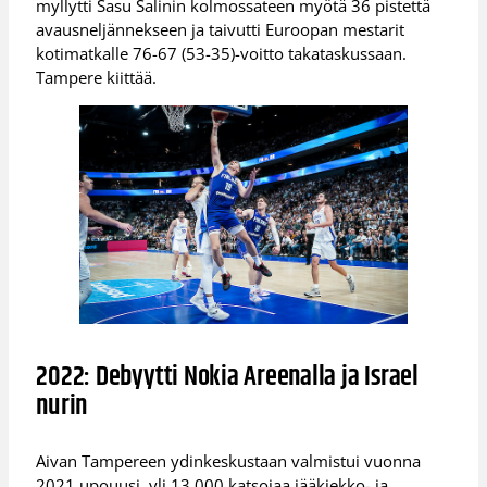
myllytti Sasu Salinin kolmossateen myötä 36 pistettä
avausneljännekseen ja taivutti Euroopan mestarit
kotimatkalle 76-67 (53-35)-voitto takataskussaan.
Tampere kiittää.
2022: Debyytti Nokia Areenalla ja Israel
nurin
Aivan Tampereen ydinkeskustaan valmistui vuonna
2021 upouusi, yli 13 000 katsojaa jääkiekko- ja