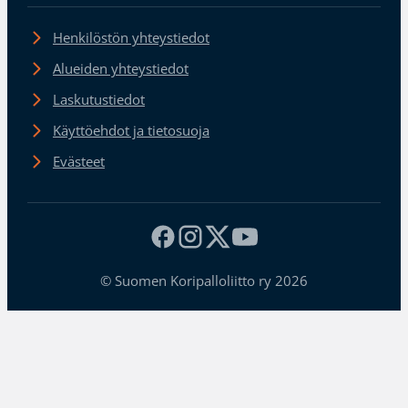
Henkilöstön yhteystiedot
Alueiden yhteystiedot
Laskutustiedot
Käyttöehdot ja tietosuoja
Evästeet
© Suomen Koripalloliitto ry 2026