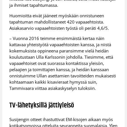
ja ihmiset tapahtumassa.
Huomioitta eivät jääneet myöskään onnistuneen
tapahtuman mahdollistaneet 420 vapaaehtoista.
Asiakasarvio vapaaehtoisten työstä oli peräti 4,6/5.
– Vuonna 2016 teimme ensimmäistä kertaa näin
kattavaa yhteistyötä vapaaehtoisten kanssa, ja niistä
kokemuksista oppineena paransimme vielä heidän
koulutustaan Ulla Karlssonin johdolla. Tiesimme, että
vapaaehtoiset ovat suorassa kontaktissa yleisön,
pelaajien ja toimittajien kanssa, ja heidän kanssaan
onnistuimme Ullan asettamien tavoitteiden mukaisesti
kohtaamaan kaikki kisavieraat hymyssä suin,
Tammivaara viittaa asiakaskyselyn tuloksiin.
TV-lähetyksillä jättiyleisö
Susijengin otteet ihastuttivat EM-kisojen aikaan myös
kotikatsomoissa otteluita seuranneita suomalaisia. Ylen