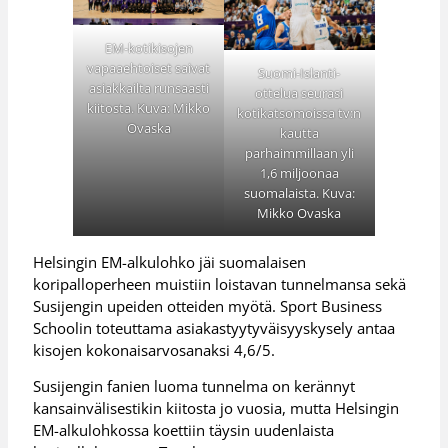
EM-kotikisojen
vapaaehtoiset saivat
Suomi-Islanti-
asiakkailta runsaasti
ottelua seurasi
kiitosta. Kuva: Mikko
kotikatsomoissa tv:n
Ovaska
kautta
parhaimmillaan yli
1,6 miljoonaa
suomalaista. Kuva:
Mikko Ovaska
Helsingin EM-alkulohko jäi suomalaisen
koripalloperheen muistiin loistavan tunnelmansa sekä
Susijengin upeiden otteiden myötä. Sport Business
Schoolin toteuttama asiakastyytyväisyyskysely antaa
kisojen kokonaisarvosanaksi 4,6/5.
Susijengin fanien luoma tunnelma on kerännyt
kansainvälisestikin kiitosta jo vuosia, mutta Helsingin
EM-alkulohkossa koettiin täysin uudenlaista