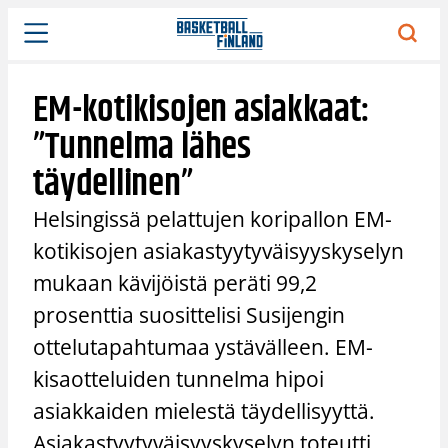
Siirry
sisältöön
EM-kotikisojen asiakkaat:
”Tunnelma lähes
täydellinen”
Helsingissä pelattujen koripallon EM-
kotikisojen asiakastyytyväisyyskyselyn
mukaan kävijöistä peräti 99,2
prosenttia suosittelisi Susijengin
ottelutapahtumaa ystävälleen. EM-
kisaotteluiden tunnelma hipoi
asiakkaiden mielestä täydellisyyttä.
Asiakastyytyväisyyskyselyn toteutti