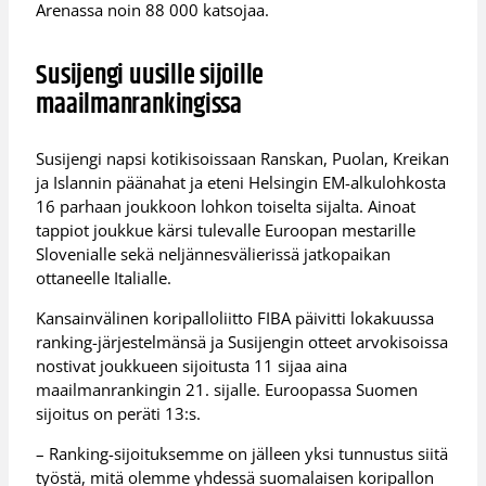
Arenassa noin 88 000 katsojaa.
Susijengi uusille sijoille
maailmanrankingissa
Susijengi napsi kotikisoissaan Ranskan, Puolan, Kreikan
ja Islannin päänahat ja eteni Helsingin EM-alkulohkosta
16 parhaan joukkoon lohkon toiselta sijalta. Ainoat
tappiot joukkue kärsi tulevalle Euroopan mestarille
Slovenialle sekä neljännesvälierissä jatkopaikan
ottaneelle Italialle.
Kansainvälinen koripalloliitto FIBA päivitti lokakuussa
ranking-järjestelmänsä ja Susijengin otteet arvokisoissa
nostivat joukkueen sijoitusta 11 sijaa aina
maailmanrankingin 21. sijalle. Euroopassa Suomen
sijoitus on peräti 13:s.
– Ranking-sijoituksemme on jälleen yksi tunnustus siitä
työstä, mitä olemme yhdessä suomalaisen koripallon