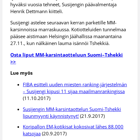
hyväksi vuosia tehneet, Susijengin päävalmentaja
Henrik Dettmann kiitteli.
Susijengi astelee seuraavan kerran parketille MM-
karsinnoissa marraskuussa. Kotiotteluiden tunnelmaa
pääsee aistimaan Helsingin Jäähallissa maanantaina
27.11., kun nälkäinen lauma isännöi Tshekkiä.
Osta liput MM-karsintaotteluun Suomi–Tshekki
>>
Lue myös
FIBA esitteli uuden miesten ranking-järjestelmän
– Susijengi kipusi 11 sijaa maailmanrankingissa
(11.10.2017)
Susijengin MM-karsintaottelun Suomi-Tshekki
lipunmyynti käynnistynyt!
(21.9.2017)
Koripallon EM-kotikisat kokosivat lähes 88.000
katsojaa
(20.9.2017)