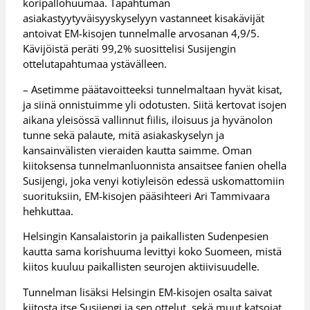
koripallohuumaa. Tapahtuman
asiakastyytyväisyyskyselyyn vastanneet kisakävijät
antoivat EM-kisojen tunnelmalle arvosanan 4,9/5.
Kävijöistä peräti 99,2% suosittelisi Susijengin
ottelutapahtumaa ystävälleen.
– Asetimme päätavoitteeksi tunnelmaltaan hyvät kisat,
ja siinä onnistuimme yli odotusten. Siitä kertovat isojen
aikana yleisössä vallinnut fiilis, iloisuus ja hyvänolon
tunne sekä palaute, mitä asiakaskyselyn ja
kansainvälisten vieraiden kautta saimme. Oman
kiitoksensa tunnelmanluonnista ansaitsee fanien ohella
Susijengi, joka venyi kotiyleisön edessä uskomattomiin
suorituksiin, EM-kisojen pääsihteeri Ari Tammivaara
hehkuttaa.
Helsingin Kansalaistorin ja paikallisten Sudenpesien
kautta sama korishuuma levittyi koko Suomeen, mistä
kiitos kuuluu paikallisten seurojen aktiivisuudelle.
Tunnelman lisäksi Helsingin EM-kisojen osalta saivat
kiitosta itse Susijengi ja sen ottelut, sekä muut katsojat