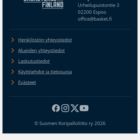
Urheilupuistontie 3
02200 Espoo
office@basket.fi
Henkilöstön yhteystiedot
Alueiden yhteystiedot
Laskutustiedot
Käyttöehdot ja tietosuoja
Evästeet
© Suomen Koripalloliitto ry 2026