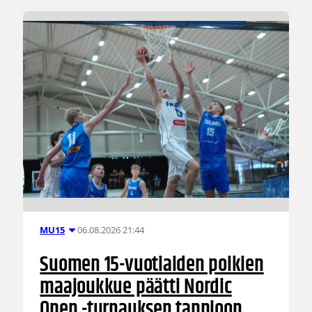
06.08.2026 21:44
MU15
Suomen 15-vuotiaiden poikien
maajoukkue päätti Nordic
Open -turnauksen tappioon