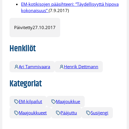
EM-kotikisojen pääsihteeri: ”Täydellisyyttä hipova
kokonaisuus”
(7.9.2017)
Päivitetty
27.10.2017
Henkilöt
Ari Tammivaara
Henrik Dettmann
Kategoriat
EM-kilpailut
Maajoukkue
Maajoukkueet
Pääjuttu
Susijengi