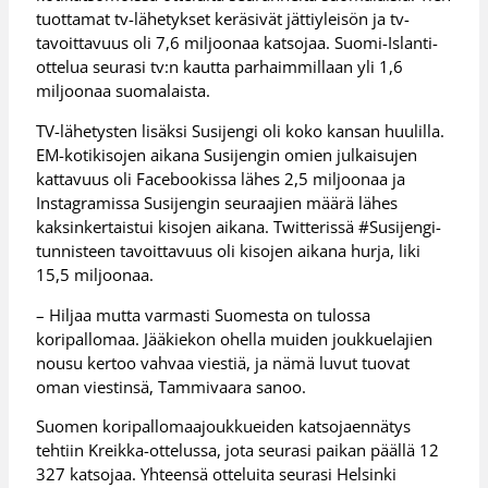
tuottamat tv-lähetykset keräsivät jättiyleisön ja tv-
tavoittavuus oli 7,6 miljoonaa katsojaa. Suomi-Islanti-
ottelua seurasi tv:n kautta parhaimmillaan yli 1,6
miljoonaa suomalaista.
TV-lähetysten lisäksi Susijengi oli koko kansan huulilla.
EM-kotikisojen aikana Susijengin omien julkaisujen
kattavuus oli Facebookissa lähes 2,5 miljoonaa ja
Instagramissa Susijengin seuraajien määrä lähes
kaksinkertaistui kisojen aikana. Twitterissä #Susijengi-
tunnisteen tavoittavuus oli kisojen aikana hurja, liki
15,5 miljoonaa.
– Hiljaa mutta varmasti Suomesta on tulossa
koripallomaa. Jääkiekon ohella muiden joukkuelajien
nousu kertoo vahvaa viestiä, ja nämä luvut tuovat
oman viestinsä, Tammivaara sanoo.
Suomen koripallomaajoukkueiden katsojaennätys
tehtiin Kreikka-ottelussa, jota seurasi paikan päällä 12
327 katsojaa. Yhteensä otteluita seurasi Helsinki