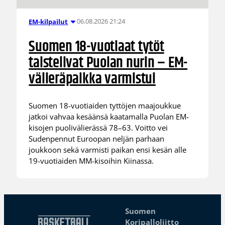
06.08.2026 21:24
EM-kilpailut
Suomen 18-vuotiaat tytöt
taistelivat Puolan nurin – EM-
välieräpaikka varmistui
Suomen 18-vuotiaiden tyttöjen maajoukkue
jatkoi vahvaa kesäänsä kaatamalla Puolan EM-
kisojen puolivälierässä 78–63. Voitto vei
Sudenpennut Euroopan neljän parhaan
joukkoon sekä varmisti paikan ensi kesän alle
19-vuotiaiden MM-kisoihin Kiinassa.
Suomen
Koripalloliitto