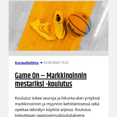
03.08.2026 15:25
Koripalloliitto
Game On – Markkinoinnin
mestariksi -koulutus
Koulutus tukee seuroja ja liikunta-alan yrityksiä
markkinoinnin ja myynnin kehittämisessä sekä
opettaa tekoälyn käyttöä arjessa. Koulutus
toteutetaan oppisopimuskoulutuksena