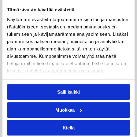
04.08.2026 12:00
Koripalloliitto
Tämä sivusto käyttää evästeitä
Miljoona koria! -haaste alkaa
Käytämme evästeitä tarjoamamme sisällön ja mainosten
17.8.
räätälöimiseen, sosiaalisen median ominaisuuksien
tukemiseen ja kävijämäärämme analysoimiseen. Lisäksi
jaamme sosiaalisen median, mainosalan ja analytiikka-
Haaste tarjoaa seuroille valmiin konseptin
alan kumppaneillemme tietoja siitä, miten käytät
innostaa mukaan uusia pelaajia ja syventää
sivustoamme. Kumppanimme voivat yhdistää näitä
yhteistyötä koulujen kanssa.
tietoja muihin tietoihin, joita olet antanut heille tai joita on
kerätty, kun olet käyttänyt heidän palvelujaan.
Salli kaikki
Muokkaa
Kiellä