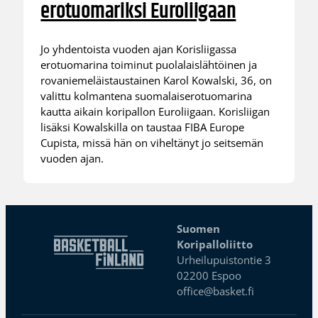
erotuomariksi Euroliigaan
Jo yhdentoista vuoden ajan Korisliigassa
erotuomarina toiminut puolalaislähtöinen ja
rovaniemeläistaustainen Karol Kowalski, 36, on
valittu kolmantena suomalaiserotuomarina
kautta aikain koripallon Euroliigaan. Korisliigan
lisäksi Kowalskilla on taustaa FIBA Europe
Cupista, missä hän on viheltänyt jo seitsemän
vuoden ajan.
Suomen
Koripalloliitto
Urheilupuistontie 3
02200 Espoo
office@basket.fi