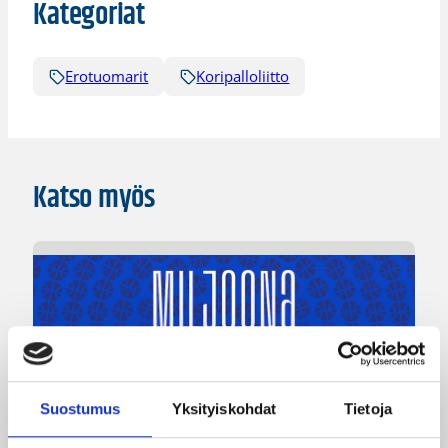
Kategoriat
Erotuomarit
Koripalloliitto
Katso myös
Suostumus
Yksityiskohdat
Tietoja