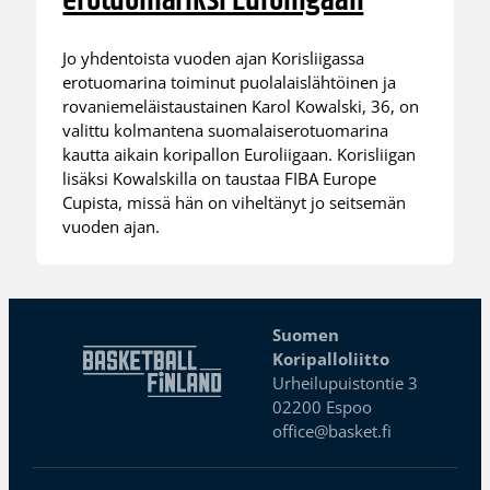
erotuomariksi Euroliigaan
Jo yhdentoista vuoden ajan Korisliigassa
erotuomarina toiminut puolalaislähtöinen ja
rovaniemeläistaustainen Karol Kowalski, 36, on
valittu kolmantena suomalaiserotuomarina
kautta aikain koripallon Euroliigaan. Korisliigan
lisäksi Kowalskilla on taustaa FIBA Europe
Cupista, missä hän on viheltänyt jo seitsemän
vuoden ajan.
Suomen
Koripalloliitto
Urheilupuistontie 3
02200 Espoo
office@basket.fi