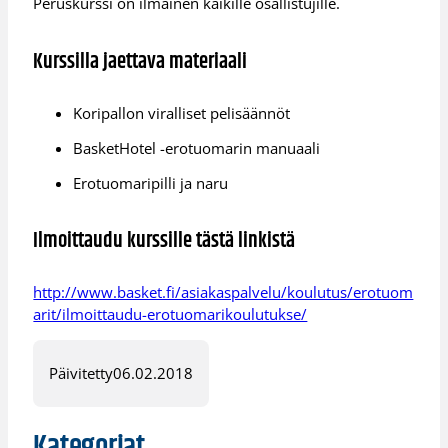
Peruskurssi on ilmainen kaikille osallistujille.
Kurssilla jaettava materiaali
​Koripallon viralliset pelisäännöt
BasketHotel -erotuomarin manuaali
Erotuomaripilli ja naru
Ilmoittaudu kurssille tästä linkistä
http://www.basket.fi/asiakaspalvelu/koulutus/erotuom
arit/ilmoittaudu-erotuomarikoulutukse/
Päivitetty
06.02.2018
Kategoriat