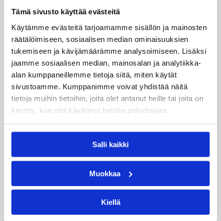
Tämä sivusto käyttää evästeitä
Miljoona koria! -haaste alkaa
Käytämme evästeitä tarjoamamme sisällön ja mainosten
17.8.
räätälöimiseen, sosiaalisen median ominaisuuksien
tukemiseen ja kävijämäärämme analysoimiseen. Lisäksi
jaamme sosiaalisen median, mainosalan ja analytiikka-
Haaste tarjoaa seuroille valmiin konseptin
innostaa mukaan uusia pelaajia ja syventää
alan kumppaneillemme tietoja siitä, miten käytät
yhteistyötä koulujen kanssa.
sivustoamme. Kumppanimme voivat yhdistää näitä
tietoja muihin tietoihin, joita olet antanut heille tai joita on
kerätty, kun olet käyttänyt heidän palvelujaan.
Salli kaikki
Muokkaa
Kiellä