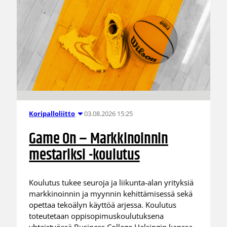
03.08.2026 15:25
Koripalloliitto
Game On – Markkinoinnin
mestariksi -koulutus
Koulutus tukee seuroja ja liikunta-alan yrityksiä
markkinoinnin ja myynnin kehittämisessä sekä
opettaa tekoälyn käyttöä arjessa. Koulutus
toteutetaan oppisopimuskoulutuksena
yhteistyössä Business College Helsingin kanssa.