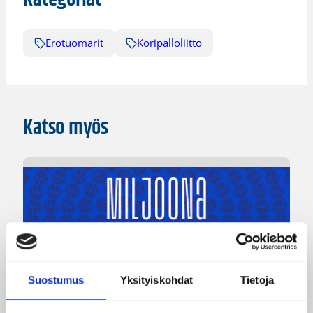
Erotuomarit
Koripalloliitto
Katso myös
Suostumus
Yksityiskohdat
Tietoja
04.08.2026 12:00
Koripalloliitto