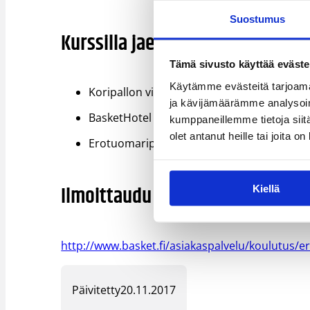
Suostumus
Kurssilla jaettava materiaali
Tämä sivusto käyttää eväste
Käytämme evästeitä tarjoama
​Koripallon viralliset pelisäännöt
ja kävijämäärämme analysoim
BasketHotel -erotuomarin manuaali
kumppaneillemme tietoja siitä
olet antanut heille tai joita o
Erotuomaripilli ja naru
Ilmoittaudu kurssille tästä linki
Kiellä
http://www.basket.fi/asiakaspalvelu/koulutus/
Päivitetty
20.11.2017