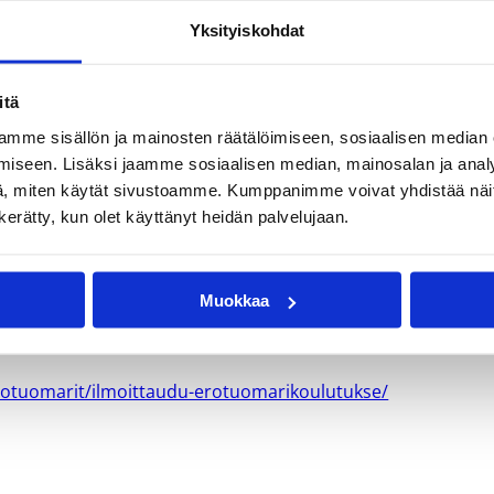
Yksityiskohdat
itä
mme sisällön ja mainosten räätälöimiseen, sosiaalisen median
iseen. Lisäksi jaamme sosiaalisen median, mainosalan ja analy
, miten käytät sivustoamme. Kumppanimme voivat yhdistää näitä t
n kerätty, kun olet käyttänyt heidän palvelujaan.
stä
Muokkaa
erotuomarit/ilmoittaudu-erotuomarikoulutukse/