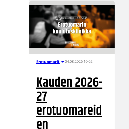
04.08.2026 10:02
Erotuomarit
Kauden 2026-
27
erotuomareid
en