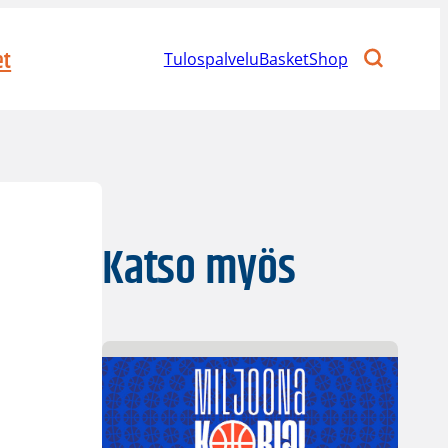
et
Tulospalvelu
BasketShop
Katso myös