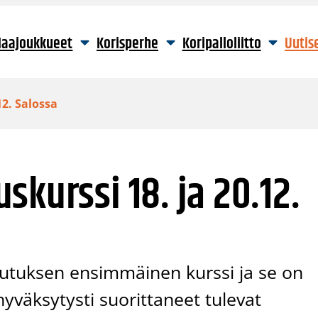
aajoukkueet
Korisperhe
Koripalloliitto
Uutis
12. Salossa
kurssi 18. ja 20.12.
utuksen ensimmäinen kurssi ja se on
hyväksytysti suorittaneet tulevat