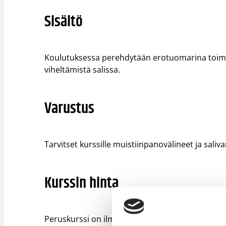
Sisältö
Koulutuksessa perehdytään erotuomarina toimimis
viheltämistä salissa.
Varustus
Tarvitset kurssille muistiinpanovälineet ja sali
Kurssin hinta
Peruskurssi on ilmainen kaikille osallistujille.