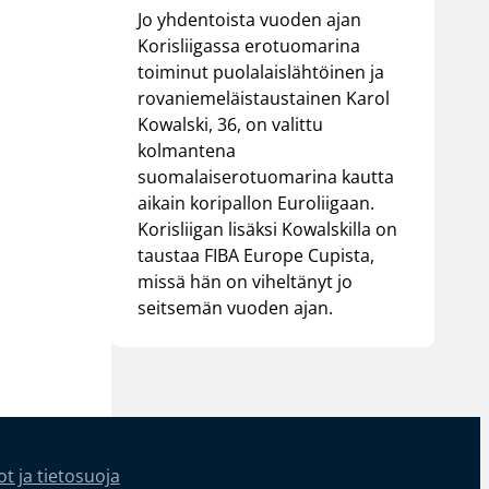
Jo yhdentoista vuoden ajan
Korisliigassa erotuomarina
toiminut puolalaislähtöinen ja
rovaniemeläistaustainen Karol
Kowalski, 36, on valittu
kolmantena
suomalaiserotuomarina kautta
aikain koripallon Euroliigaan.
Korisliigan lisäksi Kowalskilla on
taustaa FIBA Europe Cupista,
missä hän on viheltänyt jo
seitsemän vuoden ajan.
t ja tietosuoja