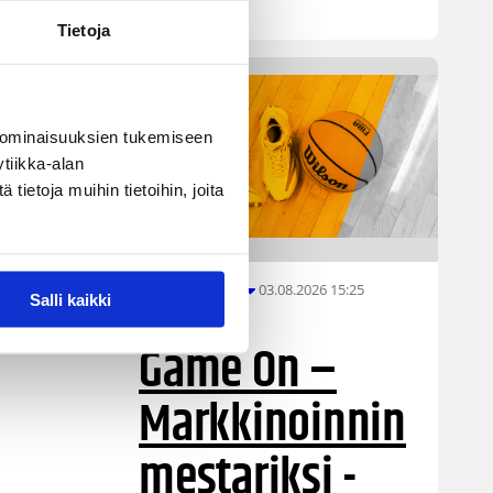
hyväksytysti.
Tietoja
 ominaisuuksien tukemiseen
tiikka-alan
ietoja muihin tietoihin, joita
03.08.2026 15:25
Koripalloliitto
Salli kaikki
Game On –
Markkinoinnin
mestariksi -