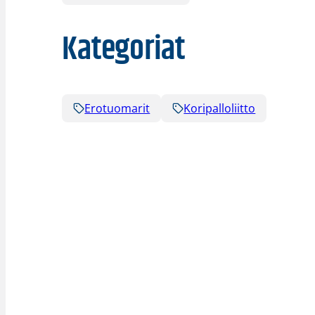
Kategoriat
Erotuomarit
Koripalloliitto