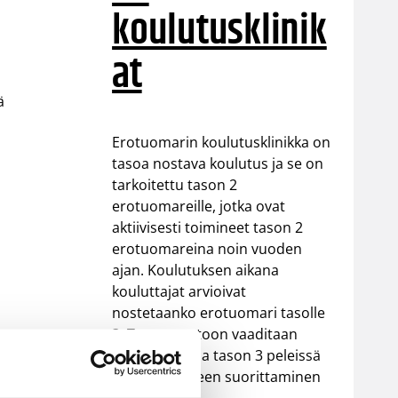
koulutusklinik
at
ä
Erotuomarin koulutusklinikka on
tasoa nostava koulutus ja se on
tarkoitettu tason 2
erotuomareille, jotka ovat
aktiivisesti toimineet tason 2
erotuomareina noin vuoden
ajan. Koulutuksen aikana
kouluttajat arvioivat
nostetaanko erotuomari tasolle
3. Tason nostoon vaaditaan
valmius toimia tason 3 peleissä
ja sääntökokeen suorittaminen