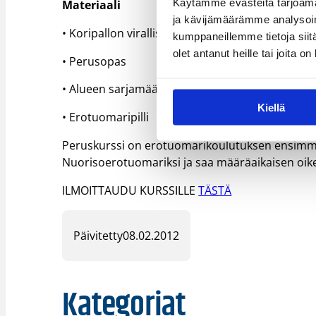
Käytämme evästeitä tarjoama
Materiaali
ja kävijämäärämme analysoim
• Koripallon viralliset pelisäännöt
kumppaneillemme tietoja siitä
olet antanut heille tai joita o
• Perusopas
• Alueen sarjamääräykset
Kiellä
• Erotuomaripilli
Peruskurssi on erotuomarikoulutuksen ensimmäin
Nuorisoerotuomariksi ja saa määräaikaisen oikeu
ILMOITTAUDU KURSSILLE
TÄSTÄ
Päivitetty
08.02.2012
Kategoriat