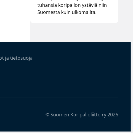
tuhansia koripallon ystäviä niin
Suomesta kuin ulkomailta.
t ja tietosuoja
© Suomen Koripalloliitto ry 2026