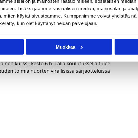
mme sisällön ja mainosten räätälöimiseen, sosiaalisen median
iseen. Lisäksi jaamme sosiaalisen median, mainosalan ja analy
, miten käytät sivustoamme. Kumppanimme voivat yhdistää näitä t
n kerätty, kun olet käyttänyt heidän palvelujaan.
Muokkaa
en kurssi, kesto 6 h. Tällä koulutuksella tulee
den toimia nuorten virallisissa sarjaotteluissa