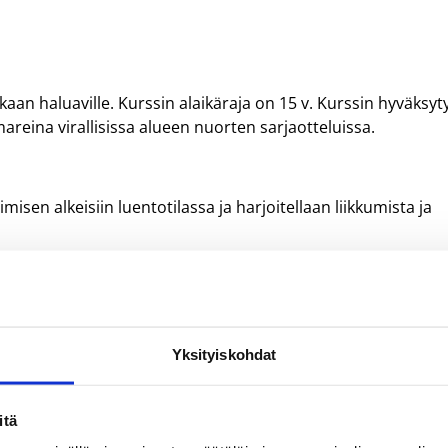
an haluaville. Kurssin alaikäraja on 15 v. Kurssin hyväksyty
reina virallisissa alueen nuorten sarjaotteluissa.
en alkeisiin luentotilassa ja harjoitellaan liikkumista ja
ena muistiinpanovälineet salivarustus kurssin 2. iltana
alla saliharjoitukseen).
Yksityiskohdat
ksen ja materiaalit. Maksu laskuetaan kurssin jälkeen.
itä