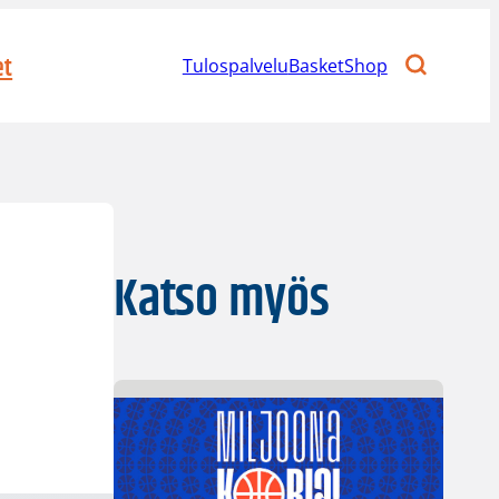
et
Tulospalvelu
BasketShop
Katso myös