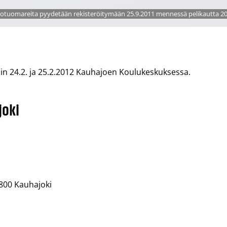
rotuomareita pyydetään rekisteröitymään 25.9.2011 mennessä pelikautta 20
sin 24.2. ja 25.2.2012 Kauhajoen Koulukeskuksessa.
joki
1800 Kauhajoki