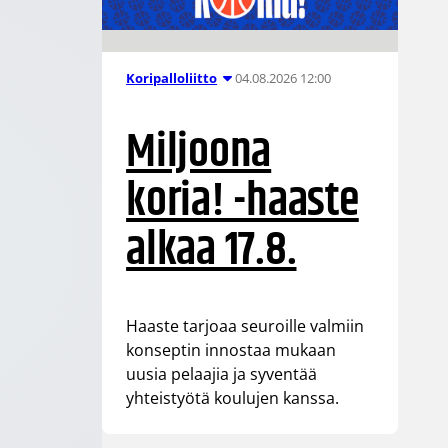
04.08.2026 12:00
Koripalloliitto
Miljoona
koria! -haaste
alkaa 17.8.
Haaste tarjoaa seuroille valmiin
konseptin innostaa mukaan
uusia pelaajia ja syventää
yhteistyötä koulujen kanssa.