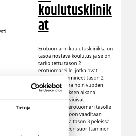
koulutusklinik
at
sti
Erotuomarin koulutusklinikka on
tasoa nostava koulutus ja se on
tarkoitettu tason 2
erotuomareille, jotka ovat
aktiivisesti toimineet tason 2
erotuomareina noin vuoden
ajan. Koulutuksen aikana
kouluttajat arvioivat
nostetaanko erotuomari tasolle
Tietoja
3. Tason nostoon vaaditaan
valmius toimia tason 3 peleissä
ja sääntökokeen suorittaminen