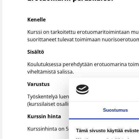
Kenelle
Kurssi on tarkoitettu erotuomaritoimintaan muka
suorittaneet tulevat toimimaan nuorisoerotuoma
Sisältö
Koulutuksessa perehdytään erotuomarina toimimis
viheltämistä salissa.
Varustus
Työskentelyä luentotilassa ja salissa, varustuks
(kurssilaiset osallistuvat itse tekemällä/kokeilem
Suostumus
Kurssin hinta
Kurssinhinta on 50 euroa, mikä sisältää koulutu
Tämä sivusto käyttää eväste