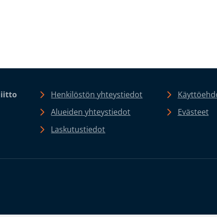
iitto
Henkilöstön yhteystiedot
Käyttöehdo
Alueiden yhteystiedot
Evästeet
Laskutustiedot