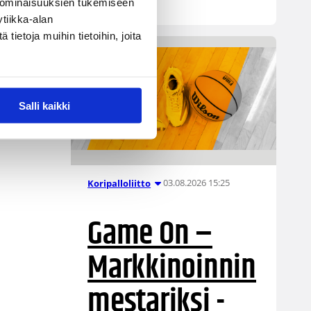
hyväksytysti.
 ominaisuuksien tukemiseen
tiikka-alan
ietoja muihin tietoihin, joita
Salli kaikki
03.08.2026 15:25
Koripalloliitto
Game On –
Markkinoinnin
mestariksi -