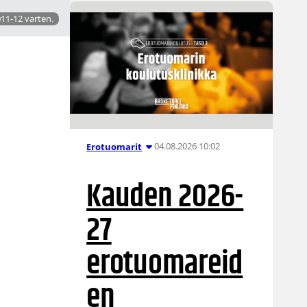
11-12 varten.
04.08.2026 10:02
Erotuomarit
Kauden 2026-
27
erotuomareid
en