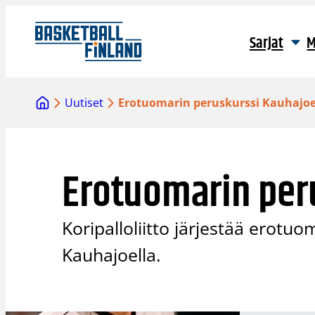
Siirry
sisältöön
Sarjat
M
Uutiset
Erotuomarin peruskurssi Kauhajoe
Erotuomarin per
Koripalloliitto järjestää erotu
Kauhajoella.