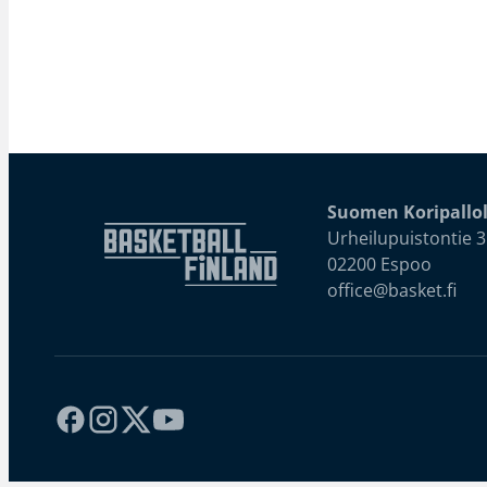
Suomen Koripallol
Urheilupuistontie 3
02200 Espoo
office@basket.fi