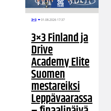
01.08.2026 17:37
3×3
3×3 Finland ja
Drive
Academy Elite
Suomen
mestareiksi
Leppävaarassa
– finaalipäivä