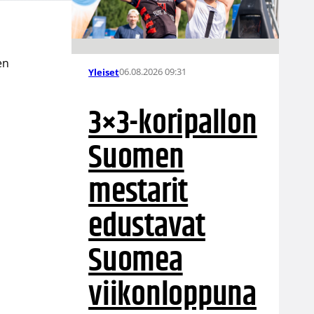
en
06.08.2026 09:31
Yleiset
3×3-koripallon
Suomen
mestarit
edustavat
Suomea
viikonloppuna