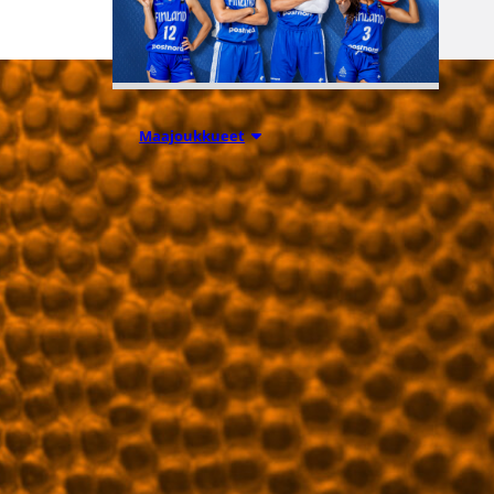
06.08.2026 10:14
Maajoukkueet
Edulliset liput
Susijengin ja
Susiladiesin
elokuun
kotimaaottelu
ihin nyt