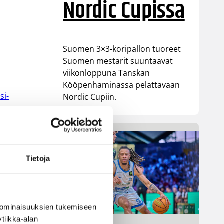
Nordic Cupissa
Suomen 3×3-koripallon tuoreet
Suomen mestarit suuntaavat
viikonloppuna Tanskan
Kööpenhaminassa pelattavaan
si-
Nordic Cupiin.
Tietoja
 ominaisuuksien tukemiseen
tiikka-alan