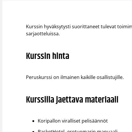
Kurssin hyväksytysti suorittaneet tulevat toim
sarjaotteluissa.
Kurssin hinta
Peruskurssi on ilmainen kaikille osallistujille.
Kurssilla jaettava materiaali
​Koripallon viralliset pelisäännöt
BasketHotel -erotuomarin manuaali