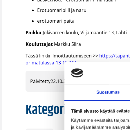
Erotuomaripilli ja naru
erotuomari paita
Paikka
Jokivarren koulu, Viljamaantie 13, Lahti
Kouluttajat
Markku Siira
Tässä linkki ilmoittautumiseen >>
https://tapah
orimattilassa-13-15-11/
Päivitetty
22.10.2018
Suostumus
Kategoriat
Tämä sivusto käyttää eväste
Käytämme evästeitä tarjoama
ja kävijämäärämme analysoim