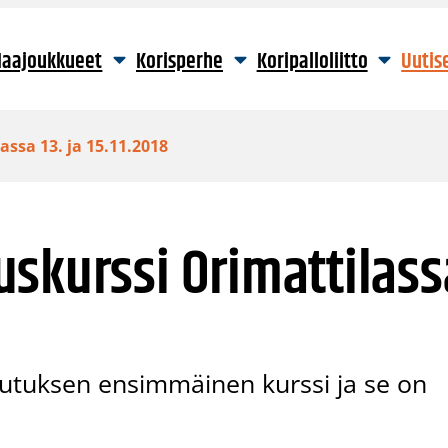
aajoukkueet
Korisperhe
Koripalloliitto
Uutis
ssa 13. ja 15.11.2018
skurssi Orimattilass
utuksen ensimmäinen kurssi ja se on