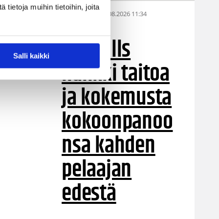
ietoja muihin tietoihin, joita
05.08.2026 11:34
Korisliiga
Seagulls
Salli kaikki
hankki taitoa
ja kokemusta
kokoonpanoo
nsa kahden
pelaajan
edestä