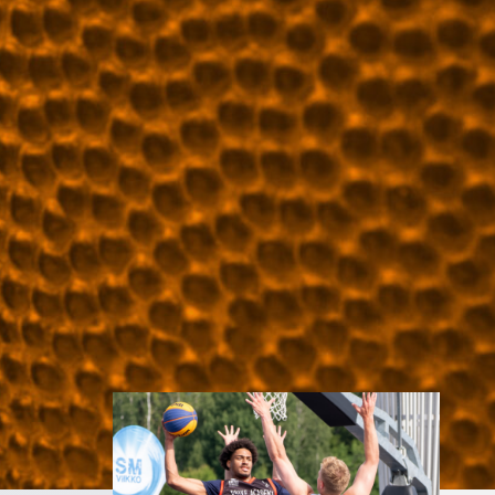
myynnissä
Susiladiesin elokuun kotiturnaus
ja Susijengin Islanti-
kotimaaottelu lähestyvät.
Susijengin MM-
jatkokarsintaotteluun Ruotsia
vastaan on puolestaan enää
jäljellä kourallinen vierekkäisiä
paikkoja.