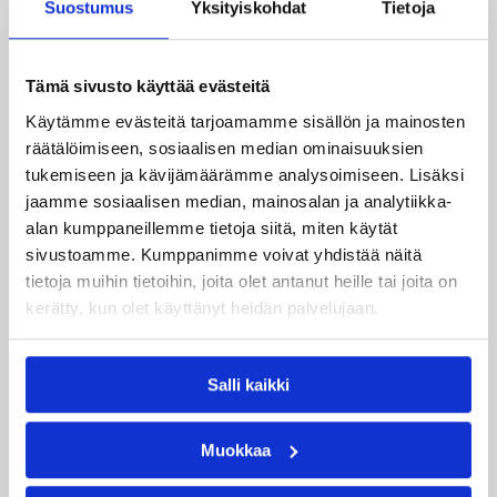
Suostumus
Yksityiskohdat
Tietoja
Katso myös
Tämä sivusto käyttää evästeitä
Käytämme evästeitä tarjoamamme sisällön ja mainosten
räätälöimiseen, sosiaalisen median ominaisuuksien
tukemiseen ja kävijämäärämme analysoimiseen. Lisäksi
jaamme sosiaalisen median, mainosalan ja analytiikka-
alan kumppaneillemme tietoja siitä, miten käytät
sivustoamme. Kumppanimme voivat yhdistää näitä
tietoja muihin tietoihin, joita olet antanut heille tai joita on
kerätty, kun olet käyttänyt heidän palvelujaan.
04.08.2026 12:00
Koripalloliitto
Salli kaikki
Miljoona koria! -haaste alkaa
17.8.
Muokkaa