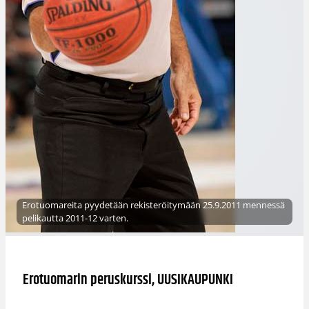
Erotuomareita pyydetään rekisteröitymään 25.9.2011 mennessä
pelikautta 2011-12 varten.
Erotuomarin peruskurssi, UUSIKAUPUNKI