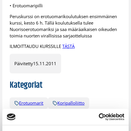
• Erotuomaripilli
Peruskurssi on erotuomarikoulutuksen ensimmäinen
kurssi, kesto 6 h. Tällä koulutuksella tulee
Nuorisoerotuomariksi ja saa määräaikaisen oikeuden
toimia nuorten virallisissa sarjaotteluissa
ILMOITTAUDU KURSSILLE
TÄSTÄ
Päivitetty
15.11.2011
Kategoriat
Erotuomarit
Koripalloliitto
Läntinen alue