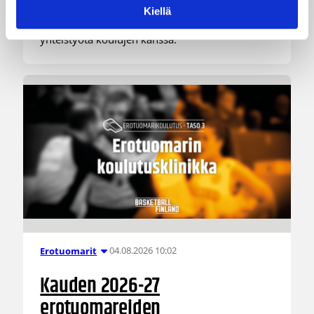
Haaste tarjoaa seuroille valmiin konseptin
Kiellä
innostaa mukaan uusia pelaajia ja syventää
yhteistyötä koulujen kanssa.
04.08.2026 10:02
Erotuomarit
Kauden 2026-27
erotuomareiden