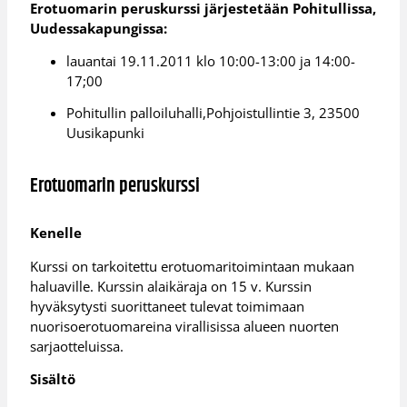
Erotuomarin peruskurssi järjestetään Pohitullissa,
Uudessakapungissa:
lauantai 19.11.2011 klo 10:00-13:00 ja 14:00-
17;00
Pohitullin palloiluhalli,Pohjoistullintie 3, 23500
Uusikapunki
Erotuomarin peruskurssi
Kenelle
Kurssi on tarkoitettu erotuomaritoimintaan mukaan
haluaville. Kurssin alaikäraja on 15 v. Kurssin
hyväksytysti suorittaneet tulevat toimimaan
nuorisoerotuomareina virallisissa alueen nuorten
sarjaotteluissa.
Sisältö