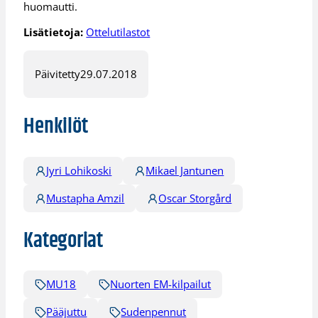
huomautti.
Lisätietoja:
Ottelutilastot
Päivitetty
29.07.2018
Henkilöt
Jyri Lohikoski
Mikael Jantunen
Mustapha Amzil
Oscar Storgård
Kategoriat
MU18
Nuorten EM-kilpailut
Pääjuttu
Sudenpennut