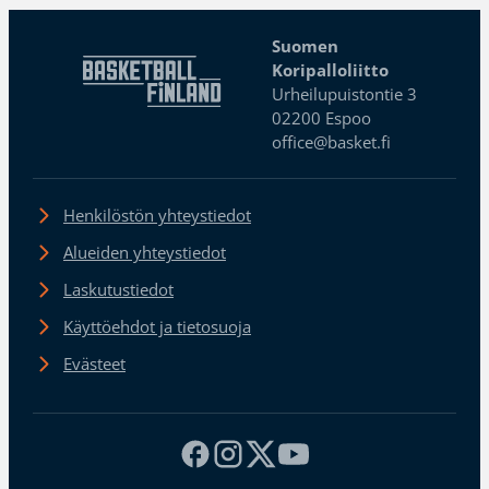
Suomen
Koripalloliitto
Urheilupuistontie 3
02200 Espoo
office@basket.fi
Henkilöstön yhteystiedot
Alueiden yhteystiedot
Laskutustiedot
Käyttöehdot ja tietosuoja
Evästeet