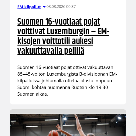
08.08.2026 00:37
EM-kilpailut
Suomen 16-vuotiaat pojat
voittivat Luxemburgin – EM-
kisojen voittotili aukesi
vakuuttavalla pelillä
Suomen 16-vuotiaat pojat ottivat vakuuttavan
85–45-voiton Luxemburgista B-divisioonan EM-
kilpailuissa johtamalla ottelua alusta loppuun.
Suomi kohtaa huomenna Ruotsin klo 19.30
Suomen aikaa.