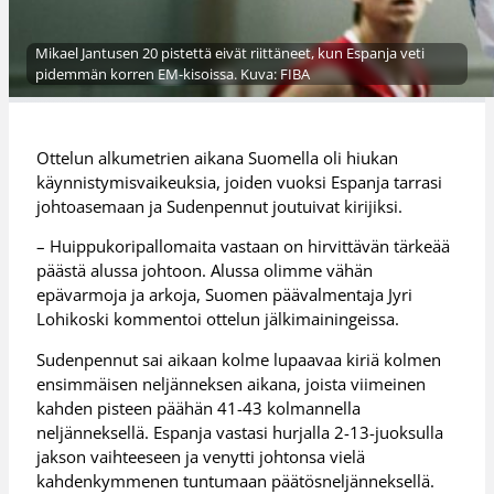
Mikael Jantusen 20 pistettä eivät riittäneet, kun Espanja veti
pidemmän korren EM-kisoissa. Kuva: FIBA
Ottelun alkumetrien aikana Suomella oli hiukan
käynnistymisvaikeuksia, joiden vuoksi Espanja tarrasi
johtoasemaan ja Sudenpennut joutuivat kirijiksi.
– Huippukoripallomaita vastaan on hirvittävän tärkeää
päästä alussa johtoon. Alussa olimme vähän
epävarmoja ja arkoja, Suomen päävalmentaja Jyri
Lohikoski kommentoi ottelun jälkimainingeissa.
Sudenpennut sai aikaan kolme lupaavaa kiriä kolmen
ensimmäisen neljänneksen aikana, joista viimeinen
kahden pisteen päähän 41-43 kolmannella
neljänneksellä. Espanja vastasi hurjalla 2-13-juoksulla
jakson vaihteeseen ja venytti johtonsa vielä
kahdenkymmenen tuntumaan päätösneljänneksellä.