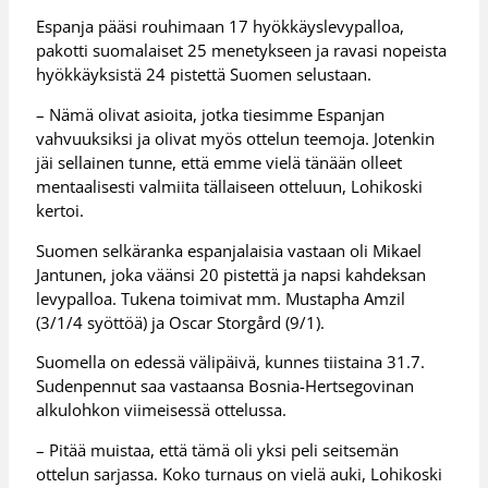
Espanja pääsi rouhimaan 17 hyökkäyslevypalloa,
pakotti suomalaiset 25 menetykseen ja ravasi nopeista
hyökkäyksistä 24 pistettä Suomen selustaan.
– Nämä olivat asioita, jotka tiesimme Espanjan
vahvuuksiksi ja olivat myös ottelun teemoja. Jotenkin
jäi sellainen tunne, että emme vielä tänään olleet
mentaalisesti valmiita tällaiseen otteluun, Lohikoski
kertoi.
Suomen selkäranka espanjalaisia vastaan oli Mikael
Jantunen, joka väänsi 20 pistettä ja napsi kahdeksan
levypalloa. Tukena toimivat mm. Mustapha Amzil
(3/1/4 syöttöä) ja Oscar Storgård (9/1).
Suomella on edessä välipäivä, kunnes tiistaina 31.7.
Sudenpennut saa vastaansa Bosnia-Hertsegovinan
alkulohkon viimeisessä ottelussa.
– Pitää muistaa, että tämä oli yksi peli seitsemän
ottelun sarjassa. Koko turnaus on vielä auki, Lohikoski