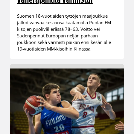
välieräpaikka varmistui
Suomen 18-vuotiaiden tyttöjen maajoukkue
jatkoi vahvaa kesäänsä kaatamalla Puolan EM-
kisojen puolivälierässä 78–63. Voitto vei
Sudenpennut Euroopan neljän parhaan
joukkoon sekä varmisti paikan ensi kesän alle
19-vuotiaiden MM-kisoihin Kiinassa.