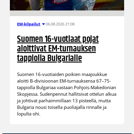
06.08.2026 21:08
EM-kilpailut
Suomen 16-vuotiaat pojat
aloittivat EM-turnauksen
tappiolla Bulgarialle
Suomen 16-vuotiaiden poikien maajoukkue
aloitti B-divisioonan EM-turnauksensa 67–75-
tappiolla Bulgariaa vastaan Pohjois-Makedonian
Skopjessa. Sudenpennut hallitsivat ottelun alkua
ja johtivat parhaimmillaan 13 pisteellä, mutta
Bulgaria nousi toisella puoliajalla rinnalle ja
lopulta ohi.