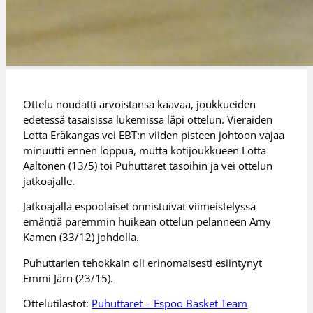
Ottelu noudatti arvoistansa kaavaa, joukkueiden
edetessä tasaisissa lukemissa läpi ottelun. Vieraiden
Lotta Eräkangas vei EBT:n viiden pisteen johtoon vajaa
minuutti ennen loppua, mutta kotijoukkueen Lotta
Aaltonen (13/5) toi Puhuttaret tasoihin ja vei ottelun
jatkoajalle.
Jatkoajalla espoolaiset onnistuivat viimeistelyssä
emäntiä paremmin huikean ottelun pelanneen Amy
Kamen (33/12) johdolla.
Puhuttarien tehokkain oli erinomaisesti esiintynyt
Emmi Järn (23/15).
Ottelutilastot:
Puhuttaret – Espoo Basket Team