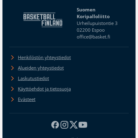
Suomen
Koripalloliitto
Urheilupuistontie 3
02200 Espoo
office@basket.fi
Henkilöstön yhteystiedot
Alueiden yhteystiedot
Laskutustiedot
Käyttöehdot ja tietosuoja
Evästeet