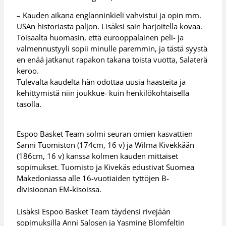
– Kauden aikana englanninkieli vahvistui ja opin mm.
USAn historiasta paljon. Lisäksi sain harjoitella kovaa.
Toisaalta huomasin, että eurooppalainen peli- ja
valmennustyyli sopii minulle paremmin, ja tästä syystä
en enää jatkanut rapakon takana toista vuotta, Salaterä
keroo.
Tulevalta kaudelta hän odottaa uusia haasteita ja
kehittymistä niin joukkue- kuin henkilökohtaisella
tasolla.
Espoo Basket Team solmi seuran omien kasvattien
Sanni Tuomiston (174cm, 16 v) ja Wilma Kivekkään
(186cm, 16 v) kanssa kolmen kauden mittaiset
sopimukset. Tuomisto ja Kivekäs edustivat Suomea
Makedoniassa alle 16-vuotiaiden tyttöjen B-
divisioonan EM-kisoissa.
Lisäksi Espoo Basket Team täydensi rivejään
sopimuksilla Anni Salosen ja Yasmine Blomfeltin