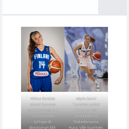
Wilma Kivekäs
Myös Sanni
edusti Suomea
Tuomisto pelasi
Makedoniassa alle
Suomen EM-
16-vuotiaiden
joukkueessa
tyttöjen B-
Makedoniassa.
divisioonan EM-
Kuva: Ville Vuorinen.