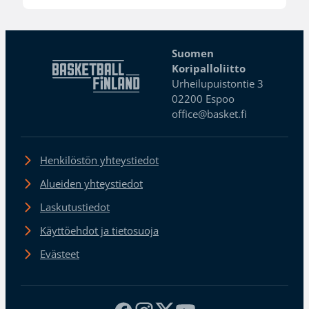
Suomen
Koripalloliitto
Urheilupuistontie 3
02200 Espoo
office@basket.fi
Henkilöstön yhteystiedot
Alueiden yhteystiedot
Laskutustiedot
Käyttöehdot ja tietosuoja
Evästeet