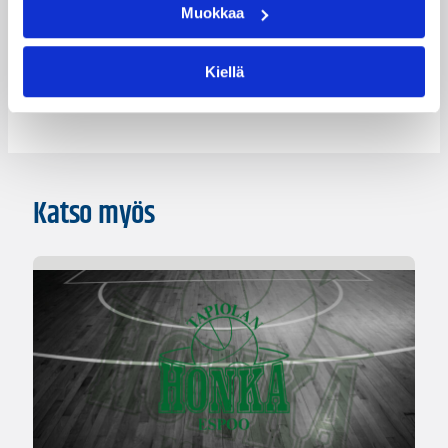
Muokkaa
Kategoriat
Kiellä
Naisten Korisliiga
Sarjat
Katso myös