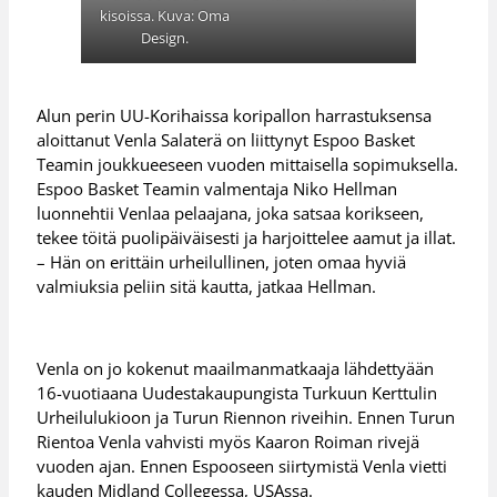
kisoissa. Kuva: Oma
Design.
Alun perin UU-Korihaissa koripallon harrastuksensa
aloittanut Venla Salaterä on liittynyt Espoo Basket
Teamin joukkueeseen vuoden mittaisella sopimuksella.
Espoo Basket Teamin valmentaja Niko Hellman
luonnehtii Venlaa pelaajana, joka satsaa korikseen,
tekee töitä puolipäiväisesti ja harjoittelee aamut ja illat.
– Hän on erittäin urheilullinen, joten omaa hyviä
valmiuksia peliin sitä kautta, jatkaa Hellman.
Venla on jo kokenut maailmanmatkaaja lähdettyään
16-vuotiaana Uudestakaupungista Turkuun Kerttulin
Urheilulukioon ja Turun Riennon riveihin. Ennen Turun
Rientoa Venla vahvisti myös Kaaron Roiman rivejä
vuoden ajan. Ennen Espooseen siirtymistä Venla vietti
kauden Midland Collegessa, USAssa.