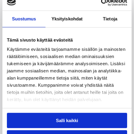
Christel Vialen, Anni Salonen ja Wilma Kivekäs.
Joukkuetta vahvistetaan vielä.
Suostumus
Yksityiskohdat
Tietoja
Päivitetty
12.09.2017
Tämä sivusto käyttää evästeitä
Henkilöt
Käytämme evästeitä tarjoamamme sisällön ja mainosten
räätälöimiseen, sosiaalisen median ominaisuuksien
tukemiseen ja kävijämäärämme analysoimiseen. Lisäksi
Anni Salonen
Christel Vialen
jaamme sosiaalisen median, mainosalan ja analytiikka-
Lotta Aaltonen
Lotta Eräkangas
alan kumppaneillemme tietoja siitä, miten käytät
sivustoamme. Kumppanimme voivat yhdistää näitä
Lotta Hämäläinen
Lotta Vesiluoma
tietoja muihin tietoihin, joita olet antanut heille tai joita on
kerätty, kun olet käyttänyt heidän palvelujaan.
Niko Hellman
Sanni Tuomisto
Venla Salaterä
Wilma Kivekäs
Salli kaikki
Yasmine Blomfelt