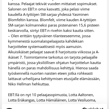
kanssa. Pelaajat tekivät vuoden mittaiset sopimukset.
Salonen on EBT:n oma kasvatti, joka pelasi viime
kaudella A-tyttöjen SM-sarjaa yhdessä Yasminen
Blomfeltin kanssa. Blomfelt, viime kauden A-tyttöjen
SM-sarjan kolmanneksi paras pistenainen 15,6 pisteen
keskiarvolla, siirtyi EBT:n rivehin kaksi kautta sitten.
– Olen erittäin tyytyväinen tilanteeseemme, jossa
kymmenestä suomalaispelaajasta kahdeksan
harjoittelee systemaattisesti myös aamuisin.
Aikuisikäiset pelaajat saavat 8 harjoitusta viikossa ja A-
ikäiset 7. Toimintamme tarkoitus on tarjota pelaajalle
ympäristö, jossa yksilöllisen ohjatun harjoittelun kautta
hänellä on paras mahdollisuus kehittyä. Hienoa saada
työskennellä nuorten naisten eteen jotka rohkeasti
laittavat urheilijana kehittymisen etusijalle elämässään,
Niko Hellman hehkuttaa.
EBT:llä on nyt 10 pelaajasopimusta, Lotta Aaltonen,
Lotta Eräkangas, Lotta Hämäläinen, Lotta Vesiluoma,
Sanni Tuomisto, Yasmine Blomfelt, Venla Salaterä,