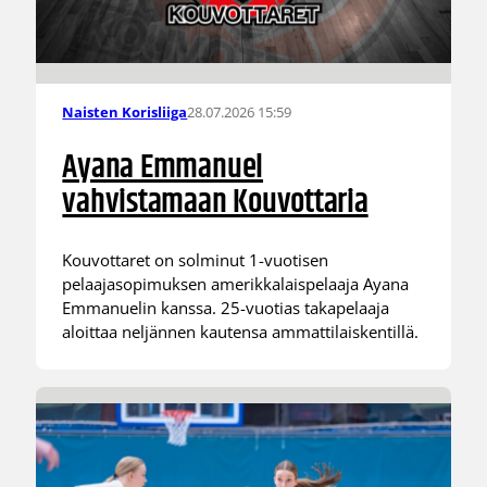
28.07.2026 15:59
Naisten Korisliiga
Ayana Emmanuel
vahvistamaan Kouvottaria
Kouvottaret on solminut 1-vuotisen
pelaajasopimuksen amerikkalaispelaaja Ayana
Emmanuelin kanssa. 25-vuotias takapelaaja
aloittaa neljännen kautensa ammattilaiskentillä.