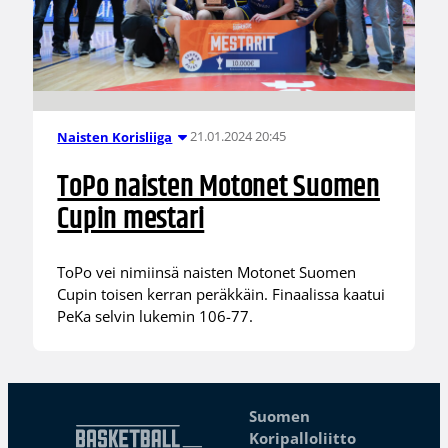
21.01.2024 20:45
Naisten Korisliiga
ToPo naisten Motonet Suomen
Cupin mestari
ToPo vei nimiinsä naisten Motonet Suomen
Cupin toisen kerran peräkkäin. Finaalissa kaatui
PeKa selvin lukemin 106-77.
Suomen
Koripalloliitto