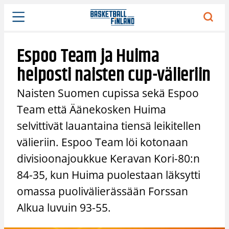
Siirry
sisältöön
Espoo Team ja Huima
helposti naisten cup-välieriin
Naisten Suomen cupissa sekä Espoo
Team että Äänekosken Huima
selvittivät lauantaina tiensä leikitellen
välieriin. Espoo Team löi kotonaan
divisioonajoukkue Keravan Kori-80:n
84-35, kun Huima puolestaan läksytti
omassa puolivälierässään Forssan
Alkua luvuin 93-55.