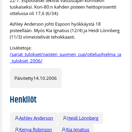
22-7. Espoolaiset tekivät vastustajan korinteon
tuskaiseksi. Kori-80:n kahden pisteen heittoprosentti
ottelussa oli 17,6 (6/34).
Ashley Anderson johti Espoon hyökkäystä 18
pisteellään. Myös Kia Ignatius (12/4) ja Heidi Lönnberg
(11/3) viimeistelivät tehokkaasti.
Lisätietoja:
/sarjat_tulokset/naisten_suomen_cup/otteluohjelma_ja
_tulokset_2006/
Päivitetty
14.10.2006
Henkilöt
Ashley Anderson
Heidi Lönnberg
Kenya Robinson
Kia Ignatius