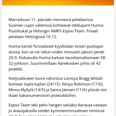
Marraskuun 11. päivään mennessä pelattavissa
Suomen cupin välierissä kohtaavat otteluparit Huima-
Pussihukat ja Helsingin NMKY-Espoo Team. Finaali
pelataan Helsingissä 16.12.
Huima karisti forssalaiset kyydistään toisen puoliajan
alussa, kun se vei reilun viiden minuutin jakson peräti
20-0. Kiskaisulla Huima karkasi tavoittamattomaan 58-
32-johtoon. Suurimmillaan Äänekosken johto oli 42
pistettä.
Kotijoukkueen tuore vahvistus Lonniya Bragg tehtaili
komean tupla-tuplan (24/15). Kenya Robinson (17/6),
Minna Myllylä (14/5) ja Sanna Jämsen (11/6) ylsivät niin
ikään kaksinumeroisiin pistesaldoihin.
Espoo Team teki pelin hengen selväksi Keravaa vastaan
jo avausjaksolla vieden kymmenminuuttisen nimiinsä