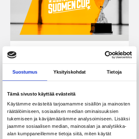
09.07.2026 11:00
Korisliiga
Miesten Suomen Cupin
lohkovaiheen otteluohjelma
Suostumus
Yksityiskohdat
Tietoja
julkaistu
Tämä sivusto käyttää evästeitä
Suomen Cup käynnistyy 9. syyskuuta
Käytämme evästeitä tarjoamamme sisällön ja mainosten
pelattavalla lohkovaiheella ja mestari on selvillä
räätälöimiseen, sosiaalisen median ominaisuuksien
20. helmikuuta pelattavan finaalin jälkeen.
tukemiseen ja kävijämäärämme analysoimiseen. Lisäksi
Paluuseen tekevään Suomen Cupiin osallistuvat
jaamme sosiaalisen median, mainosalan ja analytiikka-
kaikki Korisliigassa pelaavat 12 joukkuetta
alan kumppaneillemme tietoja siitä, miten käytät