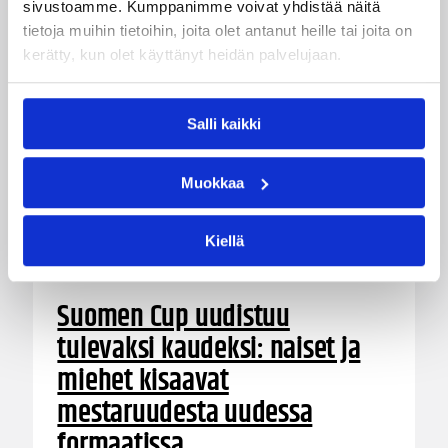
sivustoamme. Kumppanimme voivat yhdistää näitä
tietoja muihin tietoihin, joita olet antanut heille tai joita on
kerätty, kun olet käyttänyt heidän palvelujaan.
Salli kaikki
Muokkaa
Kiellä
12.06.2026 09:30
Pääjuttu
Suomen Cup uudistuu
tulevaksi kaudeksi: naiset ja
miehet kisaavat
mestaruudesta uudessa
formaatissa