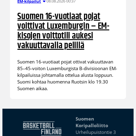
08.08.2026 00:37
EM-kilpailut
Suomen 16-vuotiaat pojat
voittivat Luxemburgin – EM-
kisojen voittotili aukesi
vakuuttavalla pelillä
Suomen 16-vuotiaat pojat ottivat vakuuttavan
85–45-voiton Luxemburgista B-divisioonan EM-
kilpailuissa johtamalla ottelua alusta loppuun.
Suomi kohtaa huomenna Ruotsin klo 19.30
Suomen aikaa.
Suomen
Koripalloliitto
Urheilupuistontie 3