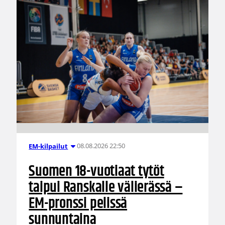
08.08.2026 22:50
EM-kilpailut
Suomen 18-vuotiaat tytöt
taipui Ranskalle välierässä –
EM-pronssi pelissä
sunnuntaina