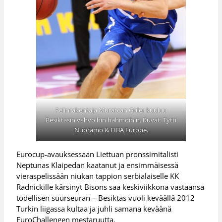
Pelinrakentaja Muratcan Güler kuuluu
Besiktasin vahvoihin hahmoihin. Kuvat: Tytti
Nuoramo & FIBA Europe.
Eurocup-avauksessaan Liettuan pronssimitalisti
Neptunas Klaipedan kaatanut ja ensimmäisessä
vieraspelissään niukan tappion serbialaiselle KK
Radnickille kärsinyt Bisons saa keskiviikkona vastaansa
todellisen suurseuran – Besiktas vuoli keväällä 2012
Turkin liigassa kultaa ja juhli samana keväänä
EuroChallengen mestaruutta.