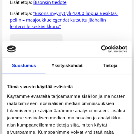
Lisätietoja:
Bisonsin tiedote
Lisätietoja:
”Bisons myynyt yli 4,000 lippua Besiktas-
peliin – maajoukkuelegendat kutsuttu Jäähallin
lehtereille keskiviikkona”
Päivitetty
29.10.2013
Henkilöt
Suostumus
Yksityiskohdat
Tietoja
Greg Gibson
Tämä sivusto käyttää evästeitä
Käytämme evästeitä tarjoamamme sisällön ja mainosten
Kategoriat
räätälöimiseen, sosiaalisen median ominaisuuksien
tukemiseen ja kävijämäärämme analysoimiseen. Lisäksi
jaamme sosiaalisen median, mainosalan ja analytiikka-
Pääjuttu
alan kumppaneillemme tietoja siitä, miten käytät
sivustoamme. Kumppanimme voivat yhdistää näitä