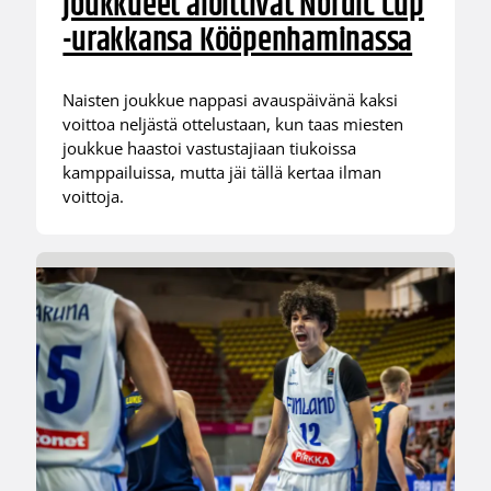
joukkueet aloittivat Nordic Cup
-urakkansa Kööpenhaminassa
Naisten joukkue nappasi avauspäivänä kaksi
voittoa neljästä ottelustaan, kun taas miesten
joukkue haastoi vastustajiaan tiukoissa
kamppailuissa, mutta jäi tällä kertaa ilman
voittoja.