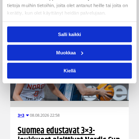
tietoja muihin tietoihin, joita olet antanut heille tai joita on
kerätty, kun olet käyttänyt heidän palvelujaan.
Katso myös
Salli kaikki
Muokkaa
Kiellä
08.08.2026 22:58
3×3
Suomea edustavat 3×3-