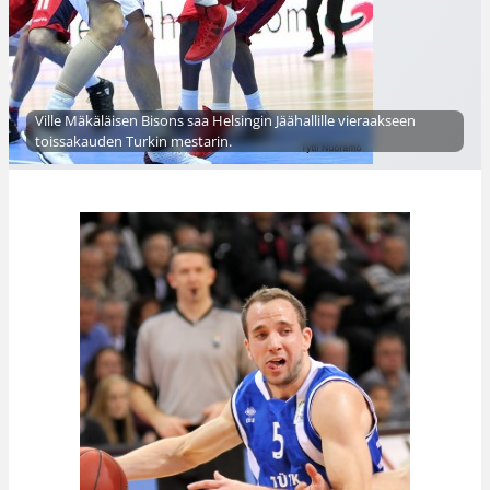
Ville Mäkäläisen Bisons saa Helsingin Jäähallille vieraakseen
toissakauden Turkin mestarin.