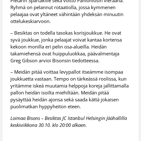
Pietarin Spartakille sekä voitto Panioniosin vieraana.
Ryhmä on pelannut rotaatiolla, jossa kymmenen
pelaajaa ovat yltäneet vähintään yhdeksän minuutin
ottelukeskiarvoon.
– Besiktas on todella tasokas korisjoukkue. He ovat
syvä joukkue, jonka pelaajat voivat kantaa kortensa
kekoon monilla eri pelin osa-alueilla. Heidän
takamiehensä ovat huippuluokkaa, päävalmentaja
Greg Gibson arvioi Bisonsin tiedotteessa.
– Meidän pitää voittaa levypallot itseämme isompaa
joukkuetta vastaan. Tempo on tärkeässä roolissa, kun
yritämme iskeä muutamia helppoja koreja jallittamalla
pallon heidän isoilta miehiltään. Meidän pitää
pysäyttää heidän ajonsa sekä saada kättä jokaisen
puolimatkan hyppyheiton eteen.
Loimaa Bisons – Besiktas JC Istanbul Helsingin Jäähallilla
keskiviikkona 30.10. klo 20:00 alkaen.