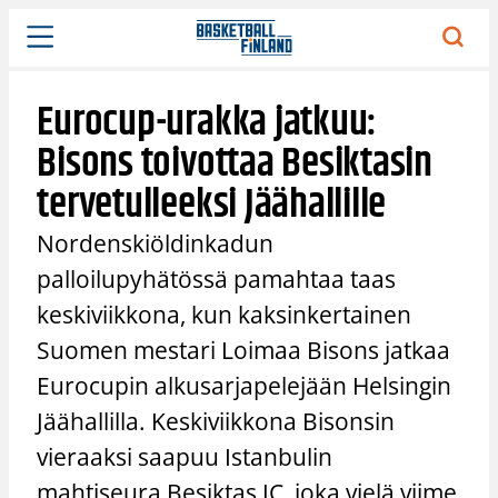
Siirry
sisältöön
Eurocup-urakka jatkuu:
Bisons toivottaa Besiktasin
tervetulleeksi Jäähallille
Nordenskiöldinkadun
palloilupyhätössä pamahtaa taas
keskiviikkona, kun kaksinkertainen
Suomen mestari Loimaa Bisons jatkaa
Eurocupin alkusarjapelejään Helsingin
Jäähallilla. Keskiviikkona Bisonsin
vieraaksi saapuu Istanbulin
mahtiseura Besiktas JC, joka vielä viime