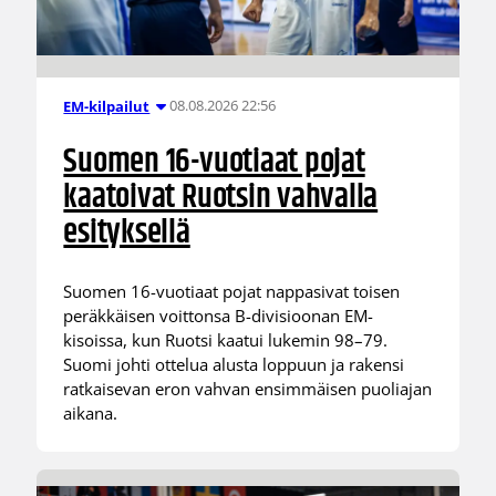
08.08.2026 22:56
EM-kilpailut
Suomen 16-vuotiaat pojat
kaatoivat Ruotsin vahvalla
esityksellä
Suomen 16-vuotiaat pojat nappasivat toisen
peräkkäisen voittonsa B-divisioonan EM-
kisoissa, kun Ruotsi kaatui lukemin 98–79.
Suomi johti ottelua alusta loppuun ja rakensi
ratkaisevan eron vahvan ensimmäisen puoliajan
aikana.