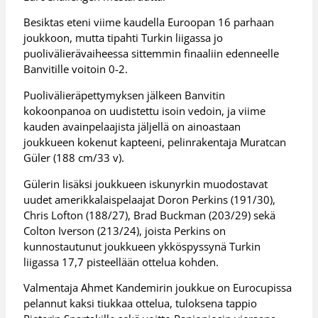
Besiktas eteni viime kaudella Euroopan 16 parhaan
joukkoon, mutta tipahti Turkin liigassa jo
puolivälierävaiheessa sittemmin finaaliin edenneelle
Banvitille voitoin 0-2.
Puolivälieräpettymyksen jälkeen Banvitin
kokoonpanoa on uudistettu isoin vedoin, ja viime
kauden avainpelaajista jäljellä on ainoastaan
joukkueen kokenut kapteeni, pelinrakentaja Muratcan
Güler (188 cm/33 v).
Gülerin lisäksi joukkueen iskunyrkin muodostavat
uudet amerikkalaispelaajat Doron Perkins (191/30),
Chris Lofton (188/27), Brad Buckman (203/29) sekä
Colton Iverson (213/24), joista Perkins on
kunnostautunut joukkueen ykköspyssynä Turkin
liigassa 17,7 pisteellään ottelua kohden.
Valmentaja Ahmet Kandemirin joukkue on Eurocupissa
pelannut kaksi tiukkaa ottelua, tuloksena tappio