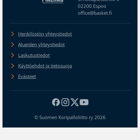
02200 Espoo
office@basket.fi
Henkilöstön yhteystiedot
Alueiden yhteystiedot
Laskutustiedot
Käyttöehdot ja tietosuoja
Evästeet
© Suomen Koripalloliitto ry 2026