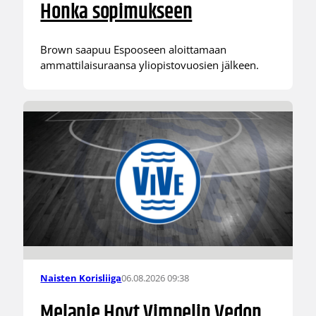
Honka sopimukseen
Brown saapuu Espooseen aloittamaan
ammattilaisuraansa yliopistovuosien jälkeen.
06.08.2026 09:38
Naisten Korisliiga
Melanie Hoyt Vimpelin Vedon