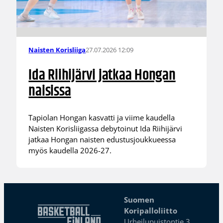
27.07.2026 12:09
Naisten Korisliiga
Ida Riihijärvi jatkaa Hongan
naisissa
Tapiolan Hongan kasvatti ja viime kaudella
Naisten Korisliigassa debytoinut Ida Riihijärvi
jatkaa Hongan naisten edustusjoukkueessa
myös kaudella 2026-27.
Suomen
Koripalloliitto
Urheilupuistontie 3