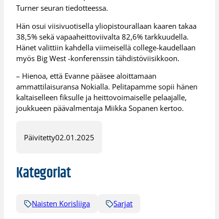
Turner seuran tiedotteessa.
Hän osui viisivuotisella yliopistourallaan kaaren takaa
38,5% sekä vapaaheittoviivalta 82,6% tarkkuudella.
Hänet valittiin kahdella viimeisellä college-kaudellaan
myös Big West -konferenssin tähdistöviisikkoon.
– Hienoa, että Evanne pääsee aloittamaan
ammattilaisuransa Nokialla. Pelitapamme sopii hänen
kaltaiselleen fiksulle ja heittovoimaiselle pelaajalle,
joukkueen päävalmentaja Miikka Sopanen kertoo.
Päivitetty
02.01.2025
Kategoriat
Naisten Korisliiga
Sarjat