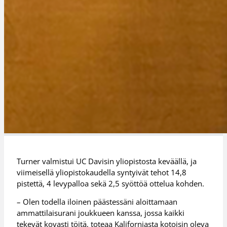
Turner valmistui UC Davisin yliopistosta keväällä, ja
viimeisellä yliopistokaudella syntyivät tehot 14,8
pistettä, 4 levypalloa sekä 2,5 syöttöä ottelua kohden.
– Olen todella iloinen päästessäni aloittamaan
ammattilaisurani joukkueen kanssa, jossa kaikki
tekevät kovasti töitä, toteaa Kaliforniasta kotoisin oleva