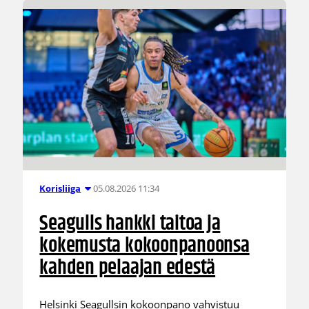
05.08.2026 11:34
Korisliiga
Seagulls hankki taitoa ja
kokemusta kokoonpanoonsa
kahden pelaajan edestä
Helsinki Seagullsin kokoonpano vahvistuu