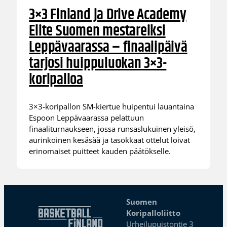
3×3 Finland ja Drive Academy
Elite Suomen mestareiksi
Leppävaarassa – finaalipäivä
tarjosi huippuluokan 3×3-
koripalloa
3×3-koripallon SM-kiertue huipentui lauantaina
Espoon Leppävaarassa pelattuun
finaaliturnaukseen, jossa runsaslukuinen yleisö,
aurinkoinen kesäsää ja tasokkaat ottelut loivat
erinomaiset puitteet kauden päätökselle.
Suomen
Koripalloliitto
Urheilupuistontie 3