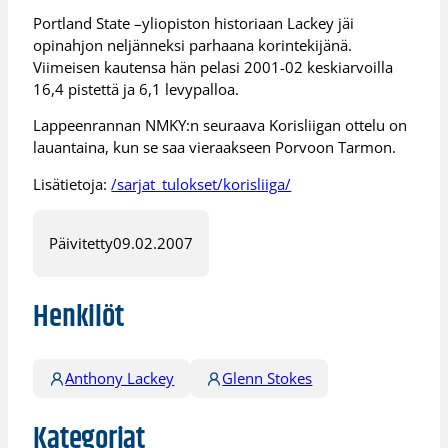
Portland State –yliopiston historiaan Lackey jäi
opinahjon neljänneksi parhaana korintekijänä.
Viimeisen kautensa hän pelasi 2001-02 keskiarvoilla
16,4 pistettä ja 6,1 levypalloa.
Lappeenrannan NMKY:n seuraava Korisliigan ottelu on
lauantaina, kun se saa vieraakseen Porvoon Tarmon.
Lisätietoja:
/sarjat_tulokset/korisliiga/
Päivitetty
09.02.2007
Henkilöt
Anthony Lackey
Glenn Stokes
Kategoriat