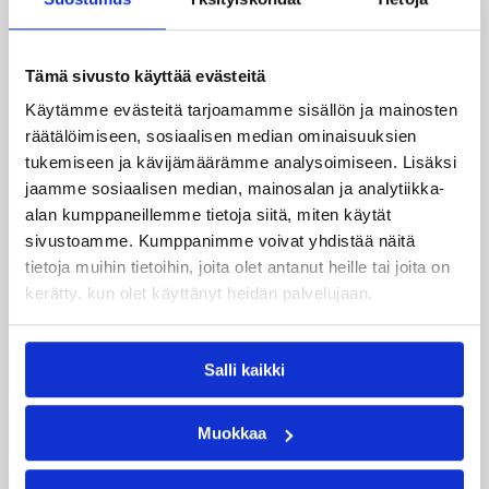
06.08.2026 10:14
Maajoukkueet
Tämä sivusto käyttää evästeitä
Edulliset liput Susijengin ja
Käytämme evästeitä tarjoamamme sisällön ja mainosten
Susiladiesin elokuun
räätälöimiseen, sosiaalisen median ominaisuuksien
kotimaaotteluihin nyt
tukemiseen ja kävijämäärämme analysoimiseen. Lisäksi
jaamme sosiaalisen median, mainosalan ja analytiikka-
myynnissä
alan kumppaneillemme tietoja siitä, miten käytät
sivustoamme. Kumppanimme voivat yhdistää näitä
Susiladiesin elokuun kotiturnaus ja Susijengin
tietoja muihin tietoihin, joita olet antanut heille tai joita on
Islanti-kotimaaottelu lähestyvät. Susijengin MM-
kerätty, kun olet käyttänyt heidän palvelujaan.
jatkokarsintaotteluun Ruotsia vastaan on
puolestaan enää jäljellä kourallinen vierekkäisiä
paikkoja.
Salli kaikki
Muokkaa