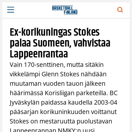
Siirry
sisältöön
Ex-korikuningas Stokes
palaa Suomeen, vahvistaa
Lappeenrantaa
Vain 170-senttinen, mutta sitäkin
vikkelämpi Glenn Stokes nähdään
muutaman vuoden tauon jälkeen
häärimässä Korisliigan parketeilla. BC
Jyväskylän paidassa kaudella 2003-04
pääsarjan korikuninkuuden voittanut
Stokes on mestaruutta puolustavan
Lappeenrannan NMKY:n uusi