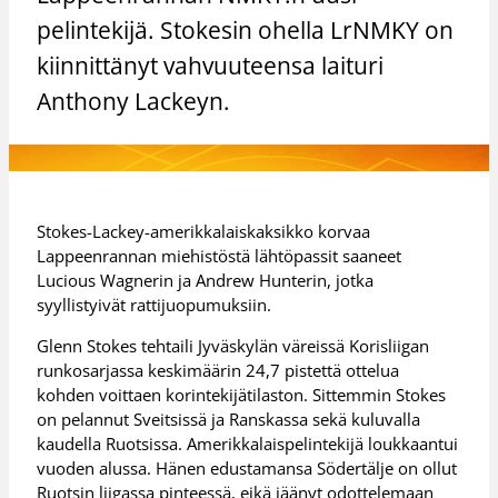
pelintekijä. Stokesin ohella LrNMKY on
kiinnittänyt vahvuuteensa laituri
Anthony Lackeyn.
Stokes-Lackey-amerikkalaiskaksikko korvaa
Lappeenrannan miehistöstä lähtöpassit saaneet
Lucious Wagnerin ja Andrew Hunterin, jotka
syyllistyivät rattijuopumuksiin.
Glenn Stokes tehtaili Jyväskylän väreissä Korisliigan
runkosarjassa keskimäärin 24,7 pistettä ottelua
kohden voittaen korintekijätilaston. Sittemmin Stokes
on pelannut Sveitsissä ja Ranskassa sekä kuluvalla
kaudella Ruotsissa. Amerikkalaispelintekijä loukkaantui
vuoden alussa. Hänen edustamansa Södertälje on ollut
Ruotsin liigassa pinteessä, eikä jäänyt odottelemaan