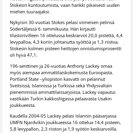
Stokesin kuntoutumista, vaan hankki pikaisesti uuden
miehen tuuraajaksi.
Nykyisin 30-vuotias Stokes pelasi viimeisen pelinsä
Södertäljessä 6. tammikuuta. Hän kirjautti
tilastorivilleen 16 ottelussa keskiarvot 20,0 pistettä, 4,4
levypalloa, 4,3 koriin johtanutta syöttöä ja 1,3 riistoa.
Stokesin kolmen pisteen heittojen onnistumisprosentti
oli hyvä 47,1.
196-senttinen ja 26-vuotias Anthony Lackey omaa
myös aiempaa ammattilaiskokemusta Euroopasta.
Portland State –yliopiston kasvatti on pelannut
Sveitsissä, Islannissa ja Turkissa sekä Yhdysvaltain
pienemmissä ammattilaissarjoissa. Lackey vapautui
vastikään Turkin kakkosliigassa pelaavasta Usakin
joukkueesta.
Kaudella 2004-05 Lackey pelasi Islannin pääsarjassa
UMFN Njardvikin joukkueessa 16 ottelua 14,4 pisteen,
5,8 levypallon, 2,3 riiston ja 1,9 syötön keskiarvoilla.