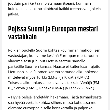
jouduin pari kertaa nipistämään itseäni, kun näin
kuinka lujaa ja kontrolloidusti kaikki treenasivat, Jokela
jatkaa.
Pojissa Suomi ja Euroopan mestari
vastakkain
Poikien puolella Suomi kohtaa kovimman mahdollisen
vastustajan, kun viime kesänä Euroopan mestaruutta
ylivoimaisesti juhlinut Liettua asettuu samalle
parketille Suomen kanssa. Haaste ei kuitenkaan rajoitu
Liettuaan, sillä Suomen kanssa samassa alkulohkossa
mittelevät myös Turkki (EM-3.) ja Kroatia (EM-7.)
Toisessa alkulohkossa pelaavat vastakkain Venäjä (EM-
8.), Serbia (EM-5.), Ranska (EM-4.) ja Tshekki (EM-2.).
– Hyviä pelejä lähdetään hakemaan. Tästä turnauksesta
saa hyvää vertailukohtaa siihen, missä kohdassa me
olemme eurooppalaisella koriskartalla ja paljonko