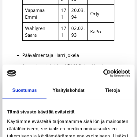
Vapamaa
17
20.03.
OrJy
Emmi
1
94
Wahlgren
17
02.02.
KaPo
Saara
1
93
Päävalmentaja Harri Jokela
Apuvalmentajat Jussi Räikkä, Jussi Laakso
Fysioterapeutti Krista Puhakka
Suostumus
Yksityiskohdat
Tietoja
Suomen alle 16-vuotiaiden poikien joukkue
EYOF-kisoissa 20.-25.7.
Tämä sivusto käyttää evästeitä
NIMI
CM
SYNT.
SEURA
Käytämme evästeitä tarjoamamme sisällön ja mainosten
räätälöimiseen, sosiaalisen median ominaisuuksien
20
Pyrint
Caven Joonas
9.1.93
tukemiseen ja kävijämäärämme analysoimiseen. Lisäksi