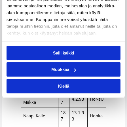
3
ö
jaamme sosiaalisen median, mainosalan ja analytiikka-
20
10.8.9
alan kumppaneillemme tietoja siitä, miten käytät
Dolenc Daniel
EBT
2
3
sivustoamme. Kumppanimme voivat yhdistää näitä
tietoja muihin tietoihin, joita olet antanut heille tai joita on
19
27.7.9
Korihai
Herbert Mikael
kerätty, kun olet käyttänyt heidän palvelujaan.
9
3
t
18
Jämsä Mikko
5.2.93
JKS
7
Salli kaikki
Laakkonen
19
Pyrint
3.2.94
Johnny
8
ö
Muokkaa
Lehtoranta
18
25.2.9
KTP
Joonas
4
4
Kiellä
Markkanen
19
4.2.93
HoNsU
Miikka
7
18
13.1.9
Naapi Kalle
Honka
7
3