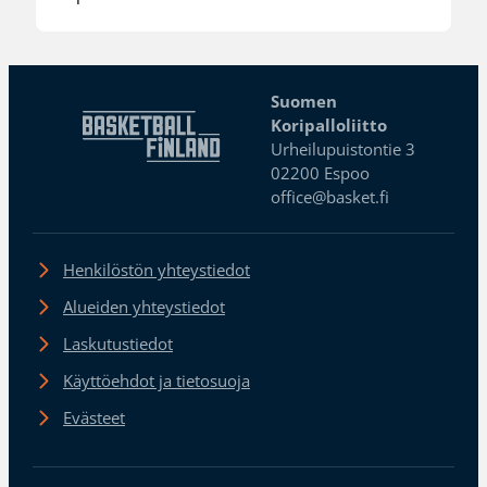
Suomen
Koripalloliitto
Urheilupuistontie 3
02200 Espoo
office@basket.fi
Henkilöstön yhteystiedot
Alueiden yhteystiedot
Laskutustiedot
Käyttöehdot ja tietosuoja
Evästeet