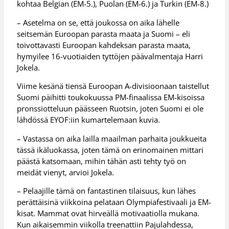
kohtaa Belgian (EM-5.), Puolan (EM-6.) ja Turkin (EM-8.)
– Asetelma on se, että joukossa on aika lähelle
seitsemän Euroopan parasta maata ja Suomi – eli
toivottavasti Euroopan kahdeksan parasta maata,
hymyilee 16-vuotiaiden tyttöjen päävalmentaja Harri
Jokela.
Viime kesänä tiensä Euroopan A-divisioonaan taistellut
Suomi päihitti toukokuussa PM-finaalissa EM-kisoissa
pronssiotteluun päässeen Ruotsin, joten Suomi ei ole
lähdössä EYOF:iin kumartelemaan kuvia.
– Vastassa on aika lailla maailman parhaita joukkueita
tässä ikäluokassa, joten tämä on erinomainen mittari
päästä katsomaan, mihin tähän asti tehty työ on
meidät vienyt, arvioi Jokela.
– Pelaajille tämä on fantastinen tilaisuus, kun lähes
perättäisinä viikkoina pelataan Olympiafestivaali ja EM-
kisat. Mammat ovat hirveällä motivaatiolla mukana.
Kun aikaisemmin viikolla treenattiin Pajulahdessa,