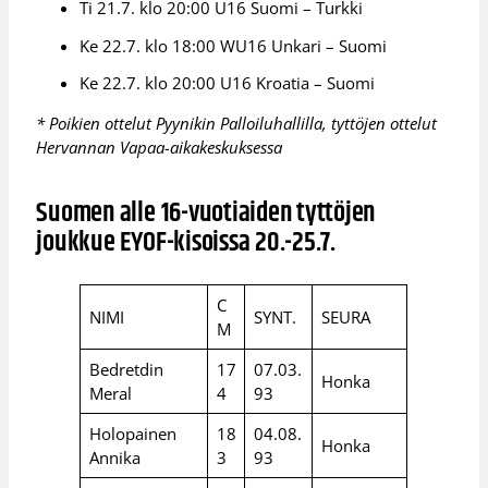
Ti 21.7. klo 20:00 U16 Suomi – Turkki
Ke 22.7. klo 18:00 WU16 Unkari – Suomi
Ke 22.7. klo 20:00 U16 Kroatia – Suomi
* Poikien ottelut Pyynikin Palloiluhallilla, tyttöjen ottelut
Hervannan Vapaa-aikakeskuksessa
Suomen alle 16-vuotiaiden tyttöjen
joukkue EYOF-kisoissa 20.-25.7.
C
NIMI
SYNT.
SEURA
M
Bedretdin
17
07.03.
Honka
Meral
4
93
Holopainen
18
04.08.
Honka
Annika
3
93