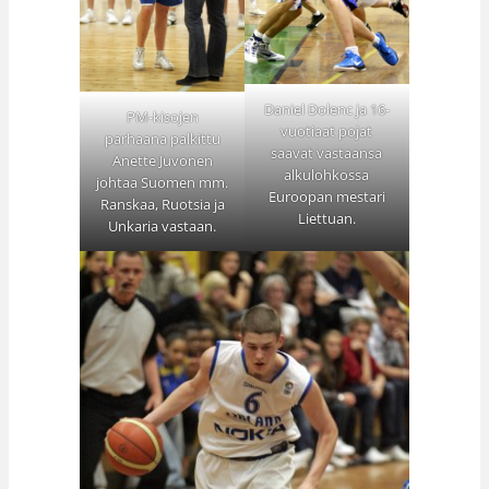
Daniel Dolenc ja 16-
PM-kisojen
vuotiaat pojat
parhaana palkittu
saavat vastaansa
Anette Juvonen
alkulohkossa
johtaa Suomen mm.
Euroopan mestari
Ranskaa, Ruotsia ja
Liettuan.
Unkaria vastaan.