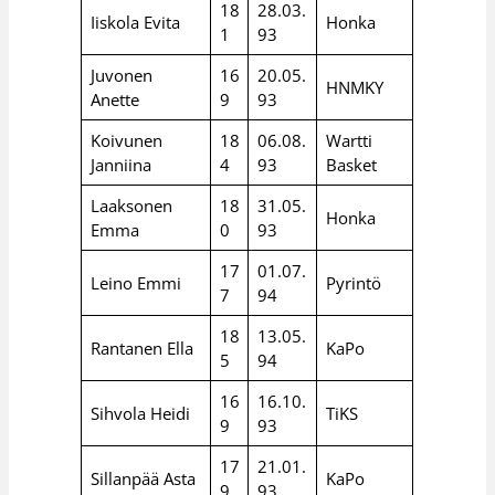
18
28.03.
Iiskola Evita
Honka
1
93
Juvonen
16
20.05.
HNMKY
Anette
9
93
Koivunen
18
06.08.
Wartti
Janniina
4
93
Basket
Laaksonen
18
31.05.
Honka
Emma
0
93
17
01.07.
Leino Emmi
Pyrintö
7
94
18
13.05.
Rantanen Ella
KaPo
5
94
16
16.10.
Sihvola Heidi
TiKS
9
93
17
21.01.
Sillanpää Asta
KaPo
9
93