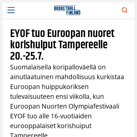
Siirry
sisältöön
EYOF tuo Euroopan nuoret
korishuiput Tampereelle
20.-25.7.
Suomalaisella koripalloväellä on
ainutlaatuinen mahdollisuus kurkistaa
Euroopan huippukoriksen
tulevaisuuteen ensi viikolla, kun
Euroopan Nuorten Olympiafestivaali
EYOF tuo alle 16-vuotiaiden
eurooppalaiset korishuiput
Tampereelle.