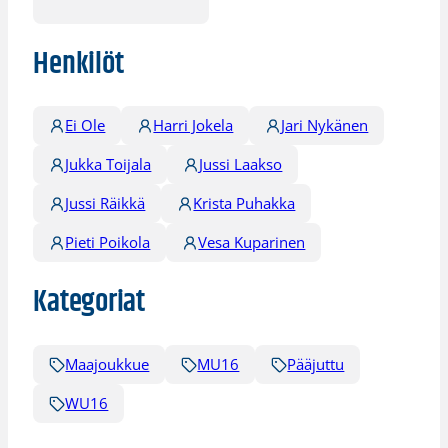
Henkilöt
Ei Ole
Harri Jokela
Jari Nykänen
Jukka Toijala
Jussi Laakso
Jussi Räikkä
Krista Puhakka
Pieti Poikola
Vesa Kuparinen
Kategoriat
Maajoukkue
MU16
Pääjuttu
WU16