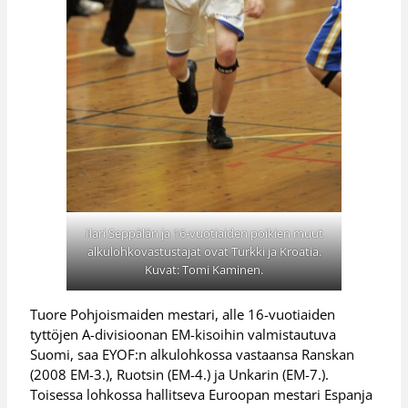
Ilari Seppälän ja 16-vuotiaiden poikien muut
alkulohkovastustajat ovat Turkki ja Kroatia.
Kuvat: Tomi Kaminen.
Tuore Pohjoismaiden mestari, alle 16-vuotiaiden
tyttöjen A-divisioonan EM-kisoihin valmistautuva
Suomi, saa EYOF:n alkulohkossa vastaansa Ranskan
(2008 EM-3.), Ruotsin (EM-4.) ja Unkarin (EM-7.).
Toisessa lohkossa hallitseva Euroopan mestari Espanja