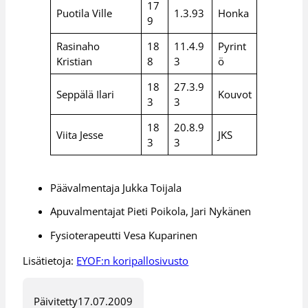
17
Puotila Ville
1.3.93
Honka
9
Rasinaho
18
11.4.9
Pyrint
Kristian
8
3
ö
18
27.3.9
Seppälä Ilari
Kouvot
3
3
18
20.8.9
Viita Jesse
JKS
3
3
Päävalmentaja Jukka Toijala
Apuvalmentajat Pieti Poikola, Jari Nykänen
Fysioterapeutti Vesa Kuparinen
Lisätietoja:
EYOF:n koripallosivusto
Päivitetty
17.07.2009