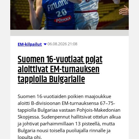
06.08.2026 21:08
EM-kilpailut
Suomen 16-vuotiaat pojat
aloittivat EM-turnauksen
tappiolla Bulgarialle
Suomen 16-vuotiaiden poikien maajoukkue
aloitti B-divisioonan EM-turnauksensa 67–75-
tappiolla Bulgariaa vastaan Pohjois-Makedonian
Skopjessa. Sudenpennut hallitsivat ottelun alkua
ja johtivat parhaimmillaan 13 pisteellä, mutta
Bulgaria nousi toisella puoliajalla rinnalle ja
lopulta ohi.