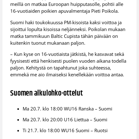
meillä on matkaa Euroopan huipputasolle, pohtii alle
16-vuotiaiden poikien apuvalmentaja Pieti Poikola.
Suomi haki toukokuussa PM-kisoista kaksi voittoa ja
sijoittui lopulta kisoissa neljänneksi. Poikolan mukaan
matka tammikuun Baltic Cupista tähän päivään on
kuitenkin tuonut mukanaan paljon.
– Kun kyse on 16-vuotiaista jätkistä, he kasvavat sekä
fyysisesti että henkisesti puolen vuoden aikana todella
paljon. Kehitystä on tapahtunut joka suhteessa,
emmekä me aio ilmaiseksi kenellekään voittoa antaa.
Suomen alkulohko-ottelut
Ma 20.7. klo 18:00 WU16 Ranska – Suomi
Ma 20.7. klo 20:00 U16 Liettua – Suomi
Ti 21.7. klo 18:00 WU16 Suomi – Ruotsi