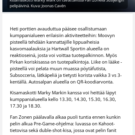
Kisamaskotti Marky Mark on tavattavissa Fan Zonella Susijengin
pelipäivinä. Kuva: Joonas Cavén
Heti porttien avauduttua pääsee osallistumaan
kumppanialueen erilaisiin aktiviteetteihin: Moovyn
pisteellä tehdään kannattajille lippuaiheisia
kasvomaalauksia ja Hartwall Sportin alueella on
reaktioseinä, josta voi voittaa tuotepalkinnon. Myös
Pirkan koriskisassa on tuotepalkintoja. Liike on lääke -
pisteellä voi pelata muun muassa pöytäfutista,
Subsocceria, lätkäpeliä ja tietysti korista vaikka 3 vs 3-
kentällä. Autosalpan alueella on QR-koodiarvonta.
Kisamaskotti Marky Markin kanssa voi heittää läpyt
kumppanialueella kello 13.30, 14.30, 15.30, 16.30,
17.30 ja 18.30.
Fan Zonen päälavalla alkaa puoli tuntia ennen kunkin
pelin alkua Pre-Game-ohjelma: luvassa on Kahoot-
tietovisa sekä duble-shot-kisa, jossa ovat pelin fanit