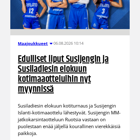
06.08.2026 10:14
Maajoukkueet
Edulliset liput Susijengin ja
Susiladiesin elokuun
kotimaaotteluihin nyt
myynnissä
Susiladiesin elokuun kotiturnaus ja Susijengin
Islanti-kotimaaottelu lähestyvät. Susijengin MM-
jatkokarsintaotteluun Ruotsia vastaan on
puolestaan enää jäljellä kourallinen vierekkäisiä
paikkoja.