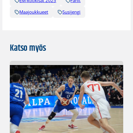
EM-kotikisat 2025
Fanit
Maajoukkueet
Susijengi
Katso myös