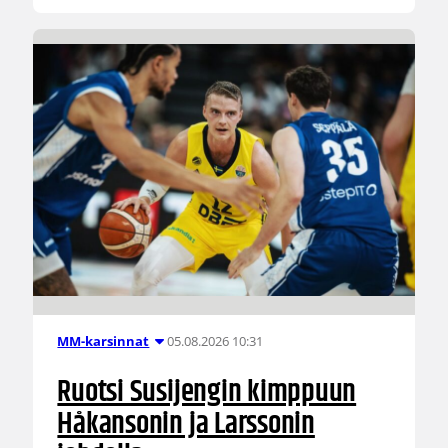
05.08.2026 10:31
MM-karsinnat
Ruotsi Susijengin kimppuun
Håkansonin ja Larssonin