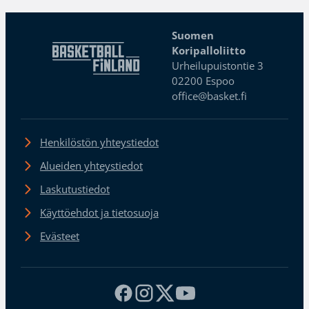
Suomen
Koripalloliitto
Urheilupuistontie 3
02200 Espoo
office@basket.fi
Henkilöstön yhteystiedot
Alueiden yhteystiedot
Laskutustiedot
Käyttöehdot ja tietosuoja
Evästeet