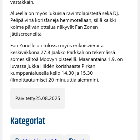
vastakkain.
Alueella on myös lukuisia ravintolapisteitä sekä DJ.
Pelipäivinä korisfaneja hemmotellaan, sillä kaikki
kolme päivän ottelua näkyvät Fan Zonen
jättiscreeneiltä
Fan Zonelle on tulossa myös erikoisvieraita:
keskiviikkona 27.8 Jaakko Parkkali on tekemässä
somesisältöä Moovyn pisteellä. Maanantaina 1.9. on
luvassa Jukka Hildén korishaaste Pirkan
kumppanialueella kello 14.30 ja 15.30
(ilmoittautumiset 20 minuuttia aiemmin),
Päivitetty
25.08.2025
Kategoriat