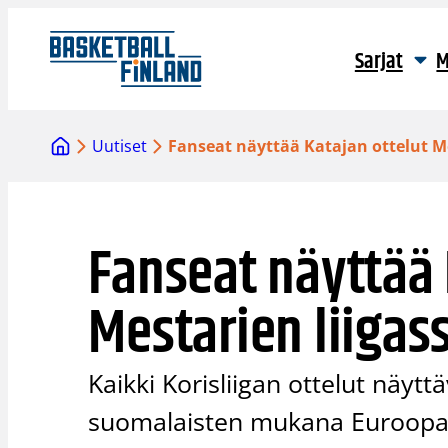
Siirry
sisältöön
Sarjat
M
Uutiset
Fanseat näyttää Katajan ottelut Me
Fanseat näyttää 
Mestarien liigas
Kaikki Korisliigan ottelut näytt
suomalaisten mukana Euroopan k