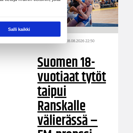
Salli kaikki
08.08.2026 22:50
EM-kilpailut
Suomen 18-
vuotiaat tytöt
taipui
Ranskalle
välierässä –