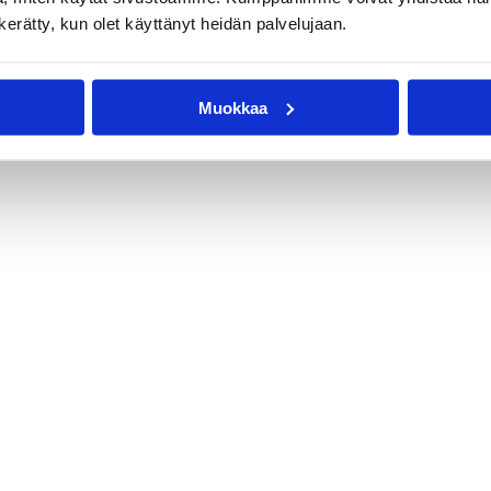
n kerätty, kun olet käyttänyt heidän palvelujaan.
taina
(18.10.2016)
Muokkaa
.9.2016)