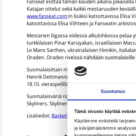
Fanseat esittää tämän kauden aikana jokaisella M
Katajan ottelut sekä kaikki mestaruuden keväällä 
www.fanseat.com
:in lisäksi katsottavissa Elisa
katsottavissa Elisa Viihteen ja Fanseatin arkisto
Mestarien liigassa viidessä alkulohkossa pelaa 
turkkilaisen Pinar Karsiyakan, israelilaisen Ma
Le Mans Sarthen, ukrainalaisen Himikin, itali
Oraden. Oraden riveissä nähdään suomalaisille
Suomalaisittain mielenkiintoa Mestarien liigaan
Henrik Dettmannin sekä Lassi Tuovin edustama S
18.10. vieraspelillä liettualaista Juventus Utenaa
Suostumus
Suomalaisväriä nähdään myös A-lohkossa, joss
Skyliners. Skyliners kohtaa avauspelissään 18.
Tämä sivusto käyttää eväste
Lisätiedot:
Basketball Champions League
Käytämme evästeitä tarjoama
ja kävijämäärämme analysoim
kumppaneillemme tietoja siitä