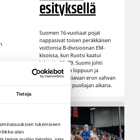
esityksellä
Suomen 16-vuotiaat pojat
nappasivat toisen peräkkäisen
n
voittonsa B-divisioonan EM-
kisoissa, kun Ruotsi kaatui
lukemin 98–79. Suomi johti
ottelua alusta loppuun ja
yn,
rakensi ratkaisevan eron vahvan
na
ensimmäisen puoliajan aikana.
Tietoja
ort
 ominaisuuksien tukemiseen
tiikka-alan
ietoja muihin tietoihin, joita