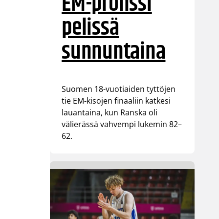
EM-pronssi
pelissä
sunnuntaina
Suomen 18-vuotiaiden tyttöjen
tie EM-kisojen finaaliin katkesi
lauantaina, kun Ranska oli
välierässä vahvempi lukemin 82–
62.