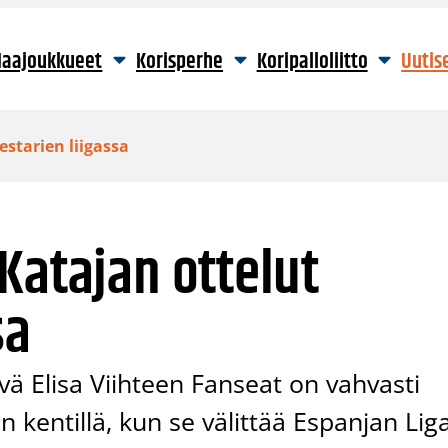
aajoukkueet
Korisperhe
Koripalloliitto
Uutis
starien liigassa
Katajan ottelut
sa
ävä Elisa Viihteen Fanseat on vahvasti
entillä, kun se välittää Espanjan Lig