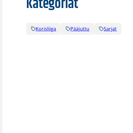
Kategoriat
Korisliiga
Pääjuttu
Sarjat