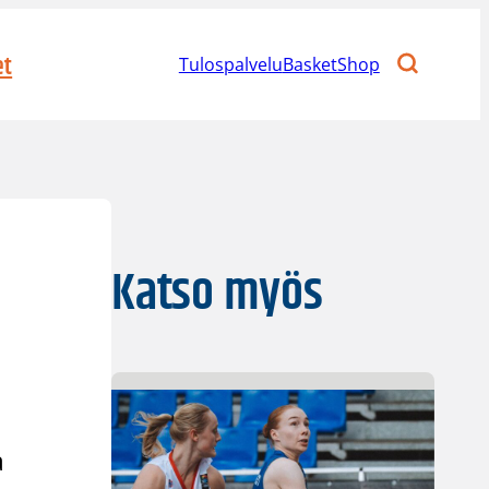
et
Tulospalvelu
BasketShop
Katso myös
a