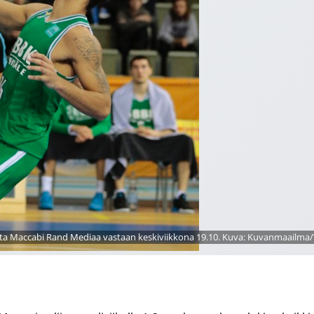
ilaista Maccabi Rand Mediaa vastaan keskiviikkona 19.10. Kuva: Kuvanmaailma