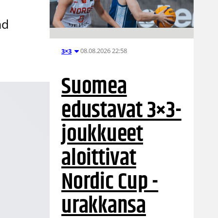
nd
08.08.2026 22:58
3×3
Suomea
edustavat 3×3-
joukkueet
aloittivat
Nordic Cup -
urakkansa