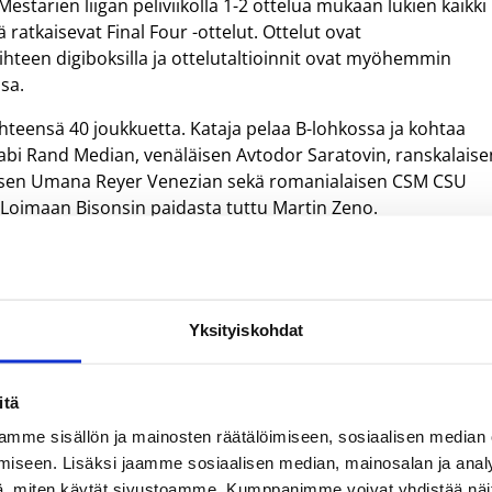
estarien liigan peliviikolla 1-2 ottelua mukaan lukien kaikki
ratkaisevat Final Four -ottelut. Ottelut ovat
 Viihteen digiboksilla ja ottelutaltioinnit ovat myöhemmin
ssa.
yhteensä 40 joukkuetta. Kataja pelaa B-lohkossa ja kohtaa
ccabi Rand Median, venäläisen Avtodor Saratovin, ranskalaise
alaisen Umana Reyer Venezian sekä romanialaisen CSM CSU
 Loimaan Bisonsin paidasta tuttu Martin Zeno.
 tuo Katajan lisäksi Ranskan ”suomalaisjoukkue”, Erik Murph
IG Strasbourg. Strasbourg aloittaa D-lohkon ottelut tiistai
 vastaan.
Yksityiskohdat
a pelaa Gordon Herbertin luotsaama saksalaisjoukkue Frap
10. AS Monacon.
itä
mme sisällön ja mainosten räätälöimiseen, sosiaalisen median
iseen. Lisäksi jaamme sosiaalisen median, mainosalan ja analy
, miten käytät sivustoamme. Kumppanimme voivat yhdistää näitä t