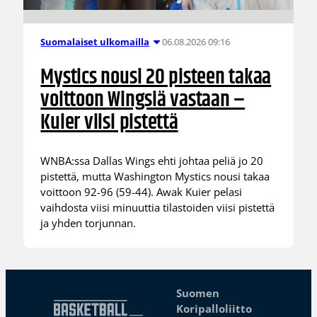
06.08.2026 09:16
Suomalaiset ulkomailla
Mystics nousi 20 pisteen takaa
voittoon Wingsiä vastaan –
Kuier viisi pistettä
WNBA:ssa Dallas Wings ehti johtaa peliä jo 20
pistettä, mutta Washington Mystics nousi takaa
voittoon 92-96 (59-44). Awak Kuier pelasi
vaihdosta viisi minuuttia tilastoiden viisi pistettä
ja yhden torjunnan.
Suomen
Koripalloliitto