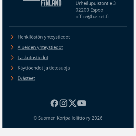
Urheilupuistontie 3
02200 Espoo
office@basket.fi
Henkilöstön yhteystiedot
Alueiden yhteystiedot
Laskutustiedot
Käyttöehdot ja tietosuoja
Evästeet
© Suomen Koripalloliitto ry 2026