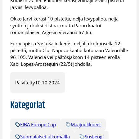
Kutaisin 77-69. Raitanen keräsi voittajille viisi pistettä
ja viisi levypalloa.
Okko Järvi keräsi 10 pistettä, neljä levypalloa, neljä
syöttöä ja kaksi riistoa, mutta Pärnu kaatui
romanialaisen Argesin vieraana 67-65.
Eurocupissa Sasu Salin keräsi neljällä kolmosella 12
pistettä, mutta Cluj-Napoca kaatui kotonaan Valencialle
96-105. Valencia vei päätösjakson 14 pisteen erolla
Xabi Lopez-Arosteguin (22/5) johdolla.
Päivitetty
10.10.2024
Kategoriat
FIBA Europe Cup
Maajoukkueet
Suomalaiset ulkomailla
Susijengi