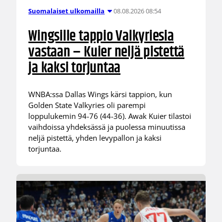
08.08.2026 08:54
Suomalaiset ulkomailla
Wingsille tappio Valkyriesia
vastaan – Kuier neljä pistettä
ja kaksi torjuntaa
WNBA:ssa Dallas Wings kärsi tappion, kun
Golden State Valkyries oli parempi
loppulukemin 94-76 (44-36). Awak Kuier tilastoi
vaihdoissa yhdeksässä ja puolessa minuutissa
neljä pistettä, yhden levypallon ja kaksi
torjuntaa.