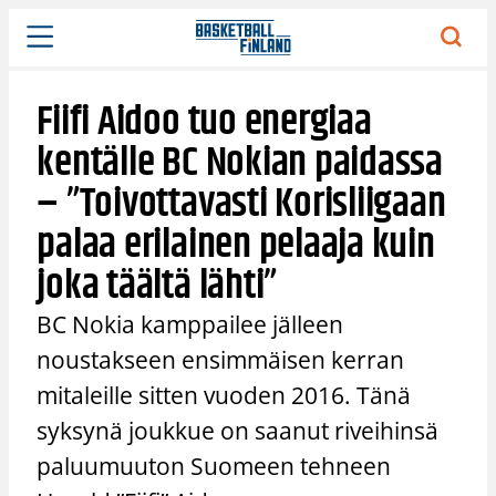
Siirry
sisältöön
Fiifi Aidoo tuo energiaa
kentälle BC Nokian paidassa
– ”Toivottavasti Korisliigaan
palaa erilainen pelaaja kuin
joka täältä lähti”
BC Nokia kamppailee jälleen
noustakseen ensimmäisen kerran
mitaleille sitten vuoden 2016. Tänä
syksynä joukkue on saanut riveihinsä
paluumuuton Suomeen tehneen