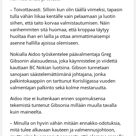
– Toivottavasti. Silloin kun olin täällä viimeksi, tapasin
tulla vähän liikaa kentälle vain pelaamaan ja luotin
siihen, että taito korvaa valmistautumisen. Näin
vanhemmiten sitä huomaa, että kroppaa täytyy
huoltaa ihan eri lailla ja ottaa ammattimaisempi
asenne hallilla ajoissa olemiseen.
Nokialla Aidoo työskentelee päävalmentaja Greg
Gibsonin alaisuudessa, joka käynnistelee jo viidettä
kauttaan BC Nokian luotsina. Gibson tunnetaan
sanojaan säästelemättömänä johtajana, jonka
palkintokaappiin on tarttunut Korisliigassa vuoden
valmentajan palkinto sekä kolme mestaruutta.
Aidoo itse ei kuitenkaan ennen sopimuksensa
tekemistä tuntenut Gibsonia millään muulla tavalla
kuin maineelta.
– Minulla on hyvin vähän mitään ennakko-odotuksia,
mitä tulee alkavaan kauteen ja valmennusjohtoon,