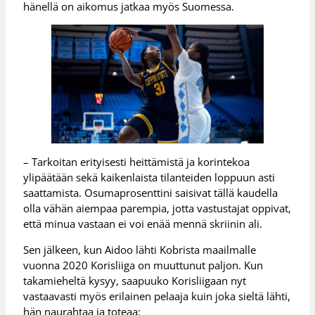
hänellä on aikomus jatkaa myös Suomessa.
– Tarkoitan erityisesti heittämistä ja korintekoa
ylipäätään sekä kaikenlaista tilanteiden loppuun asti
saattamista. Osumaprosenttini saisivat tällä kaudella
olla vähän aiempaa parempia, jotta vastustajat oppivat,
että minua vastaan ei voi enää mennä skriinin ali.
Sen jälkeen, kun Aidoo lähti Kobrista maailmalle
vuonna 2020 Korisliiga on muuttunut paljon. Kun
takamieheltä kysyy, saapuuko Korisliigaan nyt
vastaavasti myös erilainen pelaaja kuin joka sieltä lähti,
hän naurahtaa ja toteaa: