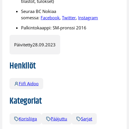
tilastot, tulokset)
Seuraa BC Nokiaa
somessa:
Facebook
,
Twitter
,
Instagram
Palkintokaappi: SM-pronssi 2016
Päivitetty
28.09.2023
Henkilöt
Fiifi Aidoo
Kategoriat
Korisliiga
Pääjuttu
Sarjat