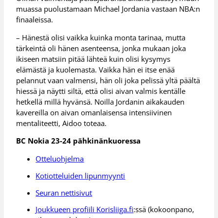
muassa puolustamaan Michael Jordania vastaan NBA:n
finaaleissa.
– Hänestä olisi vaikka kuinka monta tarinaa, mutta
tärkeintä oli hänen asenteensa, jonka mukaan joka
ikiseen matsiin pitää lähteä kuin olisi kysymys
elämästä ja kuolemasta. Vaikka hän ei itse enää
pelannut vaan valmensi, hän oli joka pelissä yltä päältä
hiessä ja näytti siltä, että olisi aivan valmis kentälle
hetkellä millä hyvänsä. Noilla Jordanin aikakauden
kavereilla on aivan omanlaisensa intensiivinen
mentaliteetti, Aidoo toteaa.
BC Nokia 23-24 pähkinänkuoressa
Otteluohjelma
Kotiotteluiden lipunmyynti
Seuran nettisivut
Joukkueen profiili Korisliiga.fi
:ssä (kokoonpano,