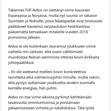
Takamies Fiifi Aidoo on viettänyt viime kausiaan
Espanjassa ja Norjassa, mutta nyt suunta on takaisin
Suomeen ja Nokialle, jossa Näätäpaidat ovat toistuvasti
päättäneet kautensa sarjataulukon keskikastissa
pääsemättä kertaakaan mitaleille vuoden 2016
pronssinsa jälkeen.
Aidoo ei ole kuitenkaan seurannut joukkueen viime
vaiheita niin tarkasti, että osaisi välittömästi
muodostaa Nokian aiemmista otteista kovin kirkkaita
johtopäätöksiä.
– En ole asettanut itselleni kovin konkreettisia
tavoitteita eikä valmennusjohto minulle, mutta uskon,
että pystyn auttamaan joukkuetta ainakin tuomalla
kentälle energiaa, hän pohtii.
Aidoo on itse viime aikoina pyrkinyt kehittämään
tasaisuutta onnistumisiinsa ja poistamaan
pelaamisestaan virheitä ja nukahduksia. Tätä työtä