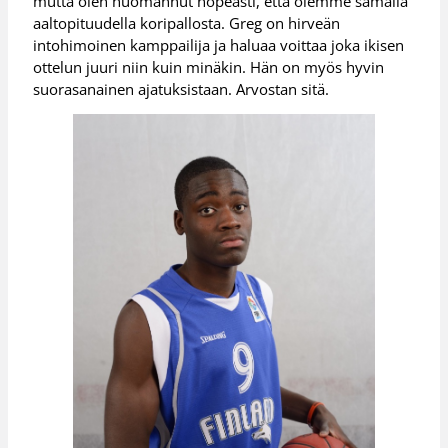
mutta olen huomannut nopeasti, että olemme samalla
aaltopituudella koripallosta. Greg on hirveän
intohimoinen kamppailija ja haluaa voittaa joka ikisen
ottelun juuri niin kuin minäkin. Hän on myös hyvin
suorasanainen ajatuksistaan. Arvostan sitä.