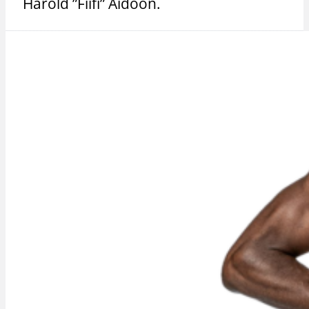
Harold ”Fiifi” Aidoon.