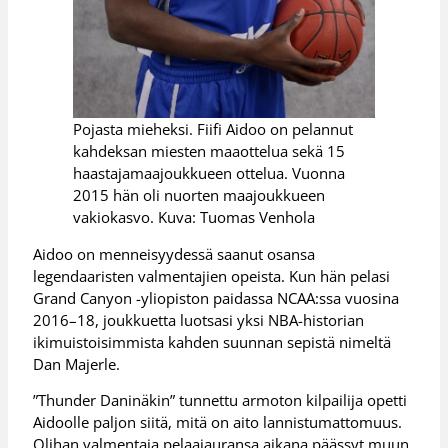
Pojasta mieheksi. Fiifi Aidoo on pelannut
kahdeksan miesten maaottelua sekä 15
haastajamaajoukkueen ottelua. Vuonna
2015 hän oli nuorten maajoukkueen
vakiokasvo. Kuva: Tuomas Venhola
Aidoo on menneisyydessä saanut osansa
legendaaristen valmentajien opeista. Kun hän pelasi
Grand Canyon -yliopiston paidassa NCAA:ssa vuosina
2016–18, joukkuetta luotsasi yksi NBA-historian
ikimuistoisimmista kahden suunnan sepistä nimeltä
Dan Majerle.
”Thunder Daninäkin” tunnettu armoton kilpailija opetti
Aidoolle paljon siitä, mitä on aito lannistumattomuus.
Olihan valmentaja pelaajauransa aikana päässyt muun