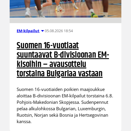
05.08.2026 18:54
EM-kilpailut
Suomen 16-vuotiaat
suuntaavat B-divisioonan EM-
kisoihin – avausottelu
torstaina Bulgariaa vastaan
Suomen 16-vuotiaiden poikien maajoukkue
aloittaa B-divisioonan EM-kilpailut torstaina 6.8.
Pohjois-Makedonian Skopjessa. Sudenpennut
pelaa alkulohkossa Bulgarian, Luxemburgin,
Ruotsin, Norjan sekä Bosnia ja Hertsegovinan
kanssa.