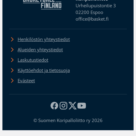
Urheilupuistontie 3
02200 Espoo
office@basket.fi
Henkilöstön yhteystiedot
Alueiden yhteystiedot
Laskutustiedot
Käyttöehdot ja tietosuoja
Evästeet
© Suomen Koripalloliitto ry 2026