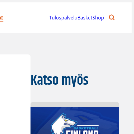
et
Tulospalvelu
BasketShop
Katso myös