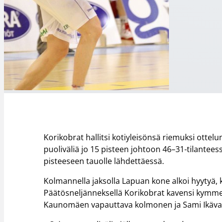
Korikobrat hallitsi kotiyleisönsä riemuksi otte
puoliväliä jo 15 pisteen johtoon 46–31-tilantee
pisteeseen tauolle lähdettäessä.
Kolmannella jaksolla Lapuan kone alkoi hyytyä, k
Päätösneljänneksellä Korikobrat kavensi kymmen
Kaunomäen vapauttava kolmonen ja Sami Ikävalko