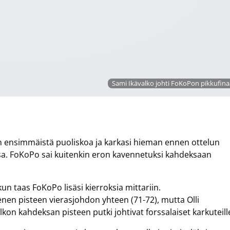
Sami Ikävalko johti FoKoPon pikkufinaa
lun ensimmäistä puoliskoa ja karkasi hieman ennen ottelun
ssa. FoKoPo sai kuitenkin eron kavennetuksi kahdeksaan
un taas FoKoPo lisäsi kierroksia mittariin.
en pisteen vierasjohdon yhteen (71-72), mutta Olli
n kahdeksan pisteen putki johtivat forssalaiset karkuteill