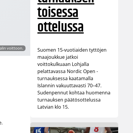
toisessa
ottelussa
lin voittoon.
Suomen 15-vuotiaiden tyttöjen
maajoukkue jatkoi
voittokulkuaan Lohjalla
pelattavassa Nordic Open -
turnauksessa kaatamalla
Islannin vakuuttavasti 70–47.
Sudenpennut kohtaa huomenna
turnauksen päätösottelussa
Latvian klo 15.
e.