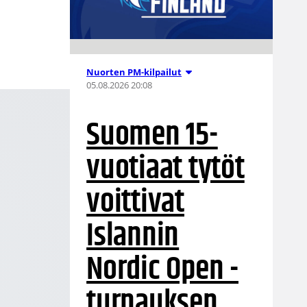
Nuorten PM-kilpailut
05.08.2026 20:08
Suomen 15-
vuotiaat tytöt
voittivat
Islannin
Nordic Open -
turnauksen