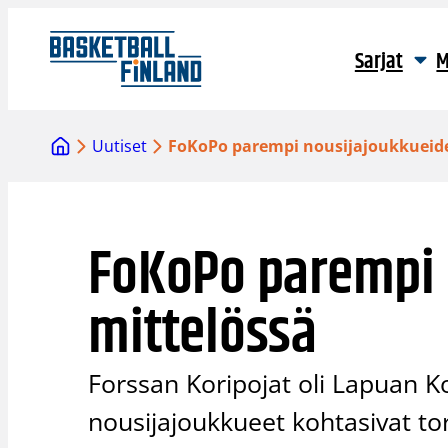
Siirry
sisältöön
Sarjat
M
Uutiset
FoKoPo parempi nousijajoukkueid
FoKoPo parempi 
mittelössä
Forssan Koripojat oli Lapuan Ko
nousijajoukkueet kohtasivat tor