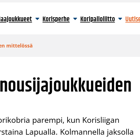
aajoukkueet
Korisperhe
Koripalloliitto
Uutis
en mittelössä
nousijajoukkueiden
rikobria parempi, kun Korisliigan
staina Lapualla. Kolmannella jaksolla