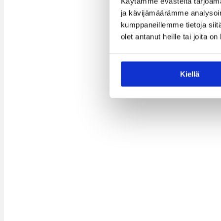
Käytämme evästeitä tarjoama
ja kävijämäärämme analysoim
kumppaneillemme tietoja siitä
olet antanut heille tai joita o
Kiellä