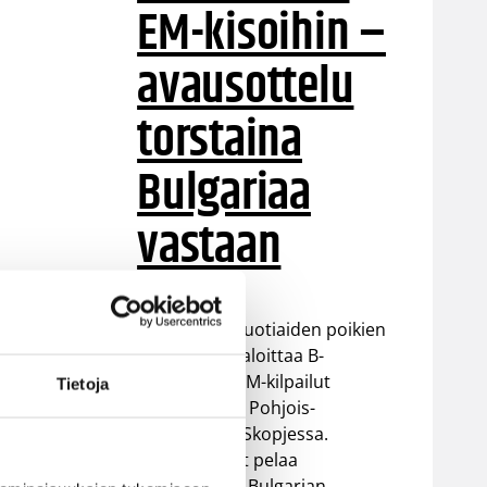
EM-kisoihin –
avausottelu
torstaina
Bulgariaa
vastaan
Suomen 16-vuotiaiden poikien
maajoukkue aloittaa B-
divisioonan EM-kilpailut
Tietoja
torstaina 6.8. Pohjois-
Makedonian Skopjessa.
Sudenpennut pelaa
alkulohkossa Bulgarian,