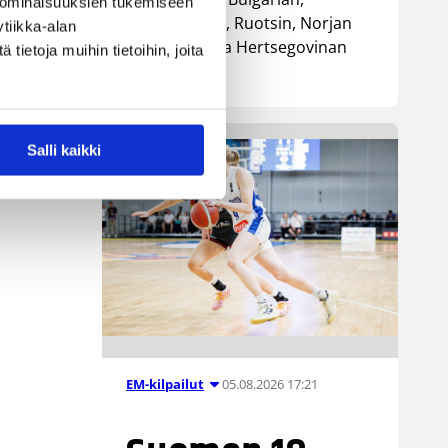
 ominaisuuksien tukemiseen
Luxemburgin, Ruotsin, Norjan
tiikka-alan
sekä Bosnia ja Hertsegovinan
ietoja muihin tietoihin, joita
kanssa.
Salli kaikki
05.08.2026 17:21
EM-kilpailut