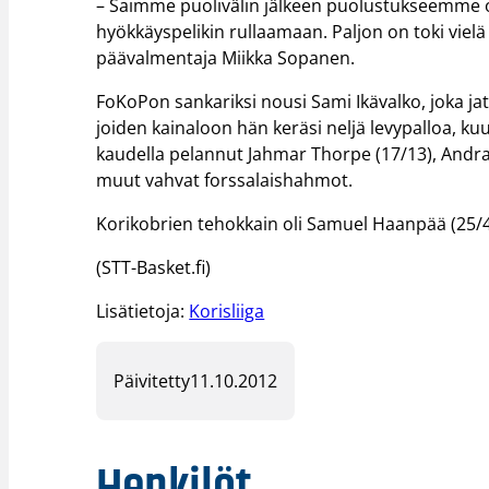
– Saimme puolivälin jälkeen puolustukseemme ote
hyökkäyspelikin rullaamaan. Paljon on toki vielä
päävalmentaja Miikka Sopanen.
FoKoPon sankariksi nousi Sami Ikävalko, joka jat
joiden kainaloon hän keräsi neljä levypalloa, kuu
kaudella pelannut Jahmar Thorpe (17/13), Andrai
muut vahvat forssalaishahmot.
Korikobrien tehokkain oli Samuel Haanpää (25/4/
(STT-Basket.fi)
Lisätietoja:
Korisliiga
Päivitetty
11.10.2012