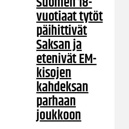
Suomen 18-
vuotiaat tytöt
päihittivät
Saksan ja
etenivät EM-
kisojen
kahdeksan
parhaan
joukkoon