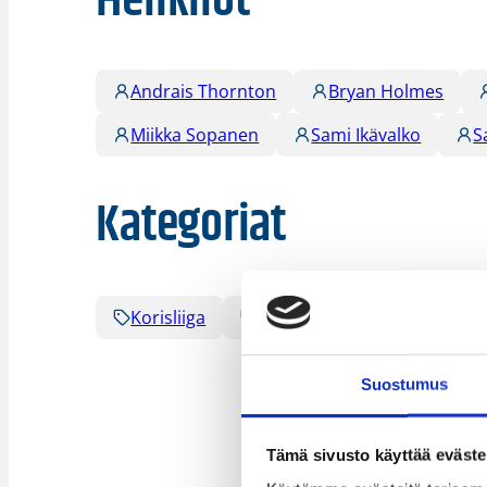
Henkilöt
Andrais Thornton
Bryan Holmes
Miikka Sopanen
Sami Ikävalko
S
Kategoriat
Korisliiga
Pääjuttu
Sarjat
Suostumus
Tämä sivusto käyttää eväste