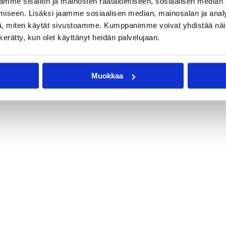
mme sisällön ja mainosten räätälöimiseen, sosiaalisen median
iseen. Lisäksi jaamme sosiaalisen median, mainosalan ja analy
, miten käytät sivustoamme. Kumppanimme voivat yhdistää näitä t
n kerätty, kun olet käyttänyt heidän palvelujaan.
Muokkaa