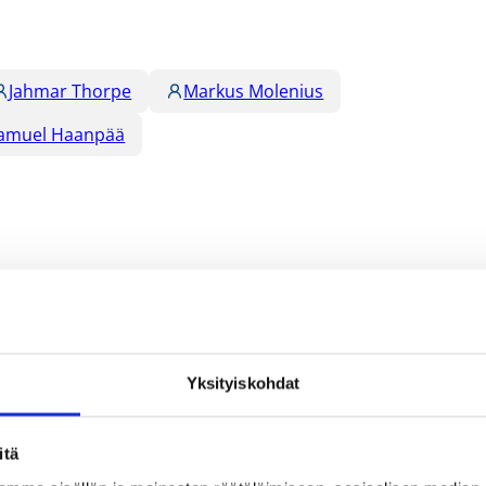
Jahmar Thorpe
Markus Molenius
amuel Haanpää
Yksityiskohdat
itä