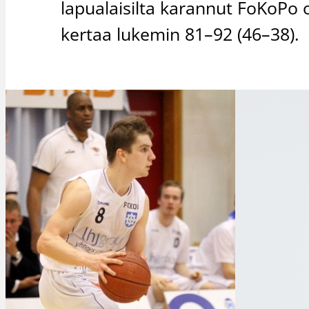
lapualaisilta karannut FoKoPo o
kertaa lukemin 81–92 (46–38).