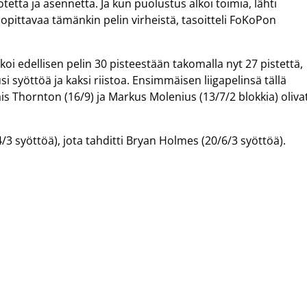
tta ja asennetta. Ja kun puolustus alkoi toimia, lähti
 opittavaa tämänkin pelin virheistä, tasoitteli FoKoPon
koi edellisen pelin 30 pisteestään takomalla nyt 27 pistettä,
si syöttöä ja kaksi riistoa. Ensimmäisen liigapelinsä tällä
s Thornton (16/9) ja Markus Molenius (13/7/2 blokkia) oliva
3 syöttöä), jota tahditti Bryan Holmes (20/6/3 syöttöä).