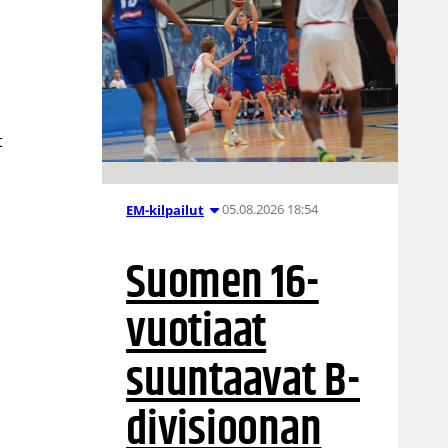
t
05.08.2026 18:54
EM-kilpailut
Suomen 16-
vuotiaat
suuntaavat B-
divisioonan