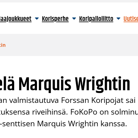
aajoukkueet
Korisperhe
Koripalloliitto
Uutis
tin
elä Marquis Wrightin
an valmistautuva Forssan Koripojat sai
uksensa riveihinsä. FoKoPo on solmin
-senttisen Marquis Wrightin kanssa.