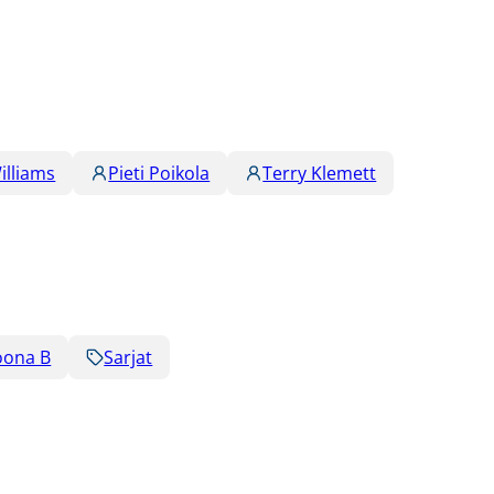
illiams
Pieti Poikola
Terry Klemett
ioona B
Sarjat