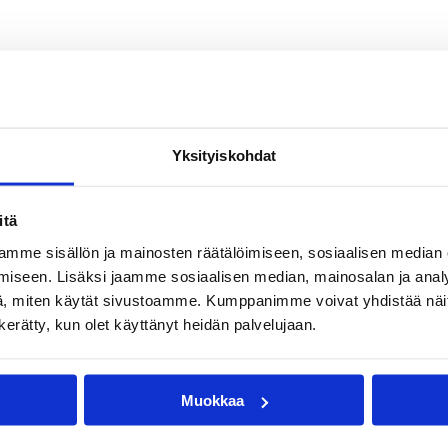
Yksityiskohdat
itä
mme sisällön ja mainosten räätälöimiseen, sosiaalisen median
iseen. Lisäksi jaamme sosiaalisen median, mainosalan ja analy
, miten käytät sivustoamme. Kumppanimme voivat yhdistää näitä t
n kerätty, kun olet käyttänyt heidän palvelujaan.
Muokkaa