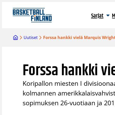
Siirry
sisältöön
Sarjat
M
Uutiset
Forssa hankki vielä Marquis Wrigh
Forssa hankki vi
Koripallon miesten I divisioona
kolmannen amerikkalaisvahvist
sopimuksen 26-vuotiaan ja 201