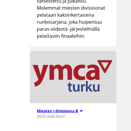
vahvistettu ja julkaistu.
Molemmat miesten divisioonat
pelataan kaksinkertaisena
runkosarjana, joka huipentuu
paras viidestä -järjestelmällä
pelattaviin finaaleihin.
Miesten I divisioona B
20.07.2026 09:47