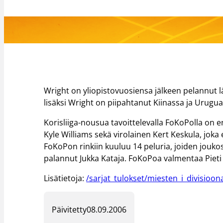
Wright on yliopistovuosiensa jälkeen pelannut 
lisäksi Wright on piipahtanut Kiinassa ja Urugua
Korisliiga-nousua tavoittelevalla FoKoPolla on 
Kyle Williams sekä virolainen Kert Keskula, joka 
FoKoPon rinkiin kuuluu 14 peluria, joiden jouk
palannut Jukka Kataja. FoKoPoa valmentaa Pieti 
Lisätietoja:
/sarjat_tulokset/miesten_i_divisioon
Päivitetty
08.09.2006