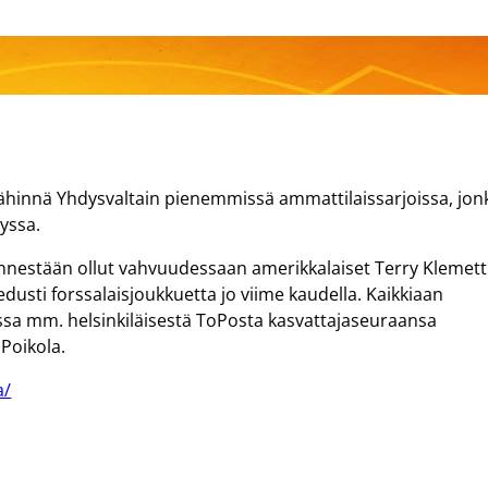
lähinnä Yhdysvaltain pienemmissä ammattilaissarjoissa, jon
yssa.
ennestään ollut vahvuudessaan amerikkalaiset Terry Klemett
edusti forssalaisjoukkuetta jo viime kaudella. Kaikkiaan
ossa mm. helsinkiläisestä ToPosta kasvattajaseuraansa
Poikola.
a/