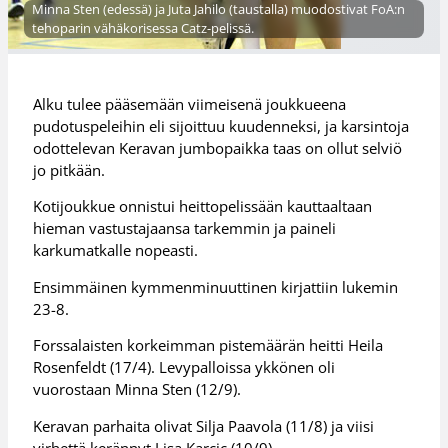
Minna Sten (edessä) ja Juta Jahilo (taustalla) muodostivat FoA:n
tehoparin vähäkorisessa Catz-pelissä.
Alku tulee pääsemään viimeisenä joukkueena
pudotuspeleihin eli sijoittuu kuudenneksi, ja karsintoja
odottelevan Keravan jumbopaikka taas on ollut selviö
jo pitkään.
Kotijoukkue onnistui heittopelissään kauttaaltaan
hieman vastustajaansa tarkemmin ja paineli
karkumatkalle nopeasti.
Ensimmäinen kymmenminuuttinen kirjattiin lukemin
23-8.
Forssalaisten korkeimman pistemäärän heitti Heila
Rosenfeldt (17/4). Levypalloissa ykkönen oli
vuorostaan Minna Sten (12/9).
Keravan parhaita olivat Silja Paavola (11/8) ja viisi
virhettä kerännyt Lisa Karcic (10/9).