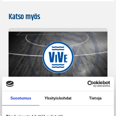
Katso myös
06.08.2026 09:38
Naisten Korisliiga
Suostumus
Yksityiskohdat
Tietoja
Melanie Hoyt Vimpelin Vedon
sentteriksi