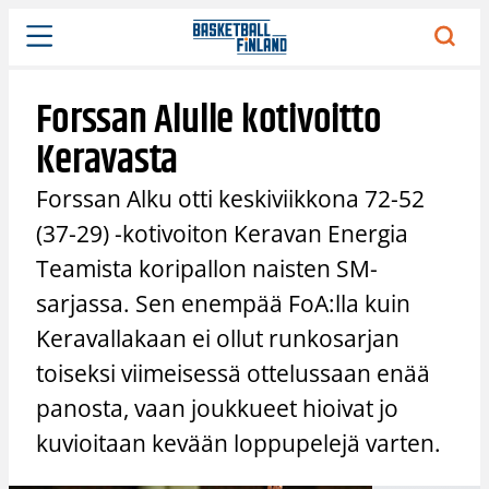
Siirry
sisältöön
Forssan Alulle kotivoitto
Keravasta
Forssan Alku otti keskiviikkona 72-52
(37-29) -kotivoiton Keravan Energia
Teamista koripallon naisten SM-
sarjassa. Sen enempää FoA:lla kuin
Keravallakaan ei ollut runkosarjan
toiseksi viimeisessä ottelussaan enää
panosta, vaan joukkueet hioivat jo
kuvioitaan kevään loppupelejä varten.