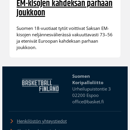
EM-kisojen kahdeksan parhaan
joukkoon
Suomen 18-vuotiaat tytöt voittivat Saksan EM-
kisojen neljännesvälierässä vakuuttavasti 73–56
ja etenivät Euroopan kahdeksan parhaan
joukkoon.
Suomen
Koripalloliitto
Urheilupuistontie 3
02200 Espoo
office@basket.fi
Henkilöstön yhteystiedot