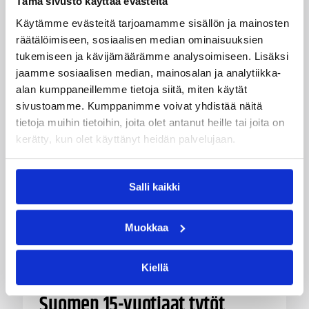
Tämä sivusto käyttää evästeitä
Käytämme evästeitä tarjoamamme sisällön ja mainosten
Naisten Korisliiga-kauteen valmistautuva
räätälöimiseen, sosiaalisen median ominaisuuksien
Vimpelin Veto on tehnyt pelaajasopimuksen
tukemiseen ja kävijämäärämme analysoimiseen. Lisäksi
yhdysvaltalaispelaaja Melanie Hoytin kanssa.
jaamme sosiaalisen median, mainosalan ja analytiikka-
alan kumppaneillemme tietoja siitä, miten käytät
sivustoamme. Kumppanimme voivat yhdistää näitä
tietoja muihin tietoihin, joita olet antanut heille tai joita on
kerätty, kun olet käyttänyt heidän palvelujaan.
Salli kaikki
Muokkaa
Kiellä
05.08.2026 20:08
Nuorten PM-kilpailut
Suomen 15-vuotiaat tytöt