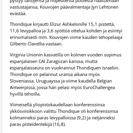
pystyy taitojensa ja nopeutensa puolesta haastamaan
vastustajansa, Kouvojen päävalmentaja Jyri Lehtonen
evästää.
Thondique kirjautti Elizur Ashkelonille 15,1 pistettä,
11,6 levypalloa ja 3,6 syöttöä ottelua kohden ja esiintyi
erinomaisesti mm. Kouvojen viime kauden tehopelaaja
Gilberto Clavellia vastaan.
Virginia Unionin kasvatilla on kolmen vuoden sopimus
espanjalaisen CAI Zaragozan kanssa, mutta
espanjalaisseura on vuokrannut Thondiquen Israeliin.
Thondique on pelannut uransa aikana myös
Sloveniassa, Uruguayssa ja viime kaudella Belgian
Antwerpissa, jossa hän pelasi myös EuroChallengea
hyvillä tehoilla.
Viimeisellä yliopistokaudellaan konferenssinsa
ykkösviisikkoon valittu Thondique oli konferenssinsa
kolmanneksi paras levypalloissa (9,2) ja neljänneksi
paras pisteidentekijä (16,8).