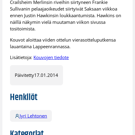
Crailsheim Merlinsin riveihin siirtyneen Frankie
Sullivanin pelaajaoikeudet siirtyivät Saksaan viikkoa
ennen Justin Hawkinsin loukkaantumista. Hawkins on
näillä näkymin vielä muutaman viikon sivussa
tositoimista.
Kouvot aloittaa viiden ottelun vierasotteluputkensa
lauantaina Lappeenrannassa.
Lisätietoja:
Kouvojen tiedote
Päivitetty
17.01.2014
Henkilöt
Jyri Lehtonen
Kategoriat