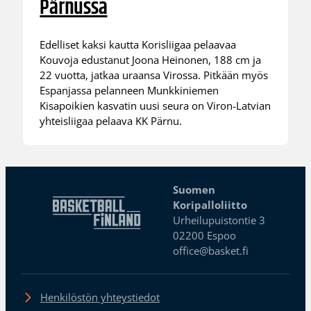
Pärnussa
Edelliset kaksi kautta Korisliigaa pelaavaa
Kouvoja edustanut Joona Heinonen, 188 cm ja
22 vuotta, jatkaa uraansa Virossa. Pitkään myös
Espanjassa pelanneen Munkkiniemen
Kisapoikien kasvatin uusi seura on Viron-Latvian
yhteisliigaa pelaava KK Pärnu.
Suomen
Koripalloliitto
Urheilupuistontie 3
02200 Espoo
office@basket.fi
Henkilöstön yhteystiedot