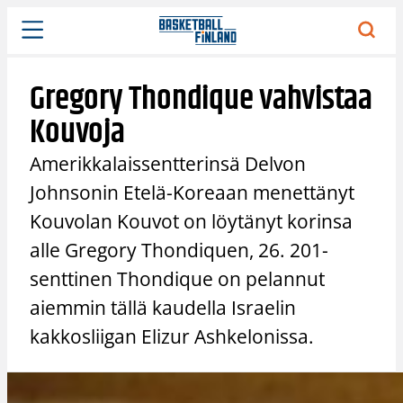
Siirry
sisältöön
Gregory Thondique vahvistaa
Kouvoja
Amerikkalaissentterinsä Delvon
Johnsonin Etelä-Koreaan menettänyt
Kouvolan Kouvot on löytänyt korinsa
alle Gregory Thondiquen, 26. 201-
senttinen Thondique on pelannut
aiemmin tällä kaudella Israelin
kakkosliigan Elizur Ashkelonissa.