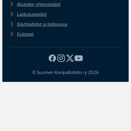
Alueiden yhteystiedot
Laskutustiedot
Käyttöehdot ja tietosuoja
Evästeet
© Suomen Koripalloliitto ry 2026