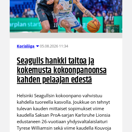
05.08.2026 11:34
Korisliiga
Seagulls hankki taitoa ja
kokemusta kokoonpanoonsa
kahden pelaajan edestä
Helsinki Seagullsin kokoonpano vahvistuu
kahdella tuoreella kasvolla. Joukkue on tehnyt
tulevan kauden mittaiset sopimukset viime
kaudella Saksan ProA-sarjan Karlsruhe Lionsia
edustaneen 26-vuotiaan yhdysvaltalaislaituri
Tyrese Williamsin sekä viime kaudella Kouvoja