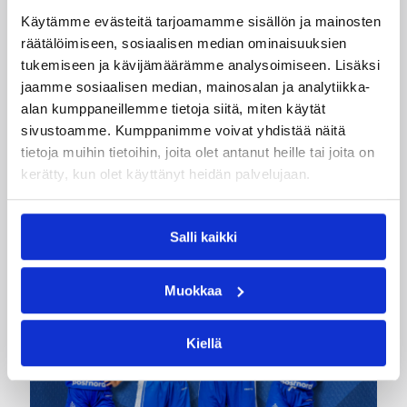
joukkueet aloittivat Nordic Cup
Käytämme evästeitä tarjoamamme sisällön ja mainosten
-urakkansa Kööpenhaminassa
räätälöimiseen, sosiaalisen median ominaisuuksien
tukemiseen ja kävijämäärämme analysoimiseen. Lisäksi
Naisten joukkue nappasi avauspäivänä kaksi
jaamme sosiaalisen median, mainosalan ja analytiikka-
voittoa neljästä ottelustaan, kun taas miesten
alan kumppaneillemme tietoja siitä, miten käytät
joukkue haastoi vastustajiaan tiukoissa
sivustoamme. Kumppanimme voivat yhdistää näitä
kamppailuissa, mutta jäi tällä kertaa ilman
tietoja muihin tietoihin, joita olet antanut heille tai joita on
voittoja.
kerätty, kun olet käyttänyt heidän palvelujaan.
Salli kaikki
Muokkaa
Kiellä