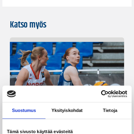
Katso myös
Suostumus
Yksityiskohdat
Tietoja
08.08.2026 22:58
3×3
Suomea edustavat 3×3-
Tämä sivusto käyttää evästeitä