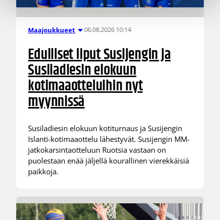
06.08.2026 10:14
Maajoukkueet
Edulliset liput Susijengin ja
Susiladiesin elokuun
kotimaaotteluihin nyt
myynnissä
Susiladiesin elokuun kotiturnaus ja Susijengin
Islanti-kotimaaottelu lähestyvät. Susijengin MM-
jatkokarsintaotteluun Ruotsia vastaan on
puolestaan enää jäljellä kourallinen vierekkäisiä
paikkoja.