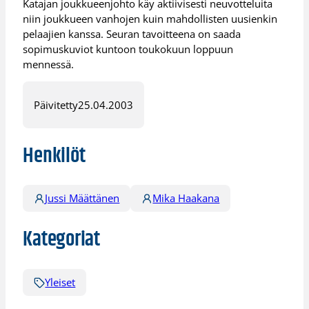
Katajan joukkueenjohto käy aktiivisesti neuvotteluita
niin joukkueen vanhojen kuin mahdollisten uusienkin
pelaajien kanssa. Seuran tavoitteena on saada
sopimuskuviot kuntoon toukokuun loppuun
mennessä.
Päivitetty
25.04.2003
Henkilöt
Jussi Määttänen
Mika Haakana
Kategoriat
Yleiset