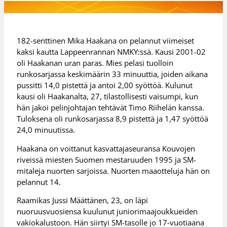
182-senttinen Mika Haakana on pelannut viimeiset
kaksi kautta Lappeenrannan NMKY:ssä. Kausi 2001-02
oli Haakanan uran paras. Mies pelasi tuolloin
runkosarjassa keskimäärin 33 minuuttia, joiden aikana
pussitti 14,0 pistettä ja antoi 2,00 syöttöä. Kulunut
kausi oli Haakanalta, 27, tilastollisesti vaisumpi, kun
hän jakoi pelinjohtajan tehtävät Timo Riihelän kanssa.
Tuloksena oli runkosarjassa 8,9 pistettä ja 1,47 syöttöä
24,0 minuutissa.
Haakana on voittanut kasvattajaseuransa Kouvojen
riveissä miesten Suomen mestaruuden 1995 ja SM-
mitaleja nuorten sarjoissa. Nuorten maaotteluja hän on
pelannut 14.
Raamikas Jussi Määttänen, 23, on läpi
nuoruusvuosiensa kuulunut juniorimaajoukkueiden
vakiokalustoon. Hän siirtyi SM-tasolle jo 17-vuotiaana