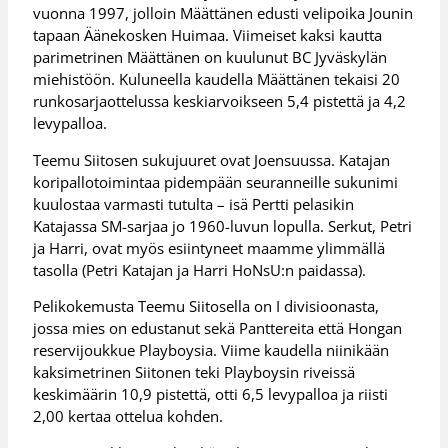
vuonna 1997, jolloin Määttänen edusti velipoika Jounin
tapaan Äänekosken Huimaa. Viimeiset kaksi kautta
parimetrinen Määttänen on kuulunut BC Jyväskylän
miehistöön. Kuluneella kaudella Määttänen tekaisi 20
runkosarjaottelussa keskiarvoikseen 5,4 pistettä ja 4,2
levypalloa.
Teemu Siitosen sukujuuret ovat Joensuussa. Katajan
koripallotoimintaa pidempään seuranneille sukunimi
kuulostaa varmasti tutulta – isä Pertti pelasikin
Katajassa SM-sarjaa jo 1960-luvun lopulla. Serkut, Petri
ja Harri, ovat myös esiintyneet maamme ylimmällä
tasolla (Petri Katajan ja Harri HoNsU:n paidassa).
Pelikokemusta Teemu Siitosella on I divisioonasta,
jossa mies on edustanut sekä Panttereita että Hongan
reservijoukkue Playboysia. Viime kaudella niinikään
kaksimetrinen Siitonen teki Playboysin riveissä
keskimäärin 10,9 pistettä, otti 6,5 levypalloa ja riisti
2,00 kertaa ottelua kohden.