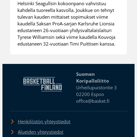
Helsinki Seagullsin kokoonpano vahvistuu
kahdella tuoreella kasvolla. Joukkue on tehnyt
tulevan kauden mittaiset sopimukset viime
kaudella Saksan ProA-sarjan Karlsruhe Lionsia
edustaneen 26-vuotiaan yhdysvaltalaislaituri
Tyrese Williamsin sekä viime kaudella Kouvoja
edustaneen 32-vuotiaan Timi Puittisen kanssa.
Suomen
Koripalloliitto
Urheilupuistontie 3
02200 Espoo
office@basket.fi
Henkilöstön yhteystiedot
Alueiden yhteystiedot