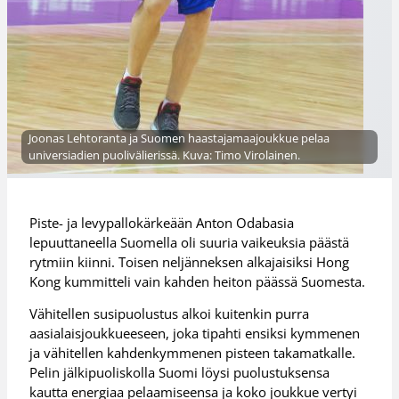
Joonas Lehtoranta ja Suomen haastajamaajoukkue pelaa
universiadien puolivälierissä. Kuva: Timo Virolainen.
Piste- ja levypallokärkeään Anton Odabasia
lepuuttaneella Suomella oli suuria vaikeuksia päästä
rytmiin kiinni. Toisen neljänneksen alkajaisiksi Hong
Kong kummitteli vain kahden heiton päässä Suomesta.
Vähitellen susipuolustus alkoi kuitenkin purra
aasialaisjoukkueeseen, joka tipahti ensiksi kymmenen
ja vähitellen kahdenkymmenen pisteen takamatkalle.
Pelin jälkipuoliskolla Suomi löysi puolustuksensa
kautta energiaa pelaamiseensa ja koko joukkue vertyi