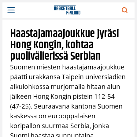
Siirry
sisältöön
Haastajamaajoukkue jyräsi
Hong Kongin, kohtaa
puolivälierissä Serbian
Suomen miesten haastajamaajoukkue
päätti urakkansa Taipein universiadien
alkulohkossa murjomalla hitaan alun
jälkeen Hong Kongin pistein 112-54
(47-25). Seuraavana kantona Suomen
kaskessa on eurooppalaisen
koripallon suurmaa Serbia, jonka
Suomi haastaa sunnuntaina