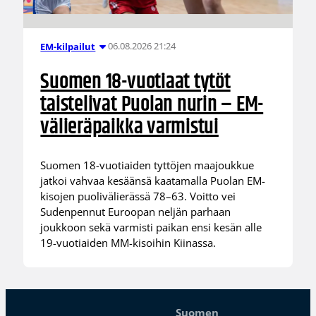
06.08.2026 21:24
EM-kilpailut
Suomen 18-vuotiaat tytöt
taistelivat Puolan nurin – EM-
välieräpaikka varmistui
Suomen 18-vuotiaiden tyttöjen maajoukkue
jatkoi vahvaa kesäänsä kaatamalla Puolan EM-
kisojen puolivälierässä 78–63. Voitto vei
Sudenpennut Euroopan neljän parhaan
joukkoon sekä varmisti paikan ensi kesän alle
19-vuotiaiden MM-kisoihin Kiinassa.
Suomen