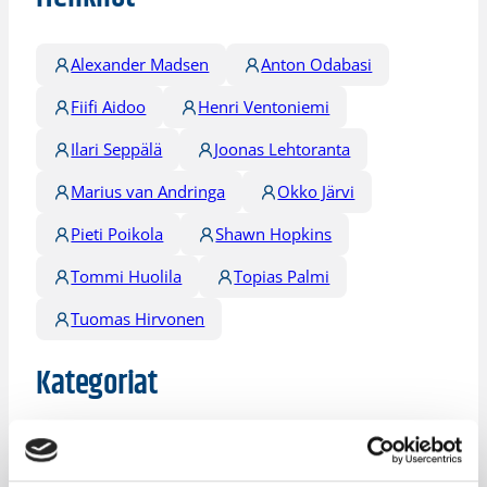
Alexander Madsen
Anton Odabasi
Fiifi Aidoo
Henri Ventoniemi
Ilari Seppälä
Joonas Lehtoranta
Marius van Andringa
Okko Järvi
Pieti Poikola
Shawn Hopkins
Tommi Huolila
Topias Palmi
Tuomas Hirvonen
Kategoriat
Maajoukkue
Pääjuttu
Universiadit