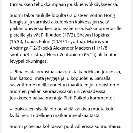
turnauksen tehokkaimpaan joukkuehyökkäykseensä.
Suomi takoi taululle lopulta 62 pisteen voiton Hong
Kongista ja varmisti alkulohkon kakkossijan sekä
paikan universiadien puolivälierissä. Kaksinumeroisille
pisteille ylsivät Fiifi Aidoo (17/3), Shawn Hopkins
(15/6), Topias Palmi (14/4/4 syöttöä), Marius van
Andringa (12/6) sekä Alexander Madsen (11/1/8
syöttöä/3 riistoa). Henri Ventoniemi (9/15) oli kentän
levypallokuningas.
– Pitää osata arvostaa saavutusta kahdeksan joukossa,
kun katsoo, mitä jengejä jäi ulkopuolelle. Samalla
saavutimme meille annetun tavoitteen ja turvasimme
Suomen paikan seuraavissakin universiadeissa,
joukkueen päävalmentaja Pieti Poikola kommentoi.
– Joukkueen sisällä olo on vielä kaikkea muuta kuin
kylläinen. Todellinen matkamme alkaa tästä.
Suomi ja Serbia kohtaavat puolivälierissä sunnuntaina.