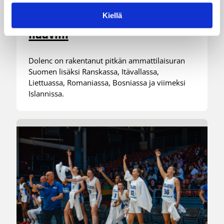
Daniel Dolenc KTP-Basketin
Kiellä
haaviin
Dolenc on rakentanut pitkän ammattilaisuran
Suomen lisäksi Ranskassa, Itävallassa,
Liettuassa, Romaniassa, Bosniassa ja viimeksi
Islannissa.