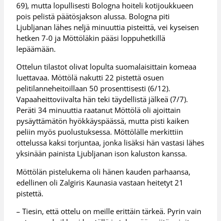
69), mutta lopullisesti Bologna hoiteli kotijoukkueen
pois pelistä päätösjakson alussa. Bologna piti
Ljubljanan lähes neljä minuuttia pisteittä, vei kyseisen
hetken 7-0 ja Möttöläkin pääsi loppuhetkillä
lepäämään.
Ottelun tilastot olivat lopulta suomalaisittain komeaa
luettavaa. Möttölä nakutti 22 pistettä osuen
pelitilanneheitoillaan 50 prosenttisesti (6/12).
Vapaaheittoviivalta hän teki täydellistä jälkeä (7/7).
Peräti 34 minuuttia raatanut Möttölä oli ajoittain
pysäyttämätön hyökkäyspäässä, mutta pisti kaiken
peliin myös puolustuksessa. Möttölälle merkittiin
ottelussa kaksi torjuntaa, jonka lisäksi hän vastasi lähes
yksinään painista Ljubljanan ison kaluston kanssa.
Möttölän pistelukema oli hänen kauden parhaansa,
edellinen oli Zalgiris Kaunasia vastaan heitetyt 21
pistettä.
– Tiesin, että ottelu on meille erittäin tärkeä. Pyrin vain