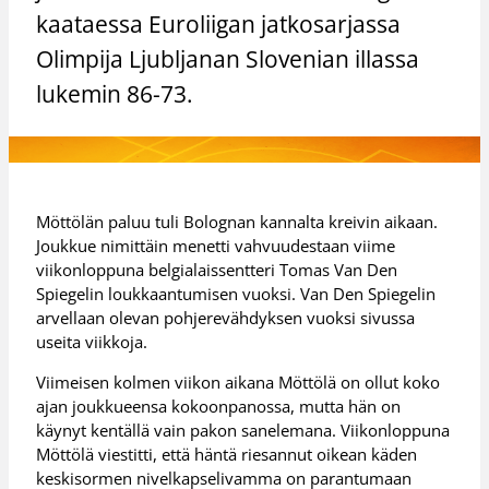
kaataessa Euroliigan jatkosarjassa
Olimpija Ljubljanan Slovenian illassa
lukemin 86-73.
Möttölän paluu tuli Bolognan kannalta kreivin aikaan.
Joukkue nimittäin menetti vahvuudestaan viime
viikonloppuna belgialaissentteri Tomas Van Den
Spiegelin loukkaantumisen vuoksi. Van Den Spiegelin
arvellaan olevan pohjerevähdyksen vuoksi sivussa
useita viikkoja.
Viimeisen kolmen viikon aikana Möttölä on ollut koko
ajan joukkueensa kokoonpanossa, mutta hän on
käynyt kentällä vain pakon sanelemana. Viikonloppuna
Möttölä viestitti, että häntä riesannut oikean käden
keskisormen nivelkapselivamma on parantumaan