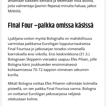
antamaan kaikkeni kentällä ja tekemään niitä asioita,
joita valmentaja (Jasmin Repesa) minulta haluaa, jatkoi
Möttölä.
Final Four –paikka omissa käsissä
Ljubljana-voiton myötä Bolognalla on mahdollisuus
varmistaa paikkansa Euroliigan lopputurnauksessa
Final Fourissa jo jatkosarjan toiseksi viimeisellä
kierroksella ensi viikolla. Ensi keskiviikkona (31.3.)
Bolognaan Skipperin vieraaksi saapuu Efes Pilsen, jolle
Bologna kärsi joukkueiden ensimmäisessä
kohtaamisessa 70-72-tappion viimeisen sekunnin
korilla.
Mikäli Bologna voittaa Efes Pilsenin vähintään kolmella
pisteellä, on sen paikka Final Fourissa varma. Bologna
on voittanut Euroliigan jatkosarjassa neljästä
ottelustaan kolme.