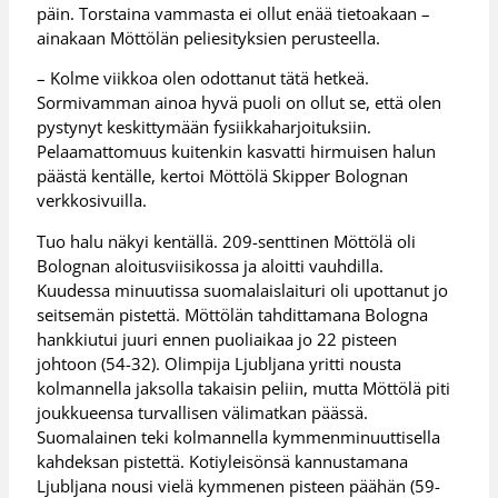
päin. Torstaina vammasta ei ollut enää tietoakaan –
ainakaan Möttölän peliesityksien perusteella.
– Kolme viikkoa olen odottanut tätä hetkeä.
Sormivamman ainoa hyvä puoli on ollut se, että olen
pystynyt keskittymään fysiikkaharjoituksiin.
Pelaamattomuus kuitenkin kasvatti hirmuisen halun
päästä kentälle, kertoi Möttölä Skipper Bolognan
verkkosivuilla.
Tuo halu näkyi kentällä. 209-senttinen Möttölä oli
Bolognan aloitusviisikossa ja aloitti vauhdilla.
Kuudessa minuutissa suomalaislaituri oli upottanut jo
seitsemän pistettä. Möttölän tahdittamana Bologna
hankkiutui juuri ennen puoliaikaa jo 22 pisteen
johtoon (54-32). Olimpija Ljubljana yritti nousta
kolmannella jaksolla takaisin peliin, mutta Möttölä piti
joukkueensa turvallisen välimatkan päässä.
Suomalainen teki kolmannella kymmenminuuttisella
kahdeksan pistettä. Kotiyleisönsä kannustamana
Ljubljana nousi vielä kymmenen pisteen päähän (59-