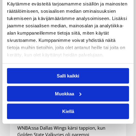
Käytämme evästeitä tarjoamamme sisällön ja mainosten
räätälöimiseen, sosiaalisen median ominaisuuksien
tukemiseen ja kävijämäärämme analysoimiseen. Lisäksi
jaamme sosiaalisen median, mainosalan ja analytiikka-
alan kumppaneillemme tietoja siitä, miten käytät
sivustoamme. Kumppanimme voivat yhdistää näitä
tietoja muihin tietoihin, joita olet antanut heille tai joita on
kerätty, kun olet käyttänyt heidän palvelujaan.
Salli kaikki
08.08.2026 08:54
Suomalaiset ulkomailla
Wingsille tappio Valkyriesia
Muokkaa
vastaan – Kuier neljä pistettä
ja kaksi torjuntaa
Kiellä
WNBA:ssa Dallas Wings kärsi tappion, kun
Golden State Valkyries oli parempi