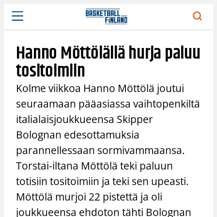
Siirry
sisältöön
Hanno Möttölällä hurja paluu
tositoimiin
Kolme viikkoa Hanno Möttölä joutui
seuraamaan pääasiassa vaihtopenkiltä
italialaisjoukkueensa Skipper
Bolognan edesottamuksia
parannellessaan sormivammaansa.
Torstai-iltana Möttölä teki paluun
totisiin tositoimiin ja teki sen upeasti.
Möttölä murjoi 22 pistettä ja oli
joukkueensa ehdoton tähti Bolognan