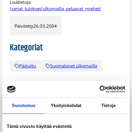
Lisätietoja:
/sarjat_tulokset/ulkomailla_pelaavat_miehet/
Päivitetty
26.03.2004
Kategoriat
Pääjuttu
Suomalaiset ulkomailla
Katso myös
Suostumus
Yksityiskohdat
Tietoja
Tämä sivusto käyttää evästeitä