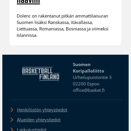
haaviin
Dolenc on rakentanut pitkän ammattilaisuran
Suomen lisäksi Ranskassa, Itävallassa,
Liettuassa, Romaniassa, Bosniassa ja viimeksi
Islannissa.
Suomen
Koripalloliitto
Urheilupuistontie 3
02200 Espoo
office@basket.fi
Henkilöstön yhteystiedot
Alueiden yhteystiedot
Laskutustiedot