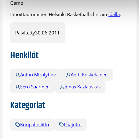
Game
Ilmoittautuminen Helsinki Basketball Cliniciin
täällä
.
Päivitetty
30.06.2011
Henkilöt
Anton Mirolybov
Antti Koskelainen
Eero Saarinen
Jonas Kazlauskas
Kategoriat
Koripalloliitto
Pääjuttu