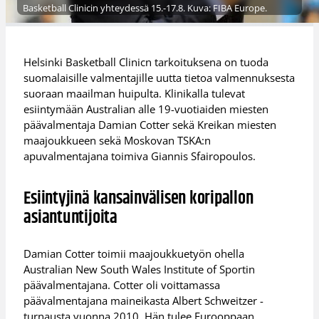
Basketball Clinicin yhteydessä 15.-17.8. Kuva: FIBA Europe.
Helsinki Basketball Clinicn tarkoituksena on tuoda
suomalaisille valmentajille uutta tietoa valmennuksesta
suoraan maailman huipulta. Klinikalla tulevat
esiintymään Australian alle 19-vuotiaiden miesten
päävalmentaja Damian Cotter sekä Kreikan miesten
maajoukkueen sekä Moskovan TSKA:n
apuvalmentajana toimiva Giannis Sfairopoulos.
Esiintyjinä kansainvälisen koripallon
asiantuntijoita
Damian Cotter toimii maajoukkuetyön ohella
Australian New South Wales Institute of Sportin
päävalmentajana. Cotter oli voittamassa
päävalmentajana maineikasta Albert Schweitzer -
turnausta vuonna 2010. Hän tulee Eurooppaan