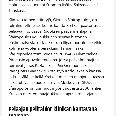
elokuussa ja luennoi Suomen lisäksi Saksassa sekä
Tanskassa.
Klinikan toinen esiintyjä, Giannis Sfairopoulos, on
toiminut viimeiset kolme kautta Kreikan pääsarjassa
pelaavan Kolossos Rodoksen päävalmentajana.
Sfairopoulos vei joukkueen seuran historian
ensimmäisestä kertaa Kreikan liigan pudotuspeleihin
kolmena vuotena peräkkäin. Tämän lisäksi
Sfauropoulos toimi vuosina 2005–08 Olympiakos
Piraeusin apuvalmentajana, jossa päävalmentajina
toimivat Jonas Kazlauskas, Pini Gershon sekä
Panagiotis Giannakis. Yhteistyö Kazlauskasin kanssa
jatkuu tällä hetkellä Kreikan miesten maajoukkueessa
sekä tulevalla kaudella myös Moskovan TSKA:ssa.
Sfairopolos on toiminut myös vuodesta 2000 lähtien
Kreikan miesten maajoukkueen apuvalmentajana.
Pelaajan pelitaidot klinikan kantavana