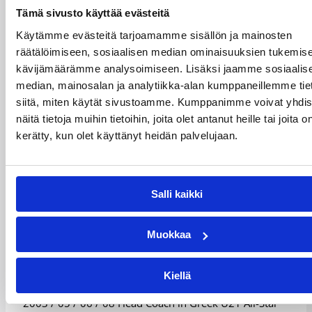
2009 Assistant Coach of Jonas Kazlauskas
Tämä sivusto käyttää evästeitä
3rd place at EuroBasket in Poland
Käytämme evästeitä tarjoamamme sisällön ja mainosten
räätälöimiseen, sosiaalisen median ominaisuuksien tukemise
2004 Assistant Coach of Panagiotis Giannakis
kävijämäärämme analysoimiseen. Lisäksi jaamme sosiaalis
5th place at Olympic Games in Athen, Greece
median, mainosalan ja analytiikka-alan kumppaneillemme tie
siitä, miten käytät sivustoamme. Kumppanimme voivat yhdis
2003 Assistant Coach of Yannis Ioannidis
näitä tietoja muihin tietoihin, joita olet antanut heille tai joita o
5th place at Olympic Games in Athen, Greece
kerätty, kun olet käyttänyt heidän palvelujaan.
2001 Assistant Coach of Kostas Petropoulos
EuroBasket in Turkey
Salli kaikki
Others
Muokkaa
2009 / 11 Head Coach in Greek All Star game
2006 Assistant coach at NBA Summer league for
Kiellä
Cleveland Cavaliers
2003 / 05 / 06 / 08 Head Coach in Greek U21 All-Star