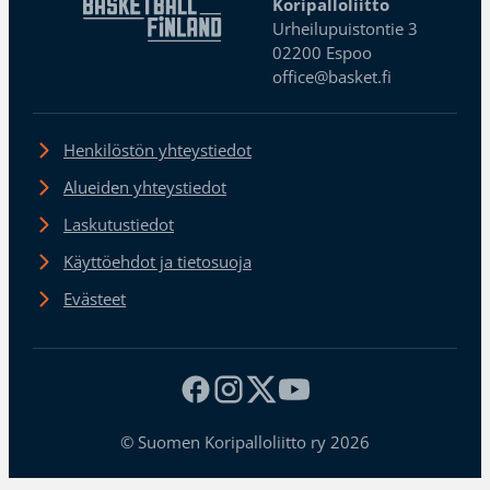
Koripalloliitto
Urheilupuistontie 3
02200 Espoo
office@basket.fi
Henkilöstön yhteystiedot
Alueiden yhteystiedot
Laskutustiedot
Käyttöehdot ja tietosuoja
Evästeet
© Suomen Koripalloliitto ry 2026