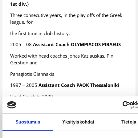
1st div.)
Three consecutive years, in the play offs of the Greek
league, for
the first time in club history.
2005 – 08
Assistant Coach OLYMPIACOS PIRAEUS
Worked with head coaches Jonas Kazlauskas, Pini
Gershon and
Panagiotis Giannakis
1997 – 2005
Assistant Coach PAOK Thessaloniki
Head Coach in 2000
Greek Senior National Team
2010 Assistant Coach of Jonas Kazlauskas
Suostumus
Yksityiskohdat
Tietoja
World Championships in Turkey