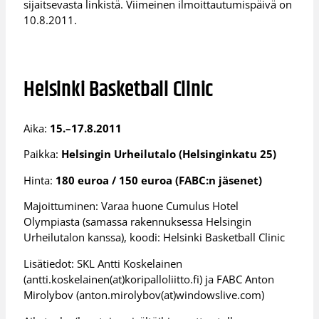
sijaitsevasta linkistä. Viimeinen ilmoittautumispäivä on
10.8.2011.
Helsinki Basketball Clinic
Aika:
15.–17.8.2011
Paikka:
Helsingin Urheilutalo (Helsinginkatu 25)
Hinta:
180 euroa / 150 euroa (FABC:n jäsenet)
Majoittuminen: Varaa huone Cumulus Hotel
Olympiasta (samassa rakennuksessa Helsingin
Urheilutalon kanssa), koodi: Helsinki Basketball Clinic
Lisätiedot: SKL Antti Koskelainen
(antti.koskelainen(at)koripalloliitto.fi) ja FABC Anton
Mirolybov (anton.mirolybov(at)windowslive.com)