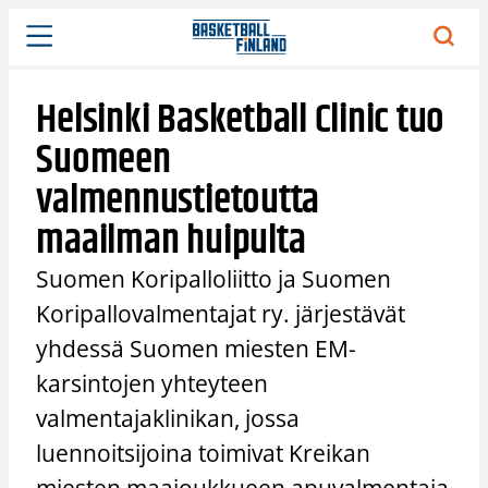
Siirry
sisältöön
Helsinki Basketball Clinic tuo
Suomeen
valmennustietoutta
maailman huipulta
Suomen Koripalloliitto ja Suomen
Koripallovalmentajat ry. järjestävät
yhdessä Suomen miesten EM-
karsintojen yhteyteen
valmentajaklinikan, jossa
luennoitsijoina toimivat Kreikan
miesten maajoukkueen apuvalmentaja