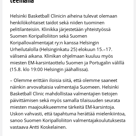
teemana
Helsinki Basketball Clinicin aiheina tulevat olemaan
henkilökohtaiset taidot sekä niiden tuominen
pelitilanteisiin. Klinikka järjestetään yhteistyössä
Suomen Koripalloliiton sekä Suomen
Koripallovalmentajat ry:n kanssa Helsingin
Urheilutalolla (Helsinginkatu 25) elokuun 15.–17.
välisenä aikana. Klinikan ohjelmaan kuuluu myös
miesten EM-karsintaottelu Suomen ja Portugalin välillä
(15.8. klo 19:00 Helsingin jäähallissa).
– Olemme erittäin iloisia siitä, että olemme saaneet
näinkin arvovaltaisia valmentajia Suomeen. Helsinki
Basketball Clinic mahdollistaa valmentajien tietojen
päivittämisen sekä myös samalla tilaisuuden seurata
miesten maajoukkueemme tärkeitä EM-karsintoja.
Uskon vahvasti, että tapahtuma herättää mielenkiintoa,
sanoo Suomen Koripalloliiton valmentajakoulutuksesta
vastaava Antti Koskelainen.