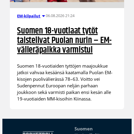
06.08.2026 21:24
EM-kilpailut
Suomen 18-vuotiaat tytöt
taistelivat Puolan nurin – EM-
välieräpaikka varmistui
Suomen 18-vuotiaiden tyttöjen maajoukkue
jatkoi vahvaa kesäänsä kaatamalla Puolan EM-
kisojen puolivälierässä 78–63. Voitto vei
Sudenpennut Euroopan neljän parhaan
joukkoon sekä varmisti paikan ensi kesän alle
19-vuotiaiden MM-kisoihin Kiinassa.
Suomen