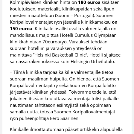
Kolmipäiväisen klinikan hinta on
180 euroa
sisältäen
koulutuksen, materiaalit, klinikkapaidan sekä lipun
miesten maaotteluun (Suomi – Portugali). Suomen
Koripallovalmentajat ry:n jäsenille klinikkamaksu
on
150 euroa
. Klinikalle osallistuvalla valmentajalla on
mahdollisuus majoittua Hotelli Cumulus Olympiaan
klinikkahintaan 70euroa/yö. Varaukset tehdään
suoraan hotelliin ja varauksen yhteydessä on
mainittava ”Helsinki Basketball Clinic”. Hotelli sijaitsee
samassa rakennuksessa kuin Helsingin Urheilutalo.
– Tämä klinikka tarjoaa kaikille valmentajille tietoa
suoraan maailman huipulta. On hienoa, että Suomen
Koripallovalmentajat ry sekä Suomen Koripalloliitto
järjestävät klinikan yhdessä. Toivomme todella, että
jokainen itseään kouluttava valmentaja tulisi paikalle
nauttimaan tähtitason esiintyjistä sekä oppimaan
samalla uutta, toteaa Suomen Koripallovalmentajat
ry:n puheenjohtaja Eero Saarinen.
Klinikalle ilmoittautumaan pääset artikkelin alapuolella