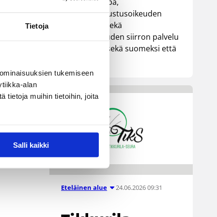
Lisenssikauppa,
rinnakkaisedustusoikeuden
ostopalvelu sekä
Tietoja
edustusoikeuden siirron palvelu
ovat tarjolla sekä suomeksi että
englanniksi.
 ominaisuuksien tukemiseen
tiikka-alan
ietoja muihin tietoihin, joita
Salli kaikki
24.06.2026 09:31
Eteläinen alue