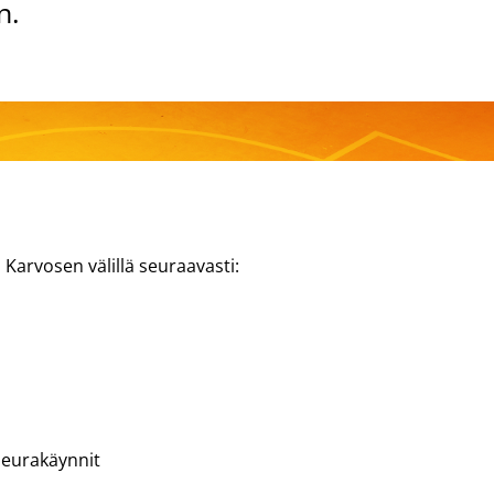
n.
 Karvosen välillä seuraavasti:
seurakäynnit