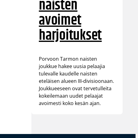
naisten
avoimet
harjoitukset
Porvoon Tarmon naisten
joukkue hakee uusia pelaajia
tulevalle kaudelle naisten
eteläisen alueen III-divisioonaan.
Joukkueeseen ovat tervetulleita
kokeilemaan uudet pelaajat
avoimesti koko kesän ajan.