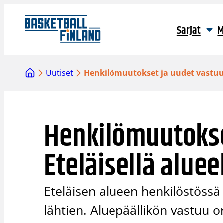
Siirry
sisältöön
Sarjat
M
Uutiset
Henkilömuutokset ja uudet vastuut 
Henkilömuutokse
Eteläisellä aluee
Eteläisen alueen henkilöstössä
lähtien. Aluepäällikön vastuu on