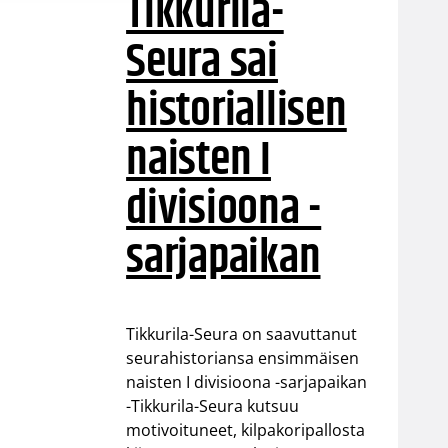
Tikkurila-
Seura sai
historiallisen
naisten I
divisioona -
sarjapaikan
Tikkurila-Seura on saavuttanut
seurahistoriansa ensimmäisen
naisten I divisioona -sarjapaikan
-Tikkurila-Seura kutsuu
motivoituneet, kilpakoripallosta