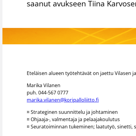
saanut avukseen Tiina Karvose
Eteläisen alueen työtehtävät on jaettu Vilasen ja
Marika Vilanen
puh. 044-567 0777
marika.vilanen@koripalloliitto.fi
¤ Strateginen suunnittelu ja johtaminen
¤ Ohjaaja-, valmentaja ja pelaajakoulutus
¤ Seuratoiminnan tukeminen; laatutyö, sinetti, 