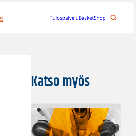
et
Tulospalvelu
BasketShop
Katso myös