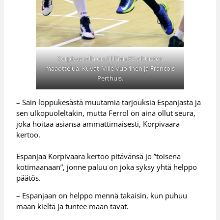
Korpivaaralla on tilillään 83 aikuisten
maaottelua. Kuvat: Ville Vuorinen ja Francois
Perthuis.
– Sain loppukesästä muutamia tarjouksia Espanjasta ja
sen ulkopuoleltakin, mutta Ferrol on aina ollut seura,
joka hoitaa asiansa ammattimaisesti, Korpivaara
kertoo.
Espanjaa Korpivaara kertoo pitävänsä jo ”toisena
kotimaanaan”, jonne paluu on joka syksy yhtä helppo
päätös.
– Espanjaan on helppo mennä takaisin, kun puhuu
maan kieltä ja tuntee maan tavat.