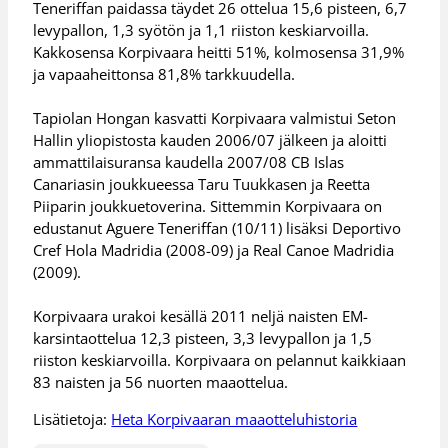
Teneriffan paidassa täydet 26 ottelua 15,6 pisteen, 6,7
levypallon, 1,3 syötön ja 1,1 riiston keskiarvoilla.
Kakkosensa Korpivaara heitti 51%, kolmosensa 31,9%
ja vapaaheittonsa 81,8% tarkkuudella.
Tapiolan Hongan kasvatti Korpivaara valmistui Seton
Hallin yliopistosta kauden 2006/07 jälkeen ja aloitti
ammattilaisuransa kaudella 2007/08 CB Islas
Canariasin joukkueessa Taru Tuukkasen ja Reetta
Piiparin joukkuetoverina. Sittemmin Korpivaara on
edustanut Aguere Teneriffan (10/11) lisäksi Deportivo
Cref Hola Madridia (2008-09) ja Real Canoe Madridia
(2009).
Korpivaara urakoi kesällä 2011 neljä naisten EM-
karsintaottelua 12,3 pisteen, 3,3 levypallon ja 1,5
riiston keskiarvoilla. Korpivaara on pelannut kaikkiaan
83 naisten ja 56 nuorten maaottelua.
Lisätietoja:
Heta Korpivaaran maaotteluhistoria