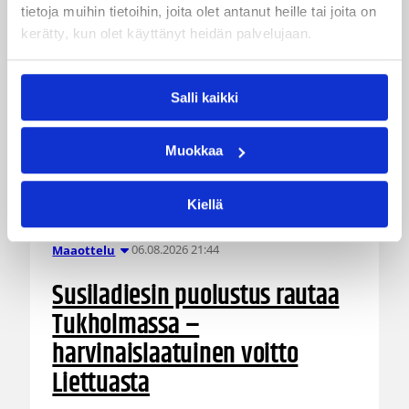
tietoja muihin tietoihin, joita olet antanut heille tai joita on
kerätty, kun olet käyttänyt heidän palvelujaan.
Salli kaikki
Muokkaa
Kiellä
06.08.2026 21:44
Maaottelu
Susiladiesin puolustus rautaa
Tukholmassa –
harvinaislaatuinen voitto
Liettuasta