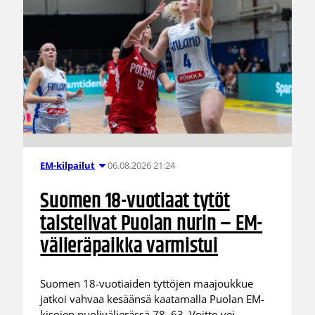
06.08.2026 21:24
EM-kilpailut
Suomen 18-vuotiaat tytöt
taistelivat Puolan nurin – EM-
välieräpaikka varmistui
Suomen 18-vuotiaiden tyttöjen maajoukkue
jatkoi vahvaa kesäänsä kaatamalla Puolan EM-
kisojen puolivälierässä 78–63. Voitto vei