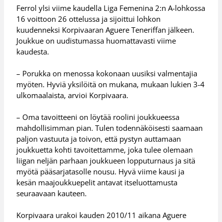
Ferrol ylsi viime kaudella Liga Femenina 2:n A-lohkossa
16 voittoon 26 ottelussa ja sijoittui lohkon
kuudenneksi Korpivaaran Aguere Teneriffan jälkeen.
Joukkue on uudistumassa huomattavasti viime
kaudesta.
– Porukka on menossa kokonaan uusiksi valmentajia
myöten. Hyviä yksilöitä on mukana, mukaan lukien 3-4
ulkomaalaista, arvioi Korpivaara.
– Oma tavoitteeni on löytää roolini joukkueessa
mahdollisimman pian. Tulen todennäköisesti saamaan
paljon vastuuta ja toivon, että pystyn auttamaan
joukkuetta kohti tavoitettamme, joka tulee olemaan
liigan neljän parhaan joukkueen lopputurnaus ja sitä
myötä pääsarjatasolle nousu. Hyvä viime kausi ja
kesän maajoukkuepelit antavat itseluottamusta
seuraavaan kauteen.
Korpivaara urakoi kauden 2010/11 aikana Aguere