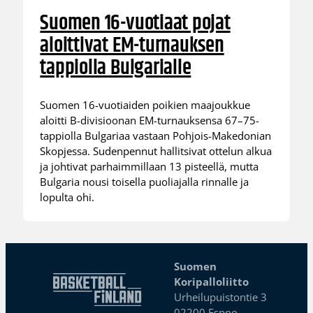
Suomen 16-vuotiaat pojat
aloittivat EM-turnauksen
tappiolla Bulgarialle
Suomen 16-vuotiaiden poikien maajoukkue
aloitti B-divisioonan EM-turnauksensa 67–75-
tappiolla Bulgariaa vastaan Pohjois-Makedonian
Skopjessa. Sudenpennut hallitsivat ottelun alkua
ja johtivat parhaimmillaan 13 pisteellä, mutta
Bulgaria nousi toisella puoliajalla rinnalle ja
lopulta ohi.
Suomen
Koripalloliitto
Urheilupuistontie 3
02200 Espoo