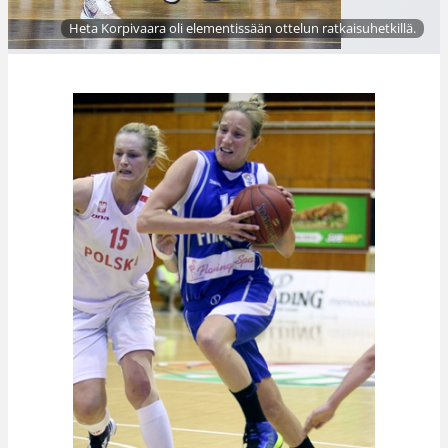
Heta Korpivaara oli elementissään ottelun ratkaisuhetkillä.