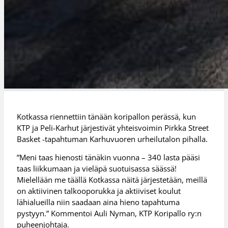
Kotkassa riennettiin tänään koripallon perässä, kun
KTP ja Peli-Karhut järjestivät yhteisvoimin Pirkka Street
Basket -tapahtuman Karhuvuoren urheilutalon pihalla.
”Meni taas hienosti tänäkin vuonna – 340 lasta pääsi
taas liikkumaan ja vieläpä suotuisassa säässä!
Mielellään me täällä Kotkassa näitä järjestetään, meillä
on aktiivinen talkooporukka ja aktiiviset koulut
lähialueilla niin saadaan aina hieno tapahtuma
pystyyn.” Kommentoi Auli Nyman, KTP Koripallo ry:n
puheenjohtaja.