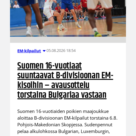
05.08.2026 18:54
EM-kilpailut
Suomen 16-vuotiaat
suuntaavat B-divisioonan EM-
kisoihin – avausottelu
torstaina Bulgariaa vastaan
Suomen 16-vuotiaiden poikien maajoukkue
aloittaa B-divisioonan EM-kilpailut torstaina 6.8.
Pohjois-Makedonian Skopjessa. Sudenpennut
pelaa alkulohkossa Bulgarian, Luxemburgin,