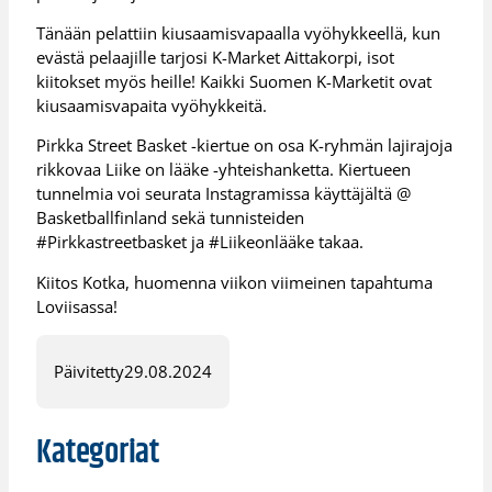
Tänään pelattiin kiusaamisvapaalla vyöhykkeellä, kun
evästä pelaajille tarjosi K-Market Aittakorpi, isot
kiitokset myös heille! Kaikki Suomen K-Marketit ovat
kiusaamisvapaita vyöhykkeitä.
Pirkka Street Basket -kiertue on osa K-ryhmän lajirajoja
rikkovaa Liike on lääke -yhteishanketta. Kiertueen
tunnelmia voi seurata Instagramissa käyttäjältä @
Basketballfinland sekä tunnisteiden
#Pirkkastreetbasket ja #Liikeonlääke takaa.
Kiitos Kotka, huomenna viikon viimeinen tapahtuma
Loviisassa!
Päivitetty
29.08.2024
Kategoriat