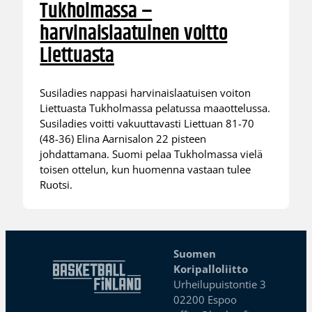
Tukholmassa –
harvinaislaatuinen voitto
Liettuasta
Susiladies nappasi harvinaislaatuisen voiton
Liettuasta Tukholmassa pelatussa maaottelussa.
Susiladies voitti vakuuttavasti Liettuan 81-70
(48-36) Elina Aarnisalon 22 pisteen
johdattamana. Suomi pelaa Tukholmassa vielä
toisen ottelun, kun huomenna vastaan tulee
Ruotsi.
Suomen
Koripalloliitto
Urheilupuistontie 3
02200 Espoo