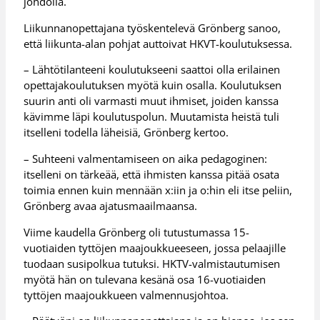
johdolla.
Liikunnanopettajana työskentelevä Grönberg sanoo,
että liikunta-alan pohjat auttoivat HKVT-koulutuksessa.
– Lähtötilanteeni koulutukseeni saattoi olla erilainen
opettajakoulutuksen myötä kuin osalla. Koulutuksen
suurin anti oli varmasti muut ihmiset, joiden kanssa
kävimme läpi koulutuspolun. Muutamista heistä tuli
itselleni todella läheisiä, Grönberg kertoo.
– Suhteeni valmentamiseen on aika pedagoginen:
itselleni on tärkeää, että ihmisten kanssa pitää osata
toimia ennen kuin mennään x:iin ja o:hin eli itse peliin,
Grönberg avaa ajatusmaailmaansa.
Viime kaudella Grönberg oli tutustumassa 15-
vuotiaiden tyttöjen maajoukkueeseen, jossa pelaajille
tuodaan susipolkua tutuksi. HKTV-valmistautumisen
myötä hän on tulevana kesänä osa 16-vuotiaiden
tyttöjen maajoukkueen valmennusjohtoa.