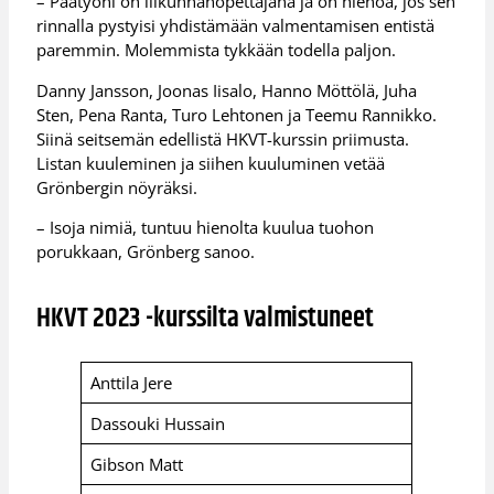
– Päätyöni on liikunnanopettajana ja on hienoa, jos sen
rinnalla pystyisi yhdistämään valmentamisen entistä
paremmin. Molemmista tykkään todella paljon.
Danny Jansson, Joonas Iisalo, Hanno Möttölä, Juha
Sten, Pena Ranta, Turo Lehtonen ja Teemu Rannikko.
Siinä seitsemän edellistä HKVT-kurssin priimusta.
Listan kuuleminen ja siihen kuuluminen vetää
Grönbergin nöyräksi.
– Isoja nimiä, tuntuu hienolta kuulua tuohon
porukkaan, Grönberg sanoo.
HKVT 2023 -kurssilta valmistuneet
Anttila Jere
Dassouki Hussain
Gibson Matt