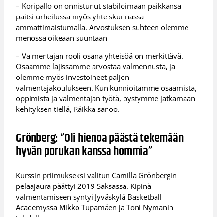
– Koripallo on onnistunut stabiloimaan paikkansa
paitsi urheilussa myös yhteiskunnassa
ammattimaistumalla. Arvostuksen suhteen olemme
menossa oikeaan suuntaan.
– Valmentajan rooli osana yhteisöä on merkittävä.
Osaamme lajissamme arvostaa valmennusta, ja
olemme myös investoineet paljon
valmentajakoulukseen. Kun kunnioitamme osaamista,
oppimista ja valmentajan työtä, pystymme jatkamaan
kehityksen tiellä, Räikkä sanoo.
Grönberg: ”Oli hienoa päästä tekemään
hyvän porukan kanssa hommia”
Kurssin priimukseksi valitun Camilla Grönbergin
pelaajaura päättyi 2019 Saksassa. Kipinä
valmentamiseen syntyi Jyväskylä Basketball
Academyssa Mikko Tupamäen ja Toni Nymanin