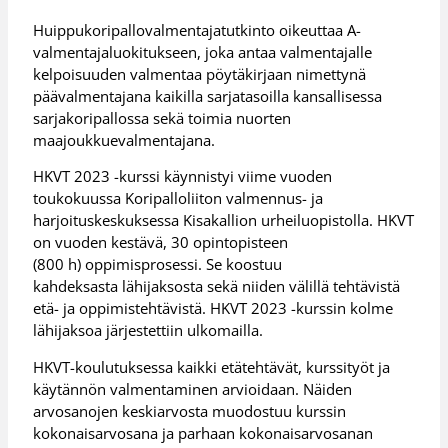
Huippukoripallovalmentajatutkinto oikeuttaa A-
valmentajaluokitukseen, joka antaa valmentajalle
kelpoisuuden valmentaa pöytäkirjaan nimettynä
päävalmentajana kaikilla sarjatasoilla kansallisessa
sarjakoripallossa sekä toimia nuorten
maajoukkuevalmentajana.
HKVT 2023 -kurssi käynnistyi viime vuoden
toukokuussa Koripalloliiton valmennus- ja
harjoituskeskuksessa Kisakallion urheiluopistolla. HKVT
on vuoden kestävä, 30 opintopisteen
(800 h) oppimisprosessi. Se koostuu
kahdeksasta lähijaksosta sekä niiden välillä tehtävistä
etä- ja oppimistehtävistä. HKVT 2023 -kurssin kolme
lähijaksoa järjestettiin ulkomailla.
HKVT-koulutuksessa kaikki etätehtävät, kurssityöt ja
käytännön valmentaminen arvioidaan. Näiden
arvosanojen keskiarvosta muodostuu kurssin
kokonaisarvosana ja parhaan kokonaisarvosanan