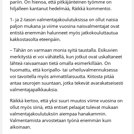
pariin. On hienoa, että pitkäjänteinen työmme on
hiljalleen kantanut hedelmää, Räikkä kommentoi.
1- ja 2-tason valmentajakoulutuksissa on ollut naisia
paljon mukana ja viime vuosina naisvalmentajat ovat
entistä enemmän halunneet myös jatkokouluttautua
kakkostasolta eteenpäin.
– Tähän on varmaan monia syitä taustalla. Esikuvien
merkitystä ei voi vähätellä, kun jotkut ovat uskaltaneet
lähteä raivaamaan tietä omalla esimerkillään. On
huomattu, että koripallo- tai urheiluvalmennuksessa
voi tavoitella myös ammattilaisuutta. Kiitosta pitää
antaa seurojen suuntaan, jotka tekevät avarakatseisesti
valmentajapalkkauksia.
Räikkä kertoo, että yksi suuri muutos viime vuosina on
ollut myös siinä, että entiset pelaajat tulevat mukaan
valmentajakoulutuksiin aiempaa hanakammin.
Valmentamista arvostetaan työnä enemmän kuin
aikoinaan.