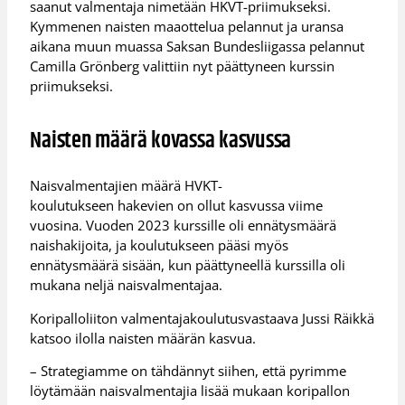
saanut valmentaja nimetään HKVT-priimukseksi.
Kymmenen naisten maaottelua pelannut ja uransa
aikana muun muassa Saksan Bundesliigassa pelannut
Camilla Grönberg valittiin nyt päättyneen kurssin
priimukseksi.
Naisten määrä kovassa kasvussa
Naisvalmentajien määrä HVKT-
koulutukseen hakevien on ollut kasvussa viime
vuosina. Vuoden 2023 kurssille oli ennätysmäärä
naishakijoita, ja koulutukseen pääsi myös
ennätysmäärä sisään, kun päättyneellä kurssilla oli
mukana neljä naisvalmentajaa.
Koripalloliiton valmentajakoulutusvastaava Jussi Räikkä
katsoo ilolla naisten määrän kasvua.
– Strategiamme on tähdännyt siihen, että pyrimme
löytämään naisvalmentajia lisää mukaan koripallon