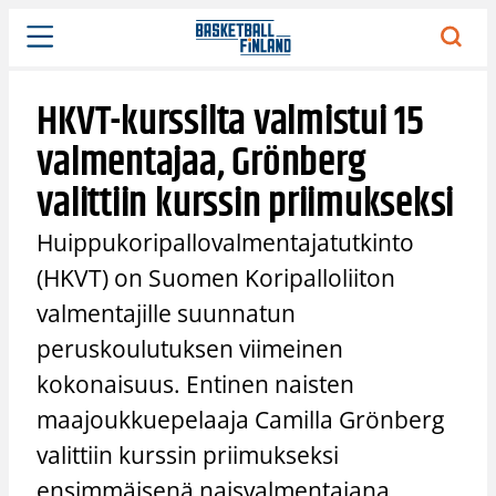
Siirry
sisältöön
HKVT-kurssilta valmistui 15
valmentajaa, Grönberg
valittiin kurssin priimukseksi
Huippukoripallovalmentajatutkinto
(HKVT) on Suomen Koripalloliiton
valmentajille suunnatun
peruskoulutuksen viimeinen
kokonaisuus. Entinen naisten
maajoukkuepelaaja Camilla Grönberg
valittiin kurssin priimukseksi
ensimmäisenä naisvalmentajana.