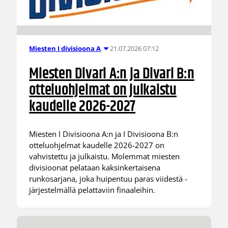
21.07.2026 07:12
Miesten I divisioona A
Miesten Divari A:n ja Divari B:n
otteluohjelmat on julkaistu
kaudelle 2026-2027
Miesten I Divisioona A:n ja I Divisioona B:n
otteluohjelmat kaudelle 2026-2027 on
vahvistettu ja julkaistu. Molemmat miesten
divisioonat pelataan kaksinkertaisena
runkosarjana, joka huipentuu paras viidestä -
järjestelmällä pelattaviin finaaleihin.