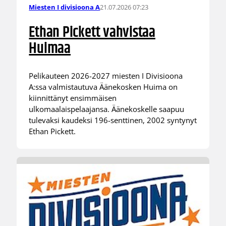
21.07.2026 07:23
Miesten I divisioona A
Ethan Pickett vahvistaa
Huimaa
Pelikauteen 2026-2027 miesten I Divisioona
A:ssa valmistautuva Äänekosken Huima on
kiinnittänyt ensimmäisen
ulkomaalaispelaajansa. Äänekoskelle saapuu
tulevaksi kaudeksi 196-senttinen, 2002 syntynyt
Ethan Pickett.