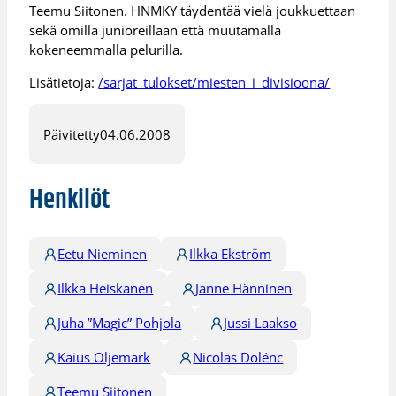
Teemu Siitonen. HNMKY täydentää vielä joukkuettaan
sekä omilla junioreillaan että muutamalla
kokeneemmalla pelurilla.
Lisätietoja:
/sarjat_tulokset/miesten_i_divisioona/
Päivitetty
04.06.2008
Henkilöt
Eetu Nieminen
Ilkka Ekström
Ilkka Heiskanen
Janne Hänninen
Juha ”Magic” Pohjola
Jussi Laakso
Kaius Oljemark
Nicolas Dolénc
Teemu Siitonen