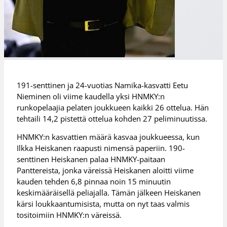
191-senttinen ja 24-vuotias Namika-kasvatti Eetu
Nieminen oli viime kaudella yksi HNMKY:n
runkopelaajia pelaten joukkueen kaikki 26 ottelua. Hän
tehtaili 14,2 pistettä ottelua kohden 27 peliminuutissa.
HNMKY:n kasvattien määrä kasvaa joukkueessa, kun
Ilkka Heiskanen raapusti nimensä paperiin. 190-
senttinen Heiskanen palaa HNMKY-paitaan
Panttereista, jonka väreissä Heiskanen aloitti viime
kauden tehden 6,8 pinnaa noin 15 minuutin
keskimääräisellä peliajalla. Tämän jälkeen Heiskanen
kärsi loukkaantumisista, mutta on nyt taas valmis
tositoimiin HNMKY:n väreissä.