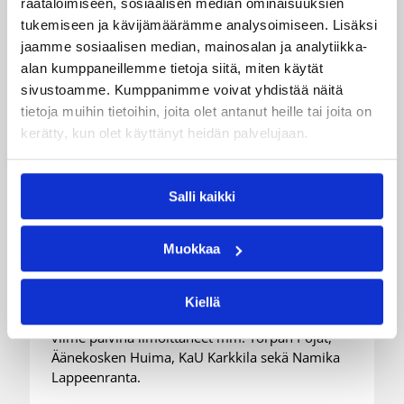
räätälöimiseen, sosiaalisen median ominaisuuksien
tukemiseen ja kävijämäärämme analysoimiseen. Lisäksi
jaamme sosiaalisen median, mainosalan ja analytiikka-
alan kumppaneillemme tietoja siitä, miten käytät
sivustoamme. Kumppanimme voivat yhdistää näitä
tietoja muihin tietoihin, joita olet antanut heille tai joita on
kerätty, kun olet käyttänyt heidän palvelujaan.
24.07.2026 14:03
Miesten I divisioona A
Miesten Divari A:ssa koko
Salli kaikki
joukko pelaajauutisia
Muokkaa
Kokoonpanot miesten divisioonakaudelle 2026-
2027 ovat vahvistumassa hyvää vauhtia.
Kiellä
Pelaajasopimuksistaan tulevalle kaudelle ovat
viime päivinä ilmoittaneet mm. Torpan Pojat,
Äänekosken Huima, KaU Karkkila sekä Namika
Lappeenranta.