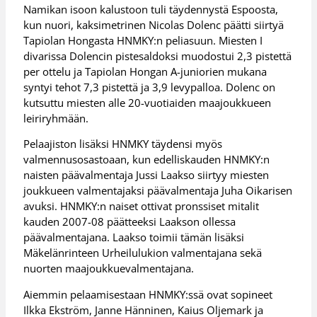
Namikan isoon kalustoon tuli täydennystä Espoosta,
kun nuori, kaksimetrinen Nicolas Dolenc päätti siirtyä
Tapiolan Hongasta HNMKY:n peliasuun. Miesten I
divarissa Dolencin pistesaldoksi muodostui 2,3 pistettä
per ottelu ja Tapiolan Hongan A-juniorien mukana
syntyi tehot 7,3 pistettä ja 3,9 levypalloa. Dolenc on
kutsuttu miesten alle 20-vuotiaiden maajoukkueen
leiriryhmään.
Pelaajiston lisäksi HNMKY täydensi myös
valmennusosastoaan, kun edelliskauden HNMKY:n
naisten päävalmentaja Jussi Laakso siirtyy miesten
joukkueen valmentajaksi päävalmentaja Juha Oikarisen
avuksi. HNMKY:n naiset ottivat pronssiset mitalit
kauden 2007-08 päätteeksi Laakson ollessa
päävalmentajana. Laakso toimii tämän lisäksi
Mäkelänrinteen Urheilulukion valmentajana sekä
nuorten maajoukkuevalmentajana.
Aiemmin pelaamisestaan HNMKY:ssä ovat sopineet
Ilkka Ekström, Janne Hänninen, Kaius Oljemark ja