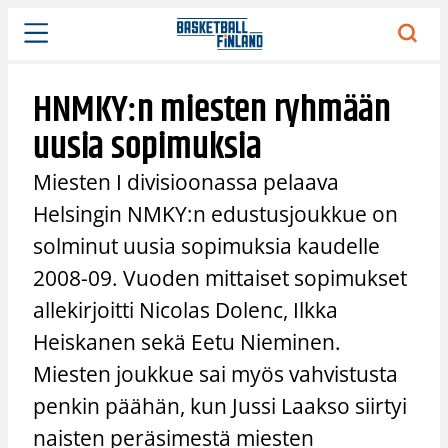
Siirry
sisältöön
HNMKY:n miesten ryhmään
uusia sopimuksia
Miesten I divisioonassa pelaava
Helsingin NMKY:n edustusjoukkue on
solminut uusia sopimuksia kaudelle
2008-09. Vuoden mittaiset sopimukset
allekirjoitti Nicolas Dolenc, Ilkka
Heiskanen sekä Eetu Nieminen.
Miesten joukkue sai myös vahvistusta
penkin päähän, kun Jussi Laakso siirtyi
naisten peräsimestä miesten