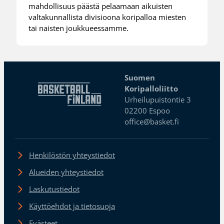
mahdollisuus päästä pelaamaan aikuisten
valtakunnallista divisioona koripalloa miesten
tai naisten joukkueessamme.
Suomen
Koripalloliitto
Urheilupuistontie 3
02200 Espoo
office@basket.fi
Henkilöstön yhteystiedot
Alueiden yhteystiedot
Laskutustiedot
Käyttöehdot ja tietosuoja
Evästeet