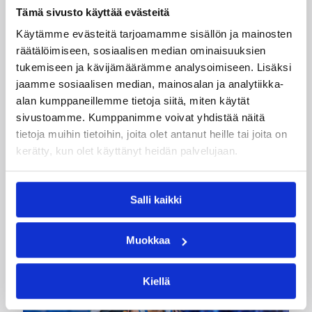
Tämä sivusto käyttää evästeitä
Käytämme evästeitä tarjoamamme sisällön ja mainosten
räätälöimiseen, sosiaalisen median ominaisuuksien
06.08.2026 09:31
Yleiset
tukemiseen ja kävijämäärämme analysoimiseen. Lisäksi
3×3-koripallon Suomen
jaamme sosiaalisen median, mainosalan ja analytiikka-
alan kumppaneillemme tietoja siitä, miten käytät
mestarit edustavat Suomea
sivustoamme. Kumppanimme voivat yhdistää näitä
viikonloppuna Nordic Cupissa
tietoja muihin tietoihin, joita olet antanut heille tai joita on
kerätty, kun olet käyttänyt heidän palvelujaan.
Suomen 3×3-koripallon tuoreet Suomen
mestarit suuntaavat viikonloppuna Tanskan
Salli kaikki
Kööpenhaminassa pelattavaan Nordic Cupiin.
Muokkaa
Kiellä