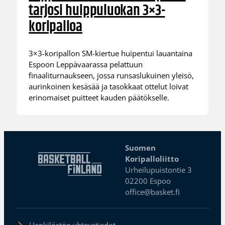
tarjosi huippuluokan 3×3-
koripalloa
3×3-koripallon SM-kiertue huipentui lauantaina
Espoon Leppävaarassa pelattuun
finaaliturnaukseen, jossa runsaslukuinen yleisö,
aurinkoinen kesäsää ja tasokkaat ottelut loivat
erinomaiset puitteet kauden päätökselle.
Suomen
Koripalloliitto
Urheilupuistontie 3
02200 Espoo
office@basket.fi