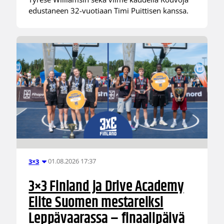
edustaneen 32-vuotiaan Timi Puittisen kanssa.
01.08.2026 17:37
3×3
3×3 Finland ja Drive Academy
Elite Suomen mestareiksi
Leppävaarassa – finaalipäivä