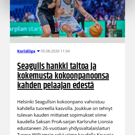
05.08.2026 11:34
Korisliiga
Seagulls hankki taitoa ja
kokemusta kokoonpanoonsa
kahden pelaajan edestä
Helsinki Seagullsin kokoonpano vahvistuu
kahdella tuoreella kasvolla. Joukkue on tehnyt
tulevan kauden mittaiset sopimukset viime
kaudella Saksan ProA-sarjan Karlsruhe Lionsia
edustaneen 26-vuotiaan yhdysvaltalaislaituri
Tyrese Williamsin sekä viime kaudella Kouvoja