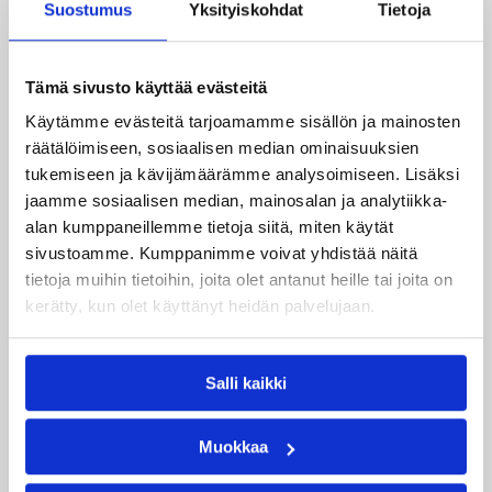
Suostumus
Yksityiskohdat
Tietoja
Katso myös
Tämä sivusto käyttää evästeitä
Käytämme evästeitä tarjoamamme sisällön ja mainosten
räätälöimiseen, sosiaalisen median ominaisuuksien
tukemiseen ja kävijämäärämme analysoimiseen. Lisäksi
jaamme sosiaalisen median, mainosalan ja analytiikka-
alan kumppaneillemme tietoja siitä, miten käytät
sivustoamme. Kumppanimme voivat yhdistää näitä
tietoja muihin tietoihin, joita olet antanut heille tai joita on
kerätty, kun olet käyttänyt heidän palvelujaan.
Salli kaikki
05.08.2026 20:08
Nuorten PM-kilpailut
Muokkaa
Suomen 15-vuotiaat tytöt