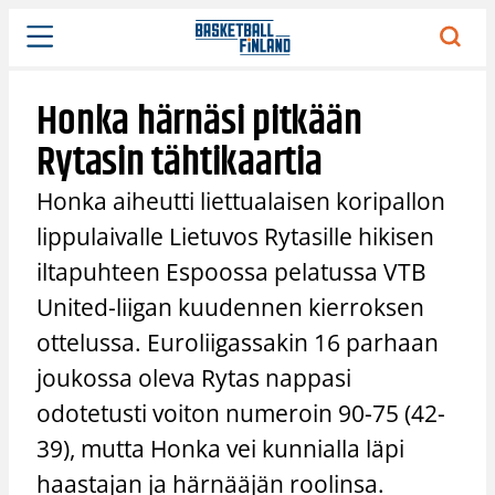
Siirry
sisältöön
Honka härnäsi pitkään
Rytasin tähtikaartia
Honka aiheutti liettualaisen koripallon
lippulaivalle Lietuvos Rytasille hikisen
iltapuhteen Espoossa pelatussa VTB
United-liigan kuudennen kierroksen
ottelussa. Euroliigassakin 16 parhaan
joukossa oleva Rytas nappasi
odotetusti voiton numeroin 90-75 (42-
39), mutta Honka vei kunnialla läpi
haastajan ja härnääjän roolinsa.