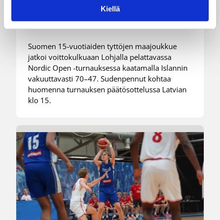
voittivat Islannin Nordic Open -
Kiellä
turnauksen toisessa ottelussa
Suomen 15-vuotiaiden tyttöjen maajoukkue
jatkoi voittokulkuaan Lohjalla pelattavassa
Nordic Open -turnauksessa kaatamalla Islannin
vakuuttavasti 70–47. Sudenpennut kohtaa
huomenna turnauksen päätösottelussa Latvian
klo 15.