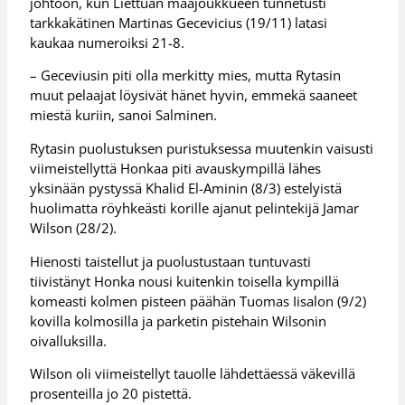
johtoon, kun Liettuan maajoukkueen tunnetusti
tarkkakätinen Martinas Gecevicius (19/11) latasi
kaukaa numeroiksi 21-8.
– Geceviusin piti olla merkitty mies, mutta Rytasin
muut pelaajat löysivät hänet hyvin, emmekä saaneet
miestä kuriin, sanoi Salminen.
Rytasin puolustuksen puristuksessa muutenkin vaisusti
viimeistellyttä Honkaa piti avauskympillä lähes
yksinään pystyssä Khalid El-Aminin (8/3) estelyistä
huolimatta röyhkeästi korille ajanut pelintekijä Jamar
Wilson (28/2).
Hienosti taistellut ja puolustustaan tuntuvasti
tiivistänyt Honka nousi kuitenkin toisella kympillä
komeasti kolmen pisteen päähän Tuomas Iisalon (9/2)
kovilla kolmosilla ja parketin pistehain Wilsonin
oivalluksilla.
Wilson oli viimeistellyt tauolle lähdettäessä väkevillä
prosenteilla jo 20 pistettä.