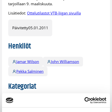
tarjoillaan 9. maaliskuuta.
Lisätiedot:
Ottelutilastot VTB-liigan sivuilla
Päivitetty
05.01.2011
Henkilöt
Jamar Wilson
John Williamson
Pekka Salminen
Kategoriat
Pääjuttu