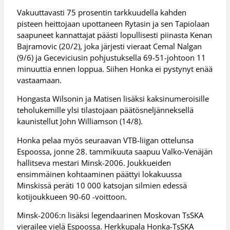
Vakuuttavasti 75 prosentin tarkkuudella kahden
pisteen heittojaan upottaneen Rytasin ja sen Tapiolaan
saapuneet kannattajat päästi lopullisesti piinasta Kenan
Bajramovic (20/2), joka järjesti vieraat Cemal Nalgan
(9/6) ja Geceviciusin pohjustuksella 69-51-johtoon 11
minuuttia ennen loppua. Siihen Honka ei pystynyt enää
vastaamaan.
Hongasta Wilsonin ja Matisen lisäksi kaksinumeroisille
teholukemille ylsi tilastojaan päätösneljänneksellä
kaunistellut John Williamson (14/8).
Honka pelaa myös seuraavan VTB-liigan ottelunsa
Espoossa, jonne 28. tammikuuta saapuu Valko-Venäjän
hallitseva mestari Minsk-2006. Joukkueiden
ensimmäinen kohtaaminen päättyi lokakuussa
Minskissä peräti 10 000 katsojan silmien edessä
kotijoukkueen 90-60 -voittoon.
Minsk-2006:n lisäksi legendaarinen Moskovan TsSKA
vierailee vielä Espoossa. Herkkupala Honka-TsSKA