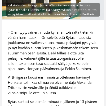
Kaksintaistelu Hongan Jamar Wilsonin (kuvassa) ja Lietuvos
Rytasin Khalid El-Aminin välillä päättyi Wilsonin voittoon, mutta
sarjapisteet matkasivat silti Liettuaan. Kuva: Francois Perthuis.
– Olen tyytyväinen, mutta kyllähän toisaalta tietenkin
vähän harmittaakin. On selviö, että Rytasin tasoista
joukkuetta on vaikea voittaa, mutta pelaajani pystyivät
jo nyt hyvään suoritukseen ja keskittymään tekemiseen
suurimman osan ajasta. Lisää tällaisia otteluita
pelaajille, valmentajille ja taustaorganisaatiolle, niin
silloin tekemisen taso saattaisi säilyä jo koko pelin
ajan, totesi Hongan päävalmentaja Pekka Salminen.
VTB-liigassa kuusi ensimmäistä otteluaan hävinnyt
Honka antoi liikaa siimaa serbivalmentaja Alexandar
Trifunovicin vetämälle ja tähtiä tuikkivalle
vilnalaisnipulle ottelun alussa.
Rytas karkasi seitsemän minuutin jälkeen jo 13 pisteen