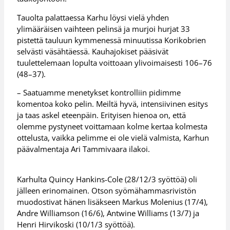
Tauolta palattaessa Karhu löysi vielä yhden
ylimääräisen vaihteen pelinsä ja murjoi hurjat 33
pistettä tauluun kymmenessä minuutissa Korikobrien
selvästi väsähtäessä. Kauhajokiset pääsivät
tuulettelemaan lopulta voittoaan ylivoimaisesti 106–76
(48–37).
– Saatuamme menetykset kontrolliin pidimme
komentoa koko pelin. Meiltä hyvä, intensiivinen esitys
ja taas askel eteenpäin. Erityisen hienoa on, että
olemme pystyneet voittamaan kolme kertaa kolmesta
ottelusta, vaikka pelimme ei ole vielä valmista, Karhun
päävalmentaja Ari Tammivaara ilakoi.
Karhulta Quincy Hankins-Cole (28/12/3 syöttöä) oli
jälleen erinomainen. Otson syömähammasrivistön
muodostivat hänen lisäkseen Markus Molenius (17/4),
Andre Williamson (16/6), Antwine Williams (13/7) ja
Henri Hirvikoski (10/1/3 syöttöä).