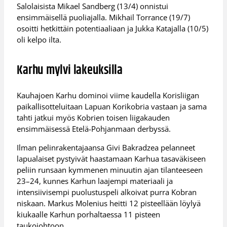
Salolaisista Mikael Sandberg (13/4) onnistui
ensimmäisellä puoliajalla. Mikhail Torrance (19/7)
osoitti hetkittäin potentiaaliaan ja Jukka Katajalla (10/5)
oli kelpo ilta.
Karhu mylvi lakeuksilla
Kauhajoen Karhu dominoi viime kaudella Korisliigan
paikallisotteluitaan Lapuan Korikobria vastaan ja sama
tahti jatkui myös Kobrien toisen liigakauden
ensimmäisessä Etelä-Pohjanmaan derbyssä.
Ilman pelinrakentajaansa Givi Bakradzea pelanneet
lapualaiset pystyivät haastamaan Karhua tasaväkiseen
peliin runsaan kymmenen minuutin ajan tilanteeseen
23–24, kunnes Karhun laajempi materiaali ja
intensiivisempi puolustuspeli alkoivat purra Kobran
niskaan. Markus Molenius heitti 12 pisteellään löylyä
kiukaalle Karhun porhaltaessa 11 pisteen
taukojohtoon.