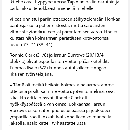
ikitehokkaat hyppyheittonsa Tapiolan hallin naruihin ja
pallo liikkui tehokkaasti mieheltä miehelle.
Vilpas onnistui pariin otteeseen säikyttelemään Honkaa
päätösjaksolla pallonriistoista, mutta salolaisten
viimeistelytarkkuuteen jäi parantamisen varaa. Honka
kuittasi näin kolmannen perättäisen kotivoittonsa
luvuin 77–71 (33–41).
Ronnie Clark (31/8) ja Jaraun Burrows (20/13/4
blokkia) olivat espoolaisten voiton pääarkkitehdit.
Tuomas Iisalo (6/2) kunnostautui jälleen Hongan
likaisen työn tekijänä.
– Tämä oli meiltä heikoin kolmesta pelaamastamme
ottelusta ja silti saimme voiton, joten tunnelmat ovat
sikälikin erittäin hyvät. Ronnie Clark oli
hyökkäyspäässä aivan omaa luokkaansa, Jaraun
Burrows uskomaton puolustuspäässä ja joukkueen
ympärillä roolit loksahtivat kohdilleen kolmannella
jaksolla, Iisalo kiitteli tv-haastattelussa.