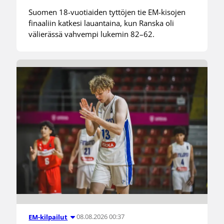
Suomen 18-vuotiaiden tyttöjen tie EM-kisojen
finaaliin katkesi lauantaina, kun Ranska oli
välierässä vahvempi lukemin 82–62.
08.08.2026 00:37
EM-kilpailut