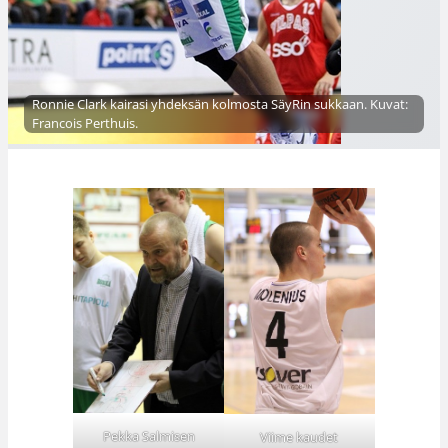
Ronnie Clark kairasi yhdeksän kolmosta SäyRin sukkaan. Kuvat:
Francois Perthuis.
Pekka Salmisen
Viime kaudet