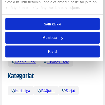
tietoja muihin tietoihin, joita olet antanut heille tai joita on
Ari Tammivaara
Ei Ole
kerätty, kun olet käyttänyt heidän palvelujaan.
Henri Hirvikoski
Jaraun Burrows
Salli kaikki
Jussi Syrjänen
Jussi Turja
Lawrence Kinnard
Markus Molenius
Muokkaa
Mikael Sandberg
Mikhail Torrance
Kiellä
Pekka Salminen
Quincy Hankins-Cole
Ronnie Clark
Tuomas Iisalo
Kategoriat
Korisliiga
Pääjuttu
Sarjat