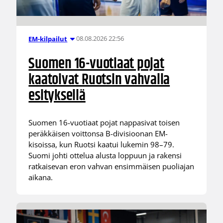
08.08.2026 22:56
EM-kilpailut
Suomen 16-vuotiaat pojat
kaatoivat Ruotsin vahvalla
esityksellä
Suomen 16-vuotiaat pojat nappasivat toisen
peräkkäisen voittonsa B-divisioonan EM-
kisoissa, kun Ruotsi kaatui lukemin 98–79.
Suomi johti ottelua alusta loppuun ja rakensi
ratkaisevan eron vahvan ensimmäisen puoliajan
aikana.