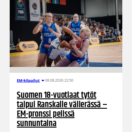
08.08.2026 22:50
EM-kilpailut
Suomen 18-vuotiaat tytöt
taipui Ranskalle välierässä –
EM-pronssi pelissä
sunnuntaina