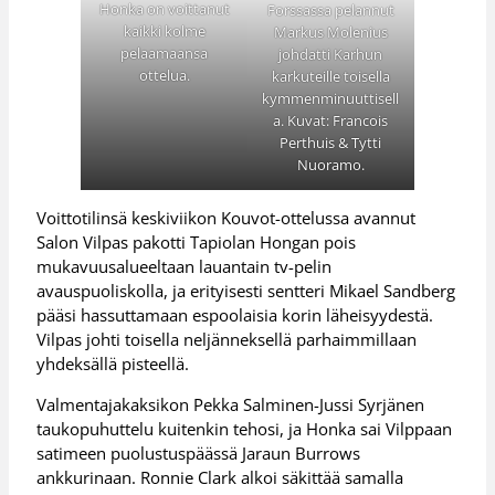
Honka on voittanut
Forssassa pelannut
kaikki kolme
Markus Molenius
pelaamaansa
johdatti Karhun
ottelua.
karkuteille toisella
kymmenminuuttisell
a. Kuvat: Francois
Perthuis & Tytti
Nuoramo.
Voittotilinsä keskiviikon Kouvot-ottelussa avannut
Salon Vilpas pakotti Tapiolan Hongan pois
mukavuusalueeltaan lauantain tv-pelin
avauspuoliskolla, ja erityisesti sentteri Mikael Sandberg
pääsi hassuttamaan espoolaisia korin läheisyydestä.
Vilpas johti toisella neljänneksellä parhaimmillaan
yhdeksällä pisteellä.
Valmentajakaksikon Pekka Salminen-Jussi Syrjänen
taukopuhuttelu kuitenkin tehosi, ja Honka sai Vilppaan
satimeen puolustuspäässä Jaraun Burrows
ankkurinaan. Ronnie Clark alkoi säkittää samalla