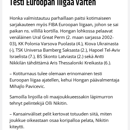
Testi Euroopan liigaa varten
Honka valmistautuu parhaillaan paitsi kotimaiseen
sarjakauteen myös FIBA Euroopan liigaan, johon se sai
paikan ns. villillä kortilla. Hongan lohkossa pelaavat
venäläinen Ural Great Perm (2. maan sarjassa 2002-
03), KK Polonia Varsova Puolasta (4.), Kiova Ukrainasta
(-), TSK Universa Bamberg Saksasta (2.), Hapoel Tel-Aviv
Israelista (7.), BS Skonto Latviasta (2.) sekä Antti
Nikkilän tähdittämä Aris Thessaloniki Kreikasta (6.).
– Kotiturnaus tulee olemaan erinomainen testi
Euroopan liigaa ajatellen, kehui Hongan päävalmentaja
Mihajlo Pavicevic.
Samoilla linjoilla oli maajoukkueessakin läpimurron
tehnyt pelintekijä Olli Nikitin.
– Kansainväliset pelit kertovat totuuden siitä, miten
joukkue oikeastaan osaa koripalloa pelata, Nikitin
kiteytti.