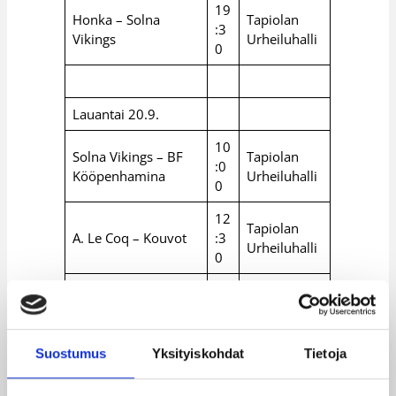
19
Honka – Solna
Tapiolan
:3
Vikings
Urheiluhalli
0
Lauantai 20.9.
10
Solna Vikings – BF
Tapiolan
:0
Kööpenhamina
Urheiluhalli
0
12
Tapiolan
A. Le Coq – Kouvot
:3
Urheiluhalli
0
17
Honka – BF
Tapiolan
:0
Kööpenhamina
Urheiluhalli
0
Suostumus
Yksityiskohdat
Tietoja
19
Opel Skyliners – A.
Tapiolan
:1
Le Coq
Urheiluhalli