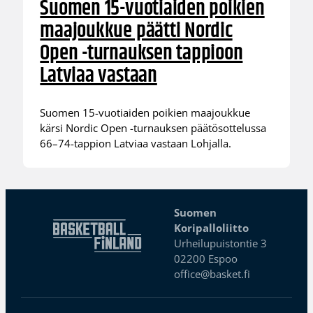
Suomen 15-vuotiaiden poikien
maajoukkue päätti Nordic
Open -turnauksen tappioon
Latviaa vastaan
Suomen 15-vuotiaiden poikien maajoukkue
kärsi Nordic Open -turnauksen päätösottelussa
66–74-tappion Latviaa vastaan Lohjalla.
Suomen
Koripalloliitto
Urheilupuistontie 3
02200 Espoo
office@basket.fi