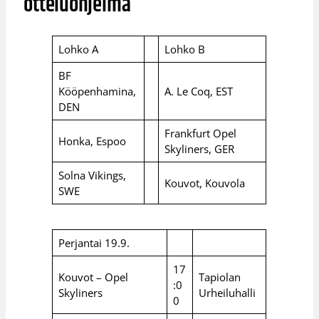
otteluohjelma
Lohko A
Lohko B
BF
Kööpenhamina,
A. Le Coq, EST
DEN
Frankfurt Opel
Honka, Espoo
Skyliners, GER
Solna Vikings,
Kouvot, Kouvola
SWE
Perjantai 19.9.
17
Kouvot – Opel
Tapiolan
:0
Skyliners
Urheiluhalli
0