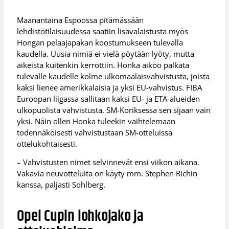
Maanantaina Espoossa pitämässään
lehdistötilaisuudessa saatiin lisävalaistusta myös
Hongan pelaajapakan koostumukseen tulevalla
kaudella. Uusia nimiä ei vielä pöytään lyöty, mutta
aikeista kuitenkin kerrottiin. Honka aikoo palkata
tulevalle kaudelle kolme ulkomaalaisvahvistusta, joista
kaksi lienee amerikkalaisia ja yksi EU-vahvistus. FIBA
Euroopan liigassa sallitaan kaksi EU- ja ETA-alueiden
ulkopuolista vahvistusta. SM-Koriksessa sen sijaan vain
yksi. Näin ollen Honka tuleekin vaihtelemaan
todennäköisesti vahvistustaan SM-otteluissa
ottelukohtaisesti.
– Vahvistusten nimet selvinnevät ensi viikon aikana.
Vakavia neuvotteluita on käyty mm. Stephen Richin
kanssa, paljasti Sohlberg.
Opel Cupin lohkojako ja