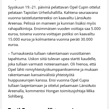
Syyskuun 19.-21. päivinä pelattavan Opel Cupin ottelut
pelataan Tapiolan Urheiluhallilla. Kahtena seuraavana
vuonna taistelutantereeksi on kaavailtu LänsiAuto
Areenaa. Pelissä on maineen ja kunnian lisäksi myös
rahapalkintoja. Ensimmäisen vuoden voittaja saa 5.000
euroa, toisena vuonna voittajan potiksi on kaavailtu
15.000 euroa ja kolmantena vuonna peräti 30.000
euroa.
– Turnauksesta tullaan rakentamaan vuosittainen
tapahtuma. Uskon siitä tulevan upea startti kaudelle,
joka tullaan varmasti noteeraamaan. Oli hienoa, että
Opel lähti nimiyhteistyökumppaniksemme ja mukaan
rakentamaan kansainvälistä yhteistyötä
huippuseurojen kanssa. Ensi vuonna Opel Cupia
tullaan laajentamaan ja ottelut pelaamaan LänsiAuto
Areenalla, kommentoi Hongan toimitusjohtaja Mika
Sohlberg.