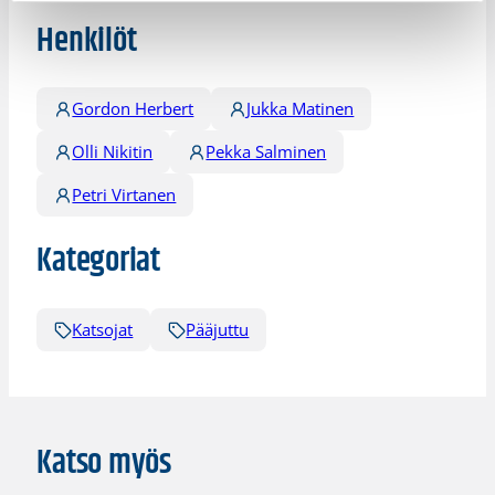
Henkilöt
Gordon Herbert
Jukka Matinen
Olli Nikitin
Pekka Salminen
Petri Virtanen
Kategoriat
Katsojat
Pääjuttu
Katso myös