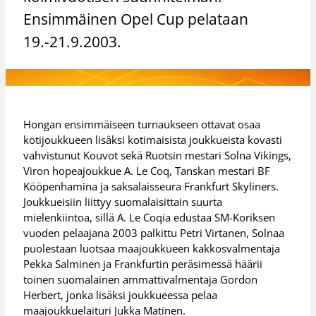
Ensimmäinen Opel Cup pelataan
19.-21.9.2003.
Hongan ensimmäiseen turnaukseen ottavat osaa
kotijoukkueen lisäksi kotimaisista joukkueista kovasti
vahvistunut Kouvot sekä Ruotsin mestari Solna Vikings,
Viron hopeajoukkue A. Le Coq, Tanskan mestari BF
Kööpenhamina ja saksalaisseura Frankfurt Skyliners.
Joukkueisiin liittyy suomalaisittain suurta
mielenkiintoa, sillä A. Le Coqia edustaa SM-Koriksen
vuoden pelaajana 2003 palkittu Petri Virtanen, Solnaa
puolestaan luotsaa maajoukkueen kakkosvalmentaja
Pekka Salminen ja Frankfurtin peräsimessä häärii
toinen suomalainen ammattivalmentaja Gordon
Herbert, jonka lisäksi joukkueessa pelaa
maajoukkuelaituri Jukka Matinen.