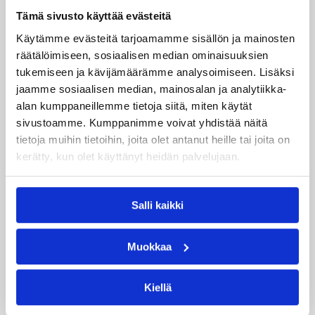
5
Tämä sivusto käyttää evästeitä
Käytämme evästeitä tarjoamamme sisällön ja mainosten
Sunnuntai 21.9.
räätälöimiseen, sosiaalisen median ominaisuuksien
tukemiseen ja kävijämäärämme analysoimiseen. Lisäksi
12
Tapiolan
jaamme sosiaalisen median, mainosalan ja analytiikka-
A3-B3
:0
Urheiluhalli
alan kumppaneillemme tietoja siitä, miten käytät
0
sivustoamme. Kumppanimme voivat yhdistää näitä
14
tietoja muihin tietoihin, joita olet antanut heille tai joita on
Tapiolan
A2-B2
:3
kerätty, kun olet käyttänyt heidän palvelujaan.
Urheiluhalli
0
17
Tapiolan
Salli kaikki
A1-B1
:0
Urheiluhalli
0
Muokkaa
Kiellä
Päivitetty
11.08.2003