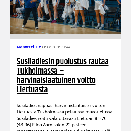
06.08.2026 21:44
Maaottelu
Susiladiesin puolustus rautaa
Tukholmassa –
harvinaislaatuinen voitto
Liettuasta
Susiladies nappasi harvinaislaatuisen voiton
Liettuasta Tukholmassa pelatussa maaottelussa.
Susiladies voitti vakuuttavasti Liettuan 81-70
(48-36) Elina Aarnisalon 22 pisteen
johdattamana. Suomi pelaa Tukholmassa vielä