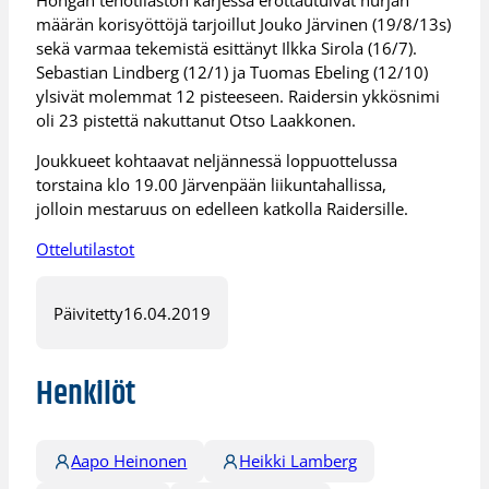
Hongan tehotilaston kärjessä erottautuivat hurjan
määrän korisyöttöjä tarjoillut Jouko Järvinen (19/8/13s)
sekä varmaa tekemistä esittänyt Ilkka Sirola (16/7).
Sebastian Lindberg (12/1) ja Tuomas Ebeling (12/10)
ylsivät molemmat 12 pisteeseen. Raidersin ykkösnimi
oli 23 pistettä nakuttanut Otso Laakkonen.
Joukkueet kohtaavat neljännessä loppuottelussa
torstaina klo 19.00 Järvenpään liikuntahallissa,
jolloin mestaruus on edelleen katkolla Raidersille.
Ottelutilastot
Päivitetty
16.04.2019
Henkilöt
Aapo Heinonen
Heikki Lamberg