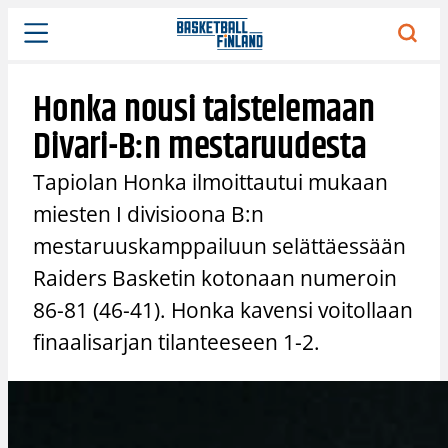
Siirry
sisältöön
Honka nousi taistelemaan
Divari-B:n mestaruudesta
Tapiolan Honka ilmoittautui mukaan
miesten I divisioona B:n
mestaruuskamppailuun selättäessään
Raiders Basketin kotonaan numeroin
86-81 (46-41). Honka kavensi voitollaan
finaalisarjan tilanteeseen 1-2.