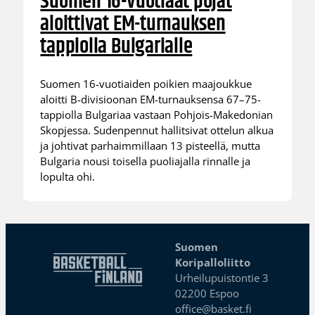
Suomen 16-vuotiaat pojat
aloittivat EM-turnauksen
tappiolla Bulgarialle
Suomen 16-vuotiaiden poikien maajoukkue
aloitti B-divisioonan EM-turnauksensa 67–75-
tappiolla Bulgariaa vastaan Pohjois-Makedonian
Skopjessa. Sudenpennut hallitsivat ottelun alkua
ja johtivat parhaimmillaan 13 pisteellä, mutta
Bulgaria nousi toisella puoliajalla rinnalle ja
lopulta ohi.
Suomen
Koripalloliitto
Urheilupuistontie 3
02200 Espoo
office@basket.fi