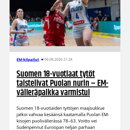
06.08.2026 21:24
EM-kilpailut
Suomen 18-vuotiaat tytöt
taistelivat Puolan nurin – EM-
välieräpaikka varmistui
Suomen 18-vuotiaiden tyttöjen maajoukkue
jatkoi vahvaa kesäänsä kaatamalla Puolan EM-
kisojen puolivälierässä 78–63. Voitto vei
Sudenpennut Euroopan neljän parhaan