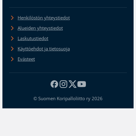
Henkilöstön yhteystiedot
Alueiden yhteystiedot
Laskutustiedot
Käyttöehdot ja tietosuoja
Evästeet
© Suomen Koripalloliitto ry 2026