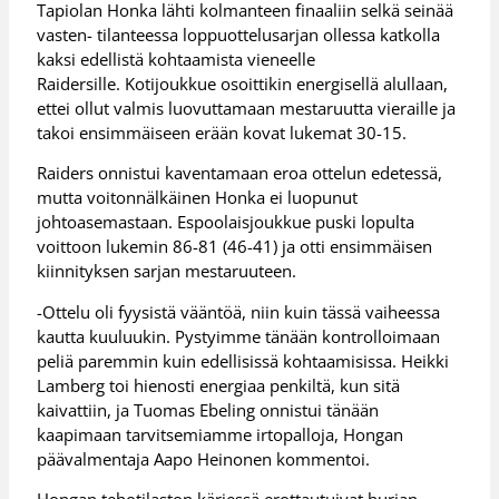
Tapiolan Honka lähti kolmanteen finaaliin selkä seinää
vasten- tilanteessa loppuottelusarjan ollessa katkolla
kaksi edellistä kohtaamista vieneelle
Raidersille. Kotijoukkue osoittikin energisellä alullaan,
ettei ollut valmis luovuttamaan mestaruutta vieraille ja
takoi ensimmäiseen erään kovat lukemat 30-15.
Raiders onnistui kaventamaan eroa ottelun edetessä,
mutta voitonnälkäinen Honka ei luopunut
johtoasemastaan. Espoolaisjoukkue puski lopulta
voittoon lukemin 86-81 (46-41) ja otti ensimmäisen
kiinnityksen sarjan mestaruuteen.
-Ottelu oli fyysistä vääntöä, niin kuin tässä vaiheessa
kautta kuuluukin. Pystyimme tänään kontrolloimaan
peliä paremmin kuin edellisissä kohtaamisissa. Heikki
Lamberg toi hienosti energiaa penkiltä, kun sitä
kaivattiin, ja Tuomas Ebeling onnistui tänään
kaapimaan tarvitsemiamme irtopalloja, Hongan
päävalmentaja Aapo Heinonen kommentoi.