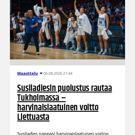
06.08.2026 21:44
Maaottelu
Susiladiesin puolustus rautaa
Tukholmassa –
harvinaislaatuinen voitto
Liettuasta
Susiladies nappasi harvinaislaatuisen voiton