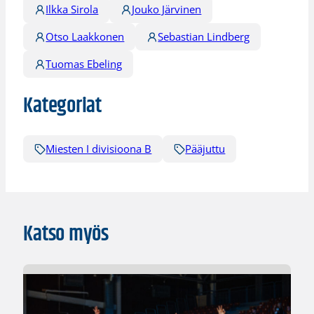
Ilkka Sirola
Jouko Järvinen
Otso Laakkonen
Sebastian Lindberg
Tuomas Ebeling
Kategoriat
Miesten I divisioona B
Pääjuttu
Katso myös