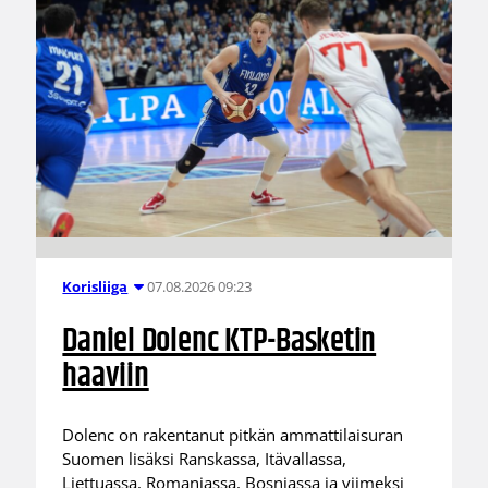
07.08.2026 09:23
Korisliiga
Daniel Dolenc KTP-Basketin
haaviin
Dolenc on rakentanut pitkän ammattilaisuran
Suomen lisäksi Ranskassa, Itävallassa,
Liettuassa, Romaniassa, Bosniassa ja viimeksi