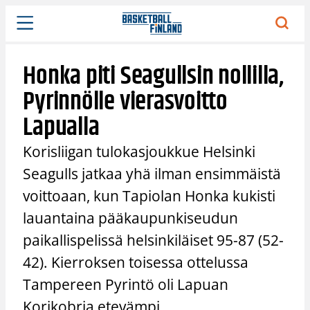
Siirry
sisältöön
Honka piti Seagullsin nollilla,
Pyrinnölle vierasvoitto
Lapualla
Korisliigan tulokasjoukkue Helsinki
Seagulls jatkaa yhä ilman ensimmäistä
voittoaan, kun Tapiolan Honka kukisti
lauantaina pääkaupunkiseudun
paikallispelissä helsinkiläiset 95-87 (52-
42). Kierroksen toisessa ottelussa
Tampereen Pyrintö oli Lapuan
Korikobria etevämpi.