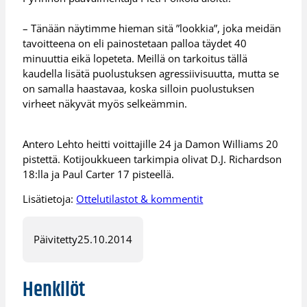
– Tänään näytimme hieman sitä ”lookkia”, joka meidän
tavoitteena on eli painostetaan palloa täydet 40
minuuttia eikä lopeteta. Meillä on tarkoitus tällä
kaudella lisätä puolustuksen agressiivisuutta, mutta se
on samalla haastavaa, koska silloin puolustuksen
virheet näkyvät myös selkeämmin.
Antero Lehto heitti voittajille 24 ja Damon Williams 20
pistettä. Kotijoukkueen tarkimpia olivat D.J. Richardson
18:lla ja Paul Carter 17 pisteellä.
Lisätietoja:
Ottelutilastot & kommentit
Päivitetty
25.10.2014
Henkilöt