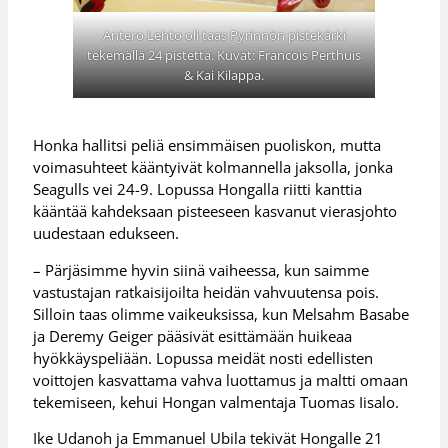
Antero Lehto oli taas Pyrinnön pistekärki
tekemällä 24 pistettä. Kuvat: Francois Perthuis
& Kai Kilappa.
Honka hallitsi peliä ensimmäisen puoliskon, mutta
voimasuhteet kääntyivät kolmannella jaksolla, jonka
Seagulls vei 24-9. Lopussa Hongalla riitti kanttia
kääntää kahdeksaan pisteeseen kasvanut vierasjohto
uudestaan edukseen.
– Pärjäsimme hyvin siinä vaiheessa, kun saimme
vastustajan ratkaisijoilta heidän vahvuutensa pois.
Silloin taas olimme vaikeuksissa, kun Melsahm Basabe
ja Deremy Geiger pääsivät esittämään huikeaa
hyökkäyspeliään. Lopussa meidät nosti edellisten
voittojen kasvattama vahva luottamus ja maltti omaan
tekemiseen, kehui Hongan valmentaja Tuomas Iisalo.
Ike Udanoh ja Emmanuel Ubila tekivät Hongalle 21