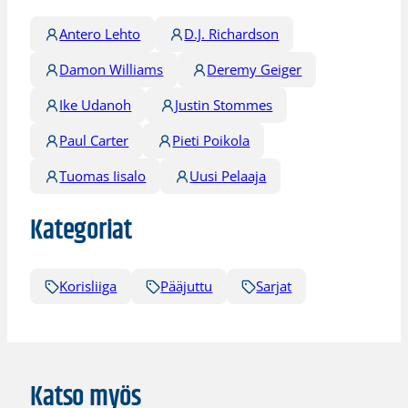
Antero Lehto
D.J. Richardson
Damon Williams
Deremy Geiger
Ike Udanoh
Justin Stommes
Paul Carter
Pieti Poikola
Tuomas Iisalo
Uusi Pelaaja
Kategoriat
Korisliiga
Pääjuttu
Sarjat
Katso myös