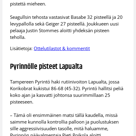
pistettä mieheen.
Seagullsin tehosta vastasivat Basabe 32 pisteellä ja 20
levypallolla sekä Geiger 27 pisteellä. Joukkueen uusi
pelaaja Justin Stommes aloitti yhdeksän pisteen
teholla.
Lisätietoja:
Ottelutilastot & kommentit
Pyrinnölle pisteet Lapualta
Tampereen Pyrintö haki rutiinivoiton Lapualta, jossa
Korikobrat kukistui 86-68 (45-32). Pyrintö hallitsi peliä
koko ajan ja kasvatti johtonsa suurimmillaan 25
pisteeseen.
– Tämä oli ensimmäinen matsi tällä kaudella, missä
saimme kunnolla kontrollia palloon ja puolustuksen
sille aggressiivisuuden tasolle, mitä haluamme,
Pyrinnön päävalmentaja Pieti Poikola aloitti.