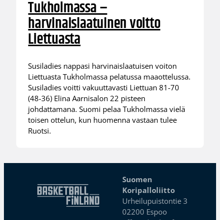
Tukholmassa –
harvinaislaatuinen voitto
Liettuasta
Susiladies nappasi harvinaislaatuisen voiton
Liettuasta Tukholmassa pelatussa maaottelussa.
Susiladies voitti vakuuttavasti Liettuan 81-70
(48-36) Elina Aarnisalon 22 pisteen
johdattamana. Suomi pelaa Tukholmassa vielä
toisen ottelun, kun huomenna vastaan tulee
Ruotsi.
Suomen
Koripalloliitto
Urheilupuistontie 3
02200 Espoo