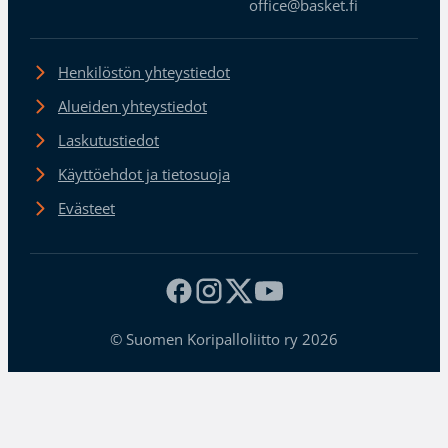
office@basket.fi
Henkilöstön yhteystiedot
Alueiden yhteystiedot
Laskutustiedot
Käyttöehdot ja tietosuoja
Evästeet
© Suomen Koripalloliitto ry 2026