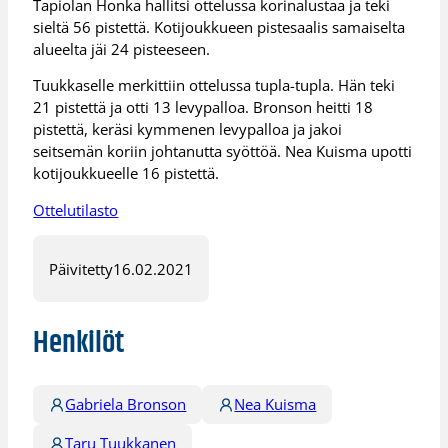
Tapiolan Honka hallitsi ottelussa korinalustaa ja teki
sieltä 56 pistettä. Kotijoukkueen pistesaalis samaiselta
alueelta jäi 24 pisteeseen.
Tuukkaselle merkittiin ottelussa tupla-tupla. Hän teki
21 pistettä ja otti 13 levypalloa. Bronson heitti 18
pistettä, keräsi kymmenen levypalloa ja jakoi
seitsemän koriin johtanutta syöttöä. Nea Kuisma upotti
kotijoukkueelle 16 pistettä.
Ottelutilasto
Päivitetty
16.02.2021
Henkilöt
Gabriela Bronson
Nea Kuisma
Taru Tuukkanen