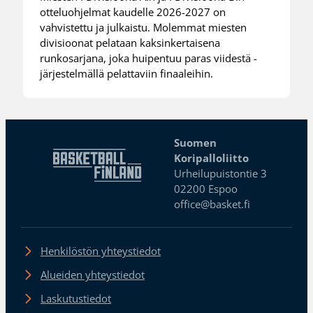
otteluohjelmat kaudelle 2026-2027 on
vahvistettu ja julkaistu. Molemmat miesten
divisioonat pelataan kaksinkertaisena
runkosarjana, joka huipentuu paras viidestä -
järjestelmällä pelattaviin finaaleihin.
Suomen
Koripalloliitto
Urheilupuistontie 3
02200 Espoo
office@basket.fi
Henkilöstön yhteystiedot
Alueiden yhteystiedot
Laskutustiedot