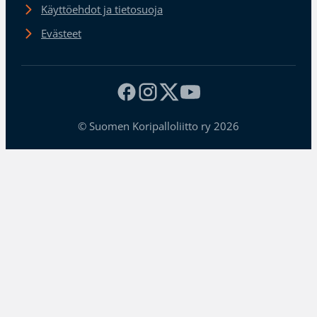
Käyttöehdot ja tietosuoja
Evästeet
© Suomen Koripalloliitto ry 2026