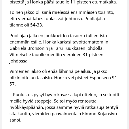
pistettä ja Honka pääsi tauolle 11 pisteen etumatkalta.
Toinen jakso oli siinä mielessä ensimmäisen toisinto,
että vieraat lähes tuplasivat johtonsa. Puoliajalla
tilanne oli 54-33.
Puoliajan jälkeen joukkueiden tasoero tuli entistä
enemmän esille. Honka karkasi tavoittamattomiin
Gabriela Bronsonin ja Taru Tuukkasen johdolla.
Viimeiselle tauolle mentiin vieraiden 31 pisteen
johdossa.
Viimeinen jakso oli enää lähinnä pelailua. Ja jakso
olikin ottelun tasaisin. Honka vei pisteet Espooseen 91-
57.
– Puolustus pysyi hyvin kasassa läpi ottelun, ja se tuotti
meille hyviä stoppeja. Se toi myös rentoutta
hyökkäyspäähän, jossa saimme hyviä ratkaisuja tehtyä
sitä kautta, vieraiden päävalmentaja Kimmo Kujansivu
sanoi.