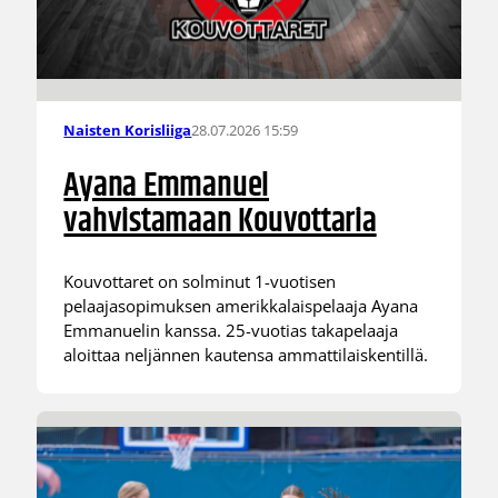
28.07.2026 15:59
Naisten Korisliiga
Ayana Emmanuel
vahvistamaan Kouvottaria
Kouvottaret on solminut 1-vuotisen
pelaajasopimuksen amerikkalaispelaaja Ayana
Emmanuelin kanssa. 25-vuotias takapelaaja
aloittaa neljännen kautensa ammattilaiskentillä.