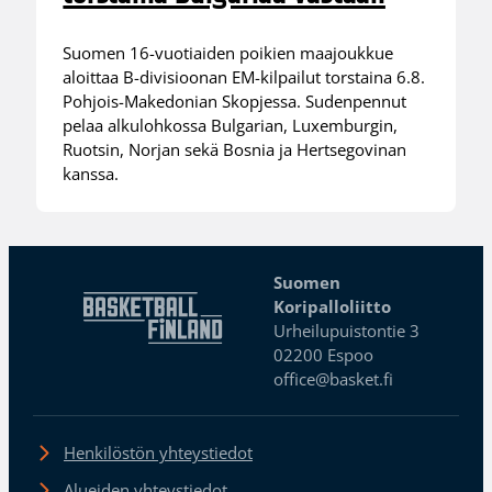
Suomen 16-vuotiaiden poikien maajoukkue
aloittaa B-divisioonan EM-kilpailut torstaina 6.8.
Pohjois-Makedonian Skopjessa. Sudenpennut
pelaa alkulohkossa Bulgarian, Luxemburgin,
Ruotsin, Norjan sekä Bosnia ja Hertsegovinan
kanssa.
Suomen
Koripalloliitto
Urheilupuistontie 3
02200 Espoo
office@basket.fi
Henkilöstön yhteystiedot
Alueiden yhteystiedot