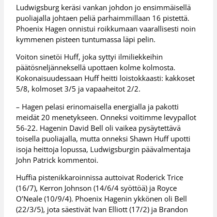
Ludwigsburg keräsi vankan johdon jo ensimmäisellä
puoliajalla johtaen peliä parhaimmillaan 16 pistettä.
Phoenix Hagen onnistui roikkumaan vaarallisesti noin
kymmenen pisteen tuntumassa läpi pelin.
Voiton sinetöi Huff, joka syttyi ilmiliekkeihin
päätösneljänneksellä upottaen kolme kolmosta.
Kokonaisuudessaan Huff heitti loistokkaasti: kakkoset
5/8, kolmoset 3/5 ja vapaaheitot 2/2.
– Hagen pelasi erinomaisella energialla ja pakotti
meidät 20 menetykseen. Onneksi voitimme levypallot
56-22. Hagenin David Bell oli vaikea pysäytettävä
toisella puoliajalla, mutta onneksi Shawn Huff upotti
isoja heittoja lopussa, Ludwigsburgin päävalmentaja
John Patrick kommentoi.
Huffia pistenikkaroinnissa auttoivat Roderick Trice
(16/7), Kerron Johnson (14/6/4 syöttöä) ja Royce
O’Neale (10/9/4). Phoenix Hagenin ykkönen oli Bell
(22/3/5), jota säestivät Ivan Elliott (17/2) ja Brandon