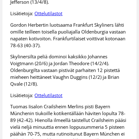
Jefferson (13/4/8).
Lisätietoja:
Ottelutilastot
Gordon Herbertin luotsaama Frankfurt Skyliners lähti
omille teilleen toisella puoliajalla Oldenburgia vastaan
napaten kotivoiton. Frankfurtilaiset voittivat kotonaan
78-63 (40-37).
Skylinersilta peliä dominoi kaksikko Johannes
Voigtmann (20/6) ja Jordan Theodore (14/2/4).
Oldenburgilta vastaan pistivät parhaiten 12 pistettä
mieheen heittäneet Vaughn Duggins (12/2) ja Brian
Qvale (12/8).
Lisätietoja:
Ottelutilastot
Tuomas Iisalon Crailsheim Merlins pisti Bayern
Münchenin tiukoille kotikentällään häviten lopulta 78-
89 (42-42). Hienolla ilmeellä taistellut Crailsheim pääsi
vielä neljä minuuttia ennen loppusummeria 5 pisteen
päähän 70-75, mutta rutinoitunut Bayern München ei