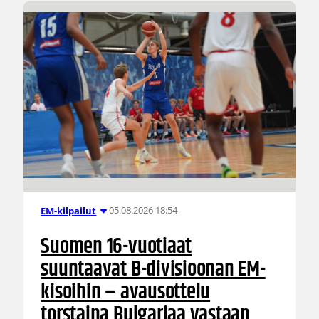
05.08.2026 18:54
EM-kilpailut
Suomen 16-vuotiaat
suuntaavat B-divisioonan EM-
kisoihin – avausottelu
torstaina Bulgariaa vastaan