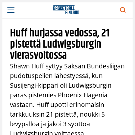
Siirry
sisältöön
Huff hurjassa vedossa, 21
pistettä Ludwigsburgin
vierasvoitossa
Shawn Huff syttyy Saksan Bundesliigan
pudotuspelien lähestyessä, kun
Susijengi-kippari oli Ludwigsburgin
paras pistemies Phoenix Hagenia
vastaan. Huff upotti erinomaisin
tarkkuuksin 21 pistettä, noukki 5
levypalloa ja jakoi 3 syöttöä
Ludwigsburgin voittaessa