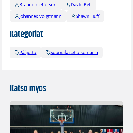
Brandon Jefferson
David Bell
Johannes Voigtmann
Shawn Huff
Kategoriat
Pääjuttu
Suomalaiset ulkomailla
Katso myös