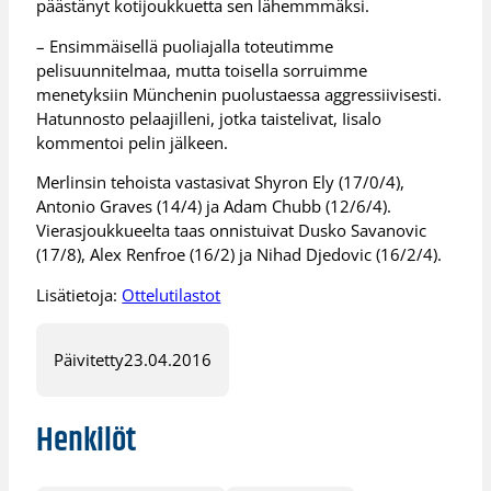
päästänyt kotijoukkuetta sen lähemmmäksi.
– Ensimmäisellä puoliajalla toteutimme
pelisuunnitelmaa, mutta toisella sorruimme
menetyksiin Münchenin puolustaessa aggressiivisesti.
Hatunnosto pelaajilleni, jotka taistelivat, Iisalo
kommentoi pelin jälkeen.
Merlinsin tehoista vastasivat Shyron Ely (17/0/4),
Antonio Graves (14/4) ja Adam Chubb (12/6/4).
Vierasjoukkueelta taas onnistuivat Dusko Savanovic
(17/8), Alex Renfroe (16/2) ja Nihad Djedovic (16/2/4).
Lisätietoja:
Ottelutilastot
Päivitetty
23.04.2016
Henkilöt