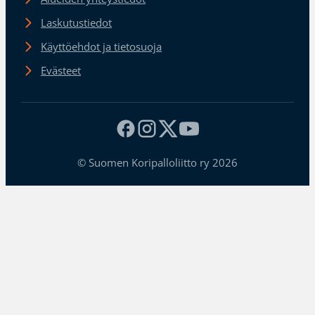
Laskutustiedot
Käyttöehdot ja tietosuoja
Evästeet
© Suomen Koripalloliitto ry 2026