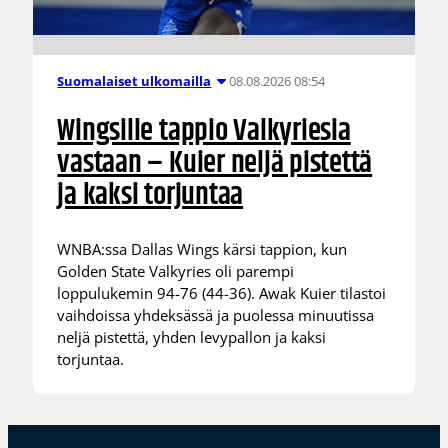
08.08.2026 08:54
Suomalaiset ulkomailla
Wingsille tappio Valkyriesia
vastaan – Kuier neljä pistettä
ja kaksi torjuntaa
WNBA:ssa Dallas Wings kärsi tappion, kun
Golden State Valkyries oli parempi
loppulukemin 94-76 (44-36). Awak Kuier tilastoi
vaihdoissa yhdeksässä ja puolessa minuutissa
neljä pistettä, yhden levypallon ja kaksi
torjuntaa.