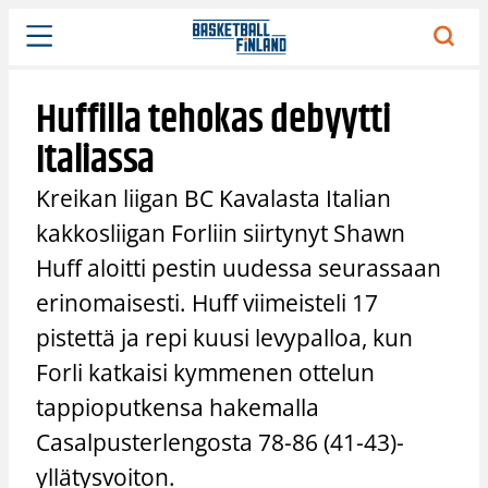
Siirry
sisältöön
Huffilla tehokas debyytti
Italiassa
Kreikan liigan BC Kavalasta Italian
kakkosliigan Forliin siirtynyt Shawn
Huff aloitti pestin uudessa seurassaan
erinomaisesti. Huff viimeisteli 17
pistettä ja repi kuusi levypalloa, kun
Forli katkaisi kymmenen ottelun
tappioputkensa hakemalla
Casalpusterlengosta 78-86 (41-43)-
yllätysvoiton.