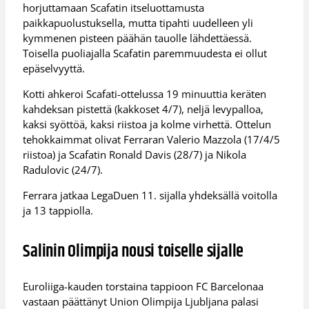
horjuttamaan Scafatin itseluottamusta
paikkapuolustuksella, mutta tipahti uudelleen yli
kymmenen pisteen päähän tauolle lähdettäessä.
Toisella puoliajalla Scafatin paremmuudesta ei ollut
epäselvyyttä.
Kotti ahkeroi Scafati-ottelussa 19 minuuttia keräten
kahdeksan pistettä (kakkoset 4/7), neljä levypalloa,
kaksi syöttöä, kaksi riistoa ja kolme virhettä. Ottelun
tehokkaimmat olivat Ferraran Valerio Mazzola (17/4/5
riistoa) ja Scafatin Ronald Davis (28/7) ja Nikola
Radulovic (24/7).
Ferrara jatkaa LegaDuen 11. sijalla yhdeksällä voitolla
ja 13 tappiolla.
Salinin Olimpija nousi toiselle sijalle
Euroliiga-kauden torstaina tappioon FC Barcelonaa
vastaan päättänyt Union Olimpija Ljubljana palasi