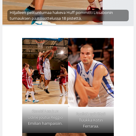
Hiljalleen pelituntumaa hakeva Huff pommitti Lissabonin
turnauksen päätösottelussa 18 pistettä.
Gerald Lee jr.:n
Scafati pyöritteli
Udine joutui Reggio
Tuukka Kotin
Emilian hampaisiin.
Ferraraa.