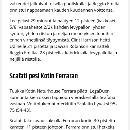
vaikeudet jatkuivat toisella puoliskolla, ja Reggio Emilia
onnistui nappaamaan kauden kuudennen voittonsa.
Lee pelasi 29 minuuttia päätyen 12 pisteen (kakkoset
5/8, vapaaheitot 2/2), kahden levypallon, yhden
syötön, yhden riiston ja neljän menetyksen tehoihin
ennen virhetilinsä täyttymistä. Clint Harrison heitti
Udinelle 21 pistettä ja Dawan Robinson kannatteli
Reggio Emiliaa 28 pisteellä, kahdeksalla levypallolla ja
neljällä riistolla.
Scafati pesi Kotin Ferraran
Tuukka Kotin Naturhouse Ferrara päätti LegaDuen
sunnuntaikierroksen tappioon vieraskentällä Scafatia
vastaan. Voittolukemat merkittiin Scafatin hyväksi 95-
75 (54-43).
Scafati takoi avausjaksolla Ferraran koriin 30 pistettä
karaten 11 pisteen johtoon. Ferrara onnistui hetkeksi