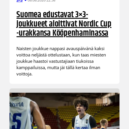
3×3
Suomea edustavat 3×3-
joukkueet aloittivat Nordic Cup
-urakkansa Kööpenhaminassa
Naisten joukkue nappasi avauspäivänä kaksi
voittoa neljästä ottelustaan, kun taas miesten
joukkue haastoi vastustajiaan tiukoissa
kamppailuissa, mutta jäi tällä kertaa ilman
voittoja.