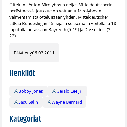
Ottelu oli Anton Mirolybovin neljäs Mitteldeutscherin
peräsimessä. Joukkue on voittanut Mirolybovin
valmentamista otteluistaan yhden. Mitteldeutscher
jatkaa Bundesliigan 15. sijalla seitsemällä voitolla ja 18
tappiolla perässään Bayreuth (5-19) ja Düsseldorf (3-
22).
Päivitetty
06.03.2011
Henkilöt
Bobby Jones
Gerald Lee Jr.
Sasu Salin
Wayne Bernard
Kategoriat