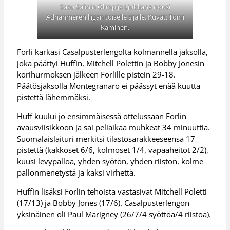
Sasu Salinin Olimpija Ljubljana nousi
Adrianmeren liigan toiselle sijalle. Kuvat: Tomi
Kaminen.
Forli karkasi Casalpusterlengolta kolmannella jaksolla,
joka päättyi Huffin, Mitchell Polettin ja Bobby Jonesin
korihurmoksen jälkeen Forlille pistein 29-18.
Päätösjaksolla Montegranaro ei päässyt enää kuutta
pistettä lähemmäksi.
Huff kuului jo ensimmäisessä ottelussaan Forlin
avausviisikkoon ja sai peliaikaa muhkeat 34 minuuttia.
Suomalaislaituri merkitsi tilastosarakkeeseensa 17
pistettä (kakkoset 6/6, kolmoset 1/4, vapaaheitot 2/2),
kuusi levypalloa, yhden syötön, yhden riiston, kolme
pallonmenetystä ja kaksi virhettä.
Huffin lisäksi Forlin tehoista vastasivat Mitchell Poletti
(17/13) ja Bobby Jones (17/6). Casalpusterlengon
yksinäinen oli Paul Marigney (26/7/4 syöttöä/4 riistoa).