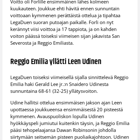
Voitto oli Forlille ensimmäinen lähes kolmeen
kuukauteen. Joukkue ehti hävitä ennen sunnuntain
voittoaan kymmenen perättäistä ottelua ja tipahtaa
LegaDuen suoran putoajan paikalle. Forli on nyt
kerännyt viisi voittoa ja 17 tappiota, ja on kahden
voiton päässä toiseksi viimeisen sijan jakavista San
Severosta ja Reggio Emiliasta.
Reggio Emilia yllätti Leen Udinen
LegaDuen toiseksi viimeisellä sijalla sinnittelevä Reggio
Emilia haki Gerald Lee jr.:n Snaidero Udinesta
sunnuntaina 68-61 (32-25) yllätysvoiton.
Udine hallitsi ottelua ensimmäisen jakson ajan Leen
upottaessa joukkueensa ensimmäisestä 20 pisteestä
kymmenen. Avauspuoliskon lopulla Udinen
hyökkäyspeli jumiutui kuitenkin täysin, ja Reggio Emilia
pääsi tehopelaajansa Dawan Robinsonin johdolla
siirtymään seitsemän pisteen puoliaikajohtoon. Udinen