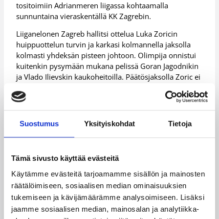
tositoimiin Adrianmeren liigassa kohtaamalla
sunnuntaina vieraskentällä KK Zagrebin.
Liiganelonen Zagreb hallitsi ottelua Luka Zoricin
huippuottelun turvin ja karkasi kolmannella jaksolla
kolmasti yhdeksän pisteen johtoon. Olimpija onnistui
kuitenkin pysymään mukana pelissä Goran Jagodnikin
ja Vlado Ilievskin kaukoheitoilla. Päätösjaksolla Zoric ei
saanut enää joukkuetovereiltaan tarpeeksi apuja, ja
Olimpija nousi ratkaisevaan johtoon kolme minuuttia
ennen ottelun loppua. Olimpija päihitti Zagrebin 85-89
(41-38) ja nousi Adrianmeren liigan jaetulle toiselle
Suostumus
Yksityiskohdat
Tietoja
sijalle Partizan Belgradin kanssa 15 voitolla ja
kahdeksalla tappiolla.
Tämä sivusto käyttää evästeitä
Olimpijan parhaasta iltapuhteesta vastasivat Goran
Jagodnik (23/8), Saso Ozbolt (17/2) ja Kenny Gregory
Käytämme evästeitä tarjoamamme sisällön ja mainosten
(17/4). Zagrebin paidassa Luka Zoric (29/8/3 blokkia)
räätälöimiseen, sosiaalisen median ominaisuuksien
sai apuja lähinnä Krunoslav Simonilta (17/3/5 syöttöä).
tukemiseen ja kävijämäärämme analysoimiseen. Lisäksi
Sasu Salin kuului Olimpijan kokoonpanoon, mutta ei
jaamme sosiaalisen median, mainosalan ja analytiikka-