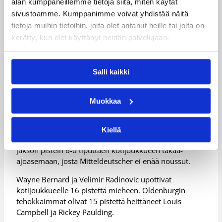
päässyt kentälle.
alan kumppaneillemme tietoja siitä, miten käytät
sivustoamme. Kumppanimme voivat yhdistää näitä
tietoja muihin tietoihin, joita olet antanut heille tai joita on
Mitteldeutscherilta loppui virta
kerätty, kun olet käyttänyt heidän palvelujaan.
Anton Mirolybovin valmentama Mitteldeutscher kärsi
Saksan Bundesliigan viikonloppukierroksella 74-80
Salli kaikki
(38-39)-tappion kotikentällään Oldenburgia vastaan.
Mitteldeutscher piti ennakkosuosikkia Oldenburgia
Muokkaa
varpaillaan vahvalla joukkuepuolustuksellaan ja
levypallopelillään, ja vielä viisi minuuttia ennen ottelun
loppua joukkueet olivat tasoissa. Oldenburg vetäisi
Kiellä
kuitenkin päätösjakson puolivälissä runsaan minuutin
jakson pistein 6-0 tiputtaen kotijoukkueen takaa-
ajoasemaan, josta Mitteldeutscher ei enää noussut.
Wayne Bernard ja Velimir Radinovic upottivat
kotijoukkueelle 16 pistettä mieheen. Oldenburgin
tehokkaimmat olivat 15 pistettä heittäneet Louis
Campbell ja Rickey Paulding.