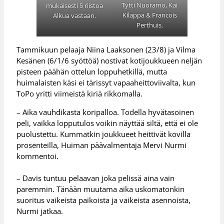
Tytti Nuoramo, Kai
mukaisesti 5 riistoa
Kilappa & Francois
Alkua vastaan.
Perthuis.
Tammikuun pelaaja Niina Laaksonen (23/8) ja Vilma
Kesänen (6/1/6 syöttöä) nostivat kotijoukkueen neljän
pisteen päähän ottelun loppuhetkillä, mutta
huimalaisten käsi ei tärissyt vapaaheittoviivalta, kun
ToPo yritti viimeistä kiriä rikkomalla.
– Aika vauhdikasta koripalloa. Todella hyvätasoinen
peli, vaikka lopputulos voikin näyttää siltä, että ei ole
puolustettu. Kummatkin joukkueet heittivät kovilla
prosenteilla, Huiman päävalmentaja Mervi Nurmi
kommentoi.
– Davis tuntuu pelaavan joka pelissä aina vain
paremmin. Tänään muutama aika uskomatonkin
suoritus vaikeista paikoista ja vaikeista asennoista,
Nurmi jatkaa.