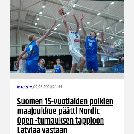
06.08.2026 21:44
MU15
Suomen 15-vuotiaiden poikien
maajoukkue päätti Nordic
Open -turnauksen tappioon
Latviaa vastaan