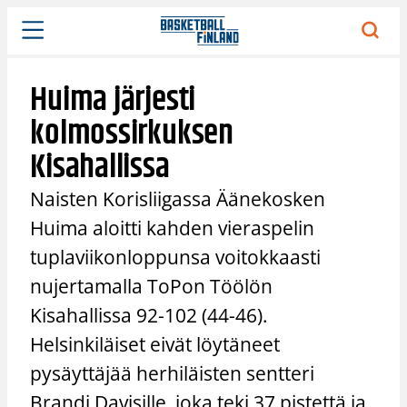
Siirry
sisältöön
Huima järjesti
kolmossirkuksen
Kisahallissa
Naisten Korisliigassa Äänekosken
Huima aloitti kahden vieraspelin
tuplaviikonloppunsa voitokkaasti
nujertamalla ToPon Töölön
Kisahallissa 92-102 (44-46).
Helsinkiläiset eivät löytäneet
pysäyttäjää herhiläisten sentteri
Brandi Davisille, joka teki 37 pistettä ja