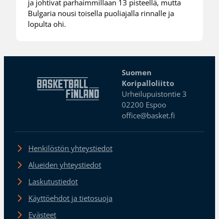
ja johtivat parhaimmillaan 13 pisteellä, mutta
Bulgaria nousi toisella puoliajalla rinnalle ja
lopulta ohi.
Suomen
Koripalloliitto
Urheilupuistontie 3
02200 Espoo
office@basket.fi
Henkilöstön yhteystiedot
Alueiden yhteystiedot
Laskutustiedot
Käyttöehdot ja tietosuoja
Evästeet