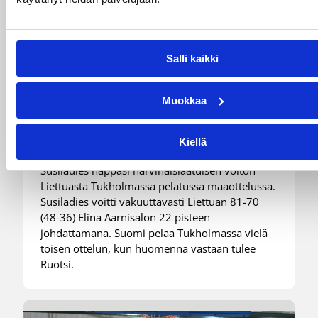
06.08.2026 21:44
Maaottelu
Susiladiesin puolustus rautaa
Salli kaikki
Tukholmassa –
harvinaislaatuinen voitto
Muokkaa
Liettuasta
Kiellä
Susiladies nappasi harvinaislaatuisen voiton
Liettuasta Tukholmassa pelatussa maaottelussa.
Susiladies voitti vakuuttavasti Liettuan 81-70
(48-36) Elina Aarnisalon 22 pisteen
johdattamana. Suomi pelaa Tukholmassa vielä
toisen ottelun, kun huomenna vastaan tulee
Ruotsi.