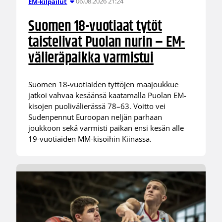
06.08.2026 21:24
EM-kilpailut
Suomen 18-vuotiaat tytöt
taistelivat Puolan nurin – EM-
välieräpaikka varmistui
Suomen 18-vuotiaiden tyttöjen maajoukkue
jatkoi vahvaa kesäänsä kaatamalla Puolan EM-
kisojen puolivälierässä 78–63. Voitto vei
Sudenpennut Euroopan neljän parhaan
joukkoon sekä varmisti paikan ensi kesän alle
19-vuotiaiden MM-kisoihin Kiinassa.