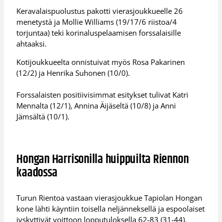
Keravalaispuolustus pakotti vierasjoukkueelle 26
menetystä ja Mollie Williams (19/17/6 riistoa/4
torjuntaa) teki korinaluspelaamisen forssalaisille
ahtaaksi.
Kotijoukkueelta onnistuivat myös Rosa Pakarinen
(12/2) ja Henrika Suhonen (10/0).
Forssalaisten positiivisimmat esitykset tulivat Katri
Mennalta (12/1), Annina Äijäseltä (10/8) ja Anni
Jämsältä (10/1).
Hongan Harrisonilla huippuilta Riennon
kaadossa
Turun Rientoa vastaan vierasjoukkue Tapiolan Hongan
kone lähti käyntiin toisella neljänneksellä ja espoolaiset
jyskyttivät voittoon lopputuloksella 62-83 (31-44).