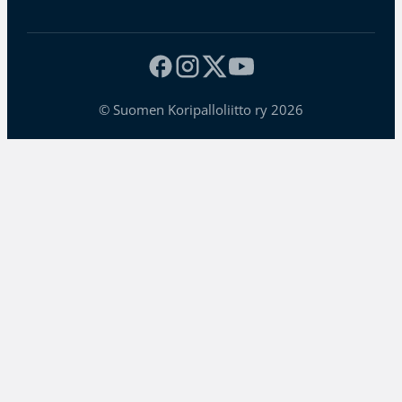
© Suomen Koripalloliitto ry 2026