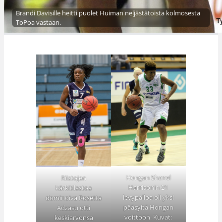
Brandi Davisille heitti puolet Huiman neljästätoista kolmosesta
ToPoa vastaan.
Hongan Shanel
Riistojen
Harrisonin 21
kärkitilastoa
levypalloa oli yksi
dominoiva Rosetta
pääsyitä Hongan
Adzasu otti
voittoon. Kuvat:
keskiarvonsa