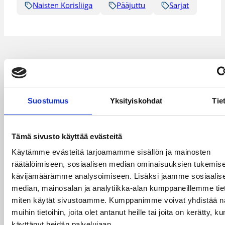
Naisten Korisliiga
Pääjuttu
Sarjat
Katso myös
Suostumus
Yksityiskohdat
Tie
Tämä sivusto käyttää evästeitä
Käytämme evästeitä tarjoamamme sisällön ja mainosten
räätälöimiseen, sosiaalisen median ominaisuuksien tukemise
kävijämäärämme analysoimiseen. Lisäksi jaamme sosiaalis
median, mainosalan ja analytiikka-alan kumppaneillemme tieto
miten käytät sivustoamme. Kumppanimme voivat yhdistää näi
muihin tietoihin, joita olet antanut heille tai joita on kerätty, ku
käyttänyt heidän palvelujaan.