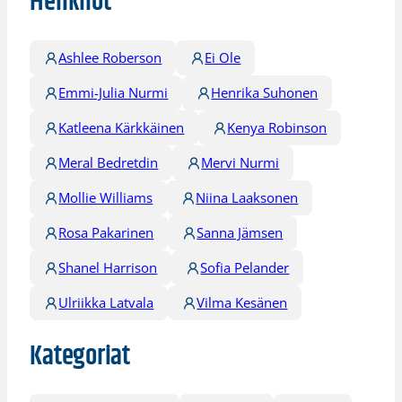
Henkilöt
Ashlee Roberson
Ei Ole
Emmi-Julia Nurmi
Henrika Suhonen
Katleena Kärkkäinen
Kenya Robinson
Meral Bedretdin
Mervi Nurmi
Mollie Williams
Niina Laaksonen
Rosa Pakarinen
Sanna Jämsen
Shanel Harrison
Sofia Pelander
Ulriikka Latvala
Vilma Kesänen
Kategoriat