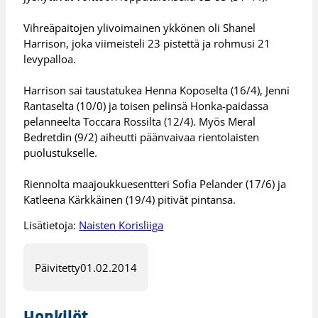
Vihreäpaitojen ylivoimainen ykkönen oli Shanel
Harrison, joka viimeisteli 23 pistettä ja rohmusi 21
levypalloa.
Harrison sai taustatukea Henna Koposelta (16/4), Jenni
Rantaselta (10/0) ja toisen pelinsä Honka-paidassa
pelanneelta Toccara Rossilta (12/4). Myös Meral
Bedretdin (9/2) aiheutti päänvaivaa rientolaisten
puolustukselle.
Riennolta maajoukkuesentteri Sofia Pelander (17/6) ja
Katleena Kärkkäinen (19/4) pitivät pintansa.
Lisätietoja:
Naisten Korisliiga
Päivitetty
01.02.2014