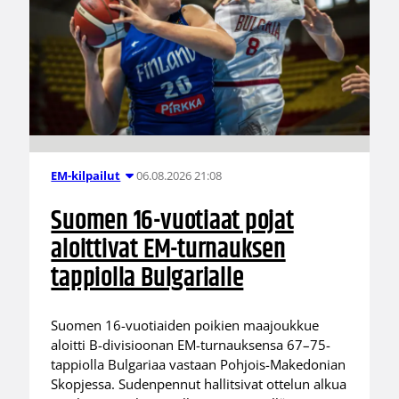
06.08.2026 21:08
EM-kilpailut
Suomen 16-vuotiaat pojat
aloittivat EM-turnauksen
tappiolla Bulgarialle
Suomen 16-vuotiaiden poikien maajoukkue
aloitti B-divisioonan EM-turnauksensa 67–75-
tappiolla Bulgariaa vastaan Pohjois-Makedonian
Skopjessa. Sudenpennut hallitsivat ottelun alkua